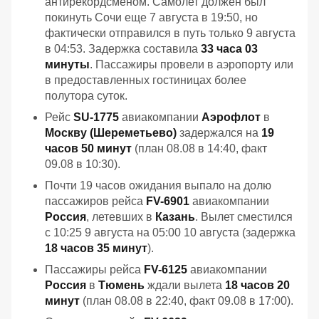
антирекордсменом. Самолет должен был
покинуть Сочи еще 7 августа в 19:50, но
фактически отправился в путь только 9 августа
в 04:53. Задержка составила
33 часа 03
минуты
. Пассажиры провели в аэропорту или
в предоставленных гостиницах более
полутора суток.
Рейс
SU-1775
авиакомпании
Аэрофлот
в
Москву (Шереметьево)
задержался на
19
часов 50 минут
(план 08.08 в 14:40, факт
09.08 в 10:30).
Почти 19 часов ожидания выпало на долю
пассажиров рейса
FV-6901
авиакомпании
Россия
, летевших в
Казань
. Вылет сместился
с 10:25 9 августа на 05:00 10 августа (задержка
18 часов 35 минут
).
Пассажиры рейса
FV-6125
авиакомпании
Россия
в
Тюмень
ждали вылета
18 часов 20
минут
(план 08.08 в 22:40, факт 09.08 в 17:00).