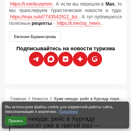
https://t.me/tourprom
. А если вы перешли в
Мах
, то
мы транслируем туристические новости и туда:
https://max.ru/id7743542912_biz
. А тут публикуются
полезные
рецепты
-
https://t.me/zoj_news
.
Евгения Бурмистрова
Подписывайтесь на новости туризма
Главная
/
Новости
/
Хуже некуда: рейс в Хургаду переносят уже в третий раз — туристы в панике
Мы используем файлы cookie для корректной работы сайта,
персонализации и аналитики.
Подробнее
Хуже некуда: рейс в Хургаду
Принять
переносят уже в третий раз —