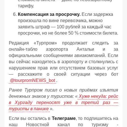
тарифу.
Компенсация за просрочку.
Если задержка
произошла по вине перевозчика, можно
заявить штраф — 100 рублей за каждый час
просрочки, но не более 50 % стоимости билета.
Редакция «Турпром» продолжает следить за
онлайн‑табло аэропорта Антальи и за
официальными сообщениями авиакомпаний. Если
вы сейчас находитесь в аэропорту и столкнулись с
нарушением прав или отсутствием базовых услуг
— расскажите о своей ситуации через бот
@tourpromNEWS_bot
.
Ранее Турпром писал о новых приёмах изъятия
денежных знаков у туристов:
«
Хуже некуда: рейс
в Хургаду переносят уже в третий раз —
туристы в панике
».
Если вы остались в
Телеграме
, то подпишитесь на
наш Новостной канал по туризму -