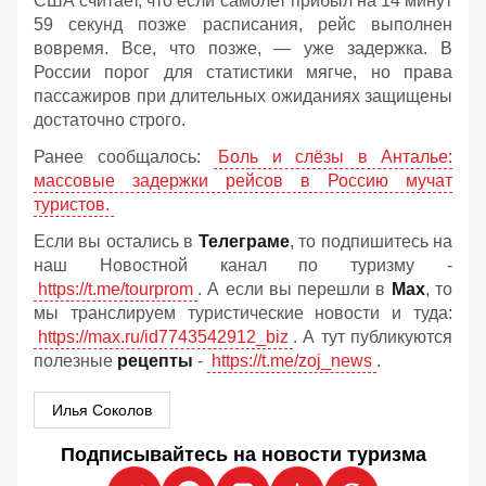
США считает, что если самолет прибыл на 14 минут
59 секунд позже расписания, рейс выполнен
вовремя. Все, что позже, — уже задержка. В
России порог для статистики мягче, но права
пассажиров при длительных ожиданиях защищены
достаточно строго.
Ранее сообщалось:
Боль и слёзы в Анталье:
массовые задержки рейсов в Россию мучат
туристов.
Если вы остались в
Телеграме
, то подпишитесь на
наш Новостной канал по туризму -
https://t.me/tourprom
. А если вы перешли в
Мах
, то
мы транслируем туристические новости и туда:
https://max.ru/id7743542912_biz
. А тут публикуются
полезные
рецепты
-
https://t.me/zoj_news
.
Илья Соколов
Подписывайтесь на новости туризма