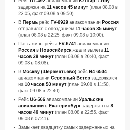
Рейс
UT-492
авиакомпании
ЮТэйр
в
Уфу
задержан на
11 часов 45 минут
(план 08.08 в
22:05, факт 09.08 в 09:50).
В
Пермь
рейс
FV-6929
авиакомпании
Россия
отправился с опозданием
11 часов 35 минут
(план 08.08 в 22:25, факт 09.08 в 10:00).
Пассажиры рейса
FV-6741
авиакомпании
Россия
в
Новосибирск
ждали вылета
11
часов 28 минут
(план 08.08 в 20:40, факт
09.08 в 08:08).
В
Москву (Шереметьево)
рейс
N4-6504
авиакомпании
Северный Ветер
задержался
на
10 часов 50 минут
(план 09.08 в 11:50,
факт 09.08 в 22:40).
Рейс
U6-566
авиакомпании
Уральские
авиалинии
в
Екатеринбург
задержан на
8
часов 46 минут
(план 08.08 в 22:55, факт
09.08 в 07:41).
Замыкает двадцатку самых задержанных на