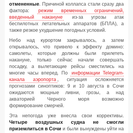
отмененные
. Причиной коллапса стали сразу два
фактора:
режим временных ограничений,
введенный накануне
из-за угрозы атак
беспилотных летательных аппаратов (БПЛА), а
также резкое ухудшение погодных условий.
Небо над курортом закрывалось, а затем
открывалось, что привело к эффекту домино:
самолеты, которые должны были прилететь
накануне, только сейчас начали совершать
посадку, а вылетающие рейсы сместились на
многие часы вперед. По
информации Telegram-
канала аэропорта
, ситуация осложняется
прогнозами синоптиков: 9 и 10 августа в Сочи
ожидаются мощные ливни, грозы, а над
акваторией Черного моря возможно
формирование смерчей.
Эта непогода уже внесла свои коррективы.
Четыре воздушных судна не смогли
приземлиться в Сочи
и были вынуждены уйти на