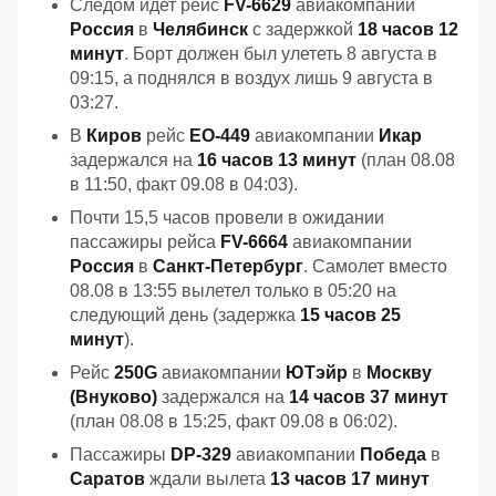
Следом идет рейс
FV-6629
авиакомпании
Россия
в
Челябинск
с задержкой
18 часов 12
минут
. Борт должен был улететь 8 августа в
09:15, а поднялся в воздух лишь 9 августа в
03:27.
В
Киров
рейс
EO-449
авиакомпании
Икар
задержался на
16 часов 13 минут
(план 08.08
в 11:50, факт 09.08 в 04:03).
Почти 15,5 часов провели в ожидании
пассажиры рейса
FV-6664
авиакомпании
Россия
в
Санкт-Петербург
. Самолет вместо
08.08 в 13:55 вылетел только в 05:20 на
следующий день (задержка
15 часов 25
минут
).
Рейс
250G
авиакомпании
ЮТэйр
в
Москву
(Внуково)
задержался на
14 часов 37 минут
(план 08.08 в 15:25, факт 09.08 в 06:02).
Пассажиры
DP-329
авиакомпании
Победа
в
Саратов
ждали вылета
13 часов 17 минут