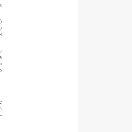
к
)
о
и
в
ё
и
ю
с
в
—
—