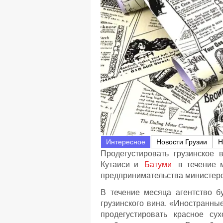
Интересное
Новости Грузии
Н
Продегустировать грузинское
Кутаиси и
Батуми
в течение м
предпринимательства министерс
В течение месяца агентство б
грузинского вина. «Иностранны
продегустировать красное су