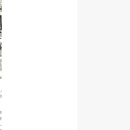
,
ю
е
т
-