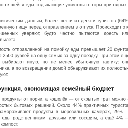
опортящейся еды, отдыхающие уничтожают горы пригодных 
итическим данным, более шести из десяти туристов (64%
енную пищу перед отправлением в отпуск. Происходит эт
шенных уверяют, будто честно пытаются доесть ил
 вылета.
мость отправленной на помойку еды превышает 20 фунто
ло 2500 рублей на одну семью за одну поездку. При этом ещ
) выбирают иную, но не менее убыточную тактику: он
нике, а по возвращении домой обнаруживают их полность
уют.
 функция, экономящая семейный бюджет
ь продукты от порчи, а кошелёк — от скрытых трат можно 
остых бытовых решений. Около 44% практичных туристо
замораживают продукты в морозильных камерах, 29% 
и еды родственникам, друзьям или соседям, а ещё 4% 
компост.