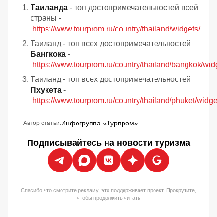
Таиланда
- топ достопримечательностей всей
страны -
https://www.tourprom.ru/country/thailand/widgets/
Таиланд - топ всех достопримечательностей
Бангкока
-
https://www.tourprom.ru/country/thailand/bangkok/wid
Таиланд - топ всех достопримечательностей
Пхукета
-
https://www.tourprom.ru/country/thailand/phuket/widge
Инфогруппа «Турпром»
Автор статьи:
Подписывайтесь на новости туризма
Спасибо что смотрите рекламу, это поддерживает проект. Прокрутите,
чтобы продолжить читать