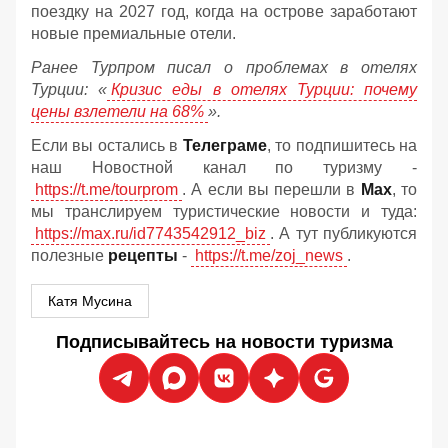
поездку на 2027 год, когда на острове заработают
новые премиальные отели.
Ранее Турпром писал о проблемах в отелях
Турции: «
Кризис еды в отелях Турции: почему
цены взлетели на 68%
».
Если вы остались в
Телеграме
, то подпишитесь на
наш Новостной канал по туризму -
https://t.me/tourprom
. А если вы перешли в
Мах
, то
мы транслируем туристические новости и туда:
https://max.ru/id7743542912_biz
. А тут публикуются
полезные
рецепты
-
https://t.me/zoj_news
.
Катя Мусина
Подписывайтесь на новости туризма