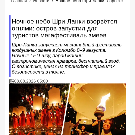
Главная
/
Новости
/
Ночное небо Шри-Ланки взорвётся огнями: остров запустил для туристов мегафестиваль змеев
Ночное небо Шри-Ланки взорвётся
огнями: остров запустил для
туристов мегафестиваль змеев
Шри-Ланка запускает масштабный фестиваль
воздушных змеев в Коломбо 8–9 августа.
Ночные LED-шоу, парад машин,
гастрономическая ярмарка, бесплатный вход.
О логистике, ценах на трансфер и правилах
безопасности в толпе.
08.08.2026 05:00