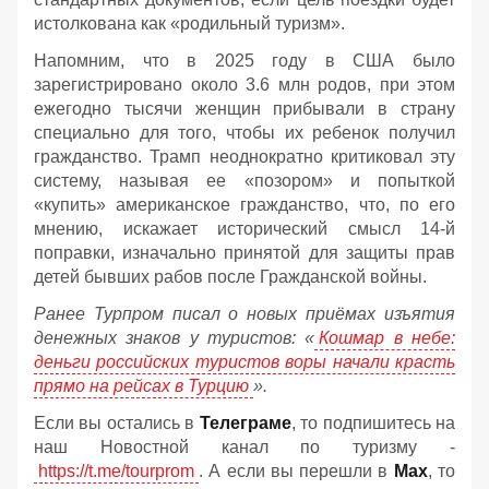
истолкована как «родильный туризм».
Напомним, что в 2025 году в США было
зарегистрировано около 3.6 млн родов, при этом
ежегодно тысячи женщин прибывали в страну
специально для того, чтобы их ребенок получил
гражданство. Трамп неоднократно критиковал эту
систему, называя ее «позором» и попыткой
«купить» американское гражданство, что, по его
мнению, искажает исторический смысл 14-й
поправки, изначально принятой для защиты прав
детей бывших рабов после Гражданской войны.
Ранее Турпром писал о новых приёмах изъятия
денежных знаков у туристов:
«
Кошмар в небе:
деньги российских туристов воры начали красть
прямо на рейсах в Турцию
».
Если вы остались в
Телеграме
, то подпишитесь на
наш Новостной канал по туризму -
https://t.me/tourprom
. А если вы перешли в
Мах
, то