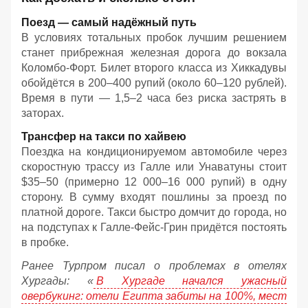
Поезд — самый надёжный путь
В условиях тотальных пробок лучшим решением
станет прибрежная железная дорога до вокзала
Коломбо-Форт. Билет второго класса из Хиккадувы
обойдётся в 200–400 рупий (около 60–120 рублей).
Время в пути — 1,5–2 часа без риска застрять в
заторах.
Трансфер на такси по хайвею
Поездка на кондиционируемом автомобиле через
скоростную трассу из Галле или Унаватуны стоит
$35–50 (примерно 12 000–16 000 рупий) в одну
сторону. В сумму входят пошлины за проезд по
платной дороге. Такси быстро домчит до города, но
на подступах к Галле-Фейс-Грин придётся постоять
в пробке.
Ранее Турпром писал о проблемах в отелях
Хургады: «
В Хургаде начался ужасный
овербукинг: отели Египта забиты на 100%, мест