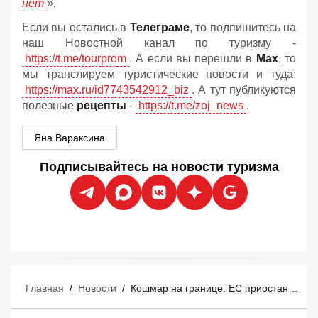
нет
».
Если вы остались в
Телеграме
, то подпишитесь на
наш Новостной канал по туризму -
https://t.me/tourprom
. А если вы перешли в
Мах
, то
мы транслируем туристические новости и туда:
https://max.ru/id7743542912_biz
. А тут публикуются
полезные
рецепты
-
https://t.me/zoj_news
.
Яна Вараксина
Подписывайтесь на новости туризма
Главная
/
Новости
/
Кошмар на границе: ЕС приостановил работу биометрической системы контроля из-за очередей в аэропортах