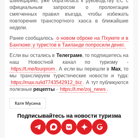
Швейцарию, уже обратилась к руководству ЕС с
официальным запросом о пролонгации
смягченных правил въезда, чтобы избежать
повторения транспортного хаоса в ближайшие
недели.
Ранее сообщалось
о новом оброке на Пхукете и в
Бангкоке: у туристов в Таиланде попросили денег.
Если вы остались в
Телеграме
, то подпишитесь на
наш Новостной канал по туризму -
https://t.me/tourprom
. А если вы перешли в
Мах
, то
мы транслируем туристические новости и туда:
https://max.ru/id7743542912_biz
. А тут публикуются
полезные
рецепты
-
https://t.me/zoj_news
.
Катя Мусина
Подписывайтесь на новости туризма