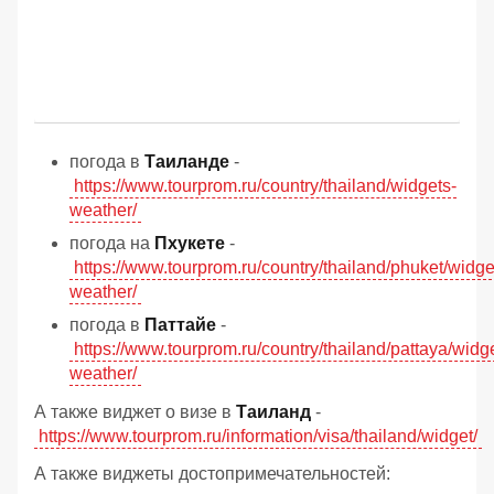
погода в
Таиланде
-
https://www.tourprom.ru/country/thailand/widgets-
weather/
погода на
Пхукете
-
https://www.tourprom.ru/country/thailand/phuket/widge
weather/
погода в
Паттайе
-
https://www.tourprom.ru/country/thailand/pattaya/widg
weather/
А также виджет о визе в
Таиланд
-
https://www.tourprom.ru/information/visa/thailand/widget/
А также виджеты достопримечательностей: