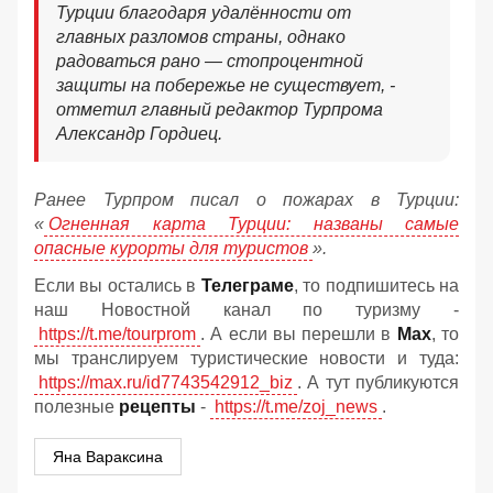
Турции благодаря удалённости от
главных разломов страны, однако
радоваться рано — стопроцентной
защиты на побережье не существует, -
отметил главный редактор Турпрома
Александр Гордиец.
Ранее Турпром писал о пожарах в Турции:
«
Огненная карта Турции: названы самые
опасные курорты для туристов
».
Если вы остались в
Телеграме
, то подпишитесь на
наш Новостной канал по туризму -
https://t.me/tourprom
. А если вы перешли в
Мах
, то
мы транслируем туристические новости и туда:
https://max.ru/id7743542912_biz
. А тут публикуются
полезные
рецепты
-
https://t.me/zoj_news
.
Яна Вараксина