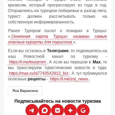
кризисом, который прогрессирует из года в год.
Отправляясь на турецкое побережье в разгар лета,
турист должен рассчитывать только на
собственную информированность.
Ранее Турпром писал о пожарах в Турции:
«
Огненная карта Турции: названы самые
опасные курорты для туристов
».
Если вы остались в
Телеграме
, то подпишитесь на
наш Новостной канал по туризму -
https://t.me/tourprom
. А если вы перешли в
Мах
, то
мы транслируем туристические новости и туда:
https://max.ru/id7743542912_biz
. А тут публикуются
полезные
рецепты
-
https://t.me/zoj_news
.
Яна Вараксина
Подписывайтесь на новости туризма