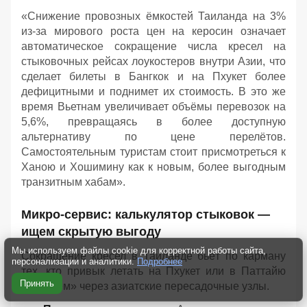
«Снижение провозных ёмкостей Таиланда на 3%
из-за мирового роста цен на керосин означает
автоматическое сокращение числа кресел на
стыковочных рейсах лоукостеров внутри Азии, что
сделает билеты в Бангкок и на Пхукет более
дефицитными и поднимет их стоимость. В это же
время Вьетнам увеличивает объёмы перевозок на
5,6%, превращаясь в более доступную
альтернативу по цене перелётов.
Самостоятельным туристам стоит присмотреться к
Ханою и Хошимину как к новым, более выгодным
транзитным хабам».
Микро-сервис: калькулятор стыковок —
ищем скрытую выгоду
Мы используем файлы cookie для корректной работы сайта,
Сокращение кресел в Таиланде бьёт по карману
персонализации и аналитики.
Подробнее
тех, кто привык летать на Пхукет или в Паттайю
Принять
«дикарем» через азиатские пересадочные узлы.