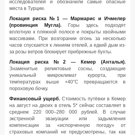
исследователей и обозначили самые опасные
места в Турции.
Локация риска №1 — Мармарис и Ичмелер
(провинция Мугла).
Горы здесь подходят
вплотную к пляжной полосе и покрыты хвойными
массивами. При возгорании огонь за несколько
часов спускается к линиям отелей, а едкий дым из-
за розы ветров блокирует прибрежные бухты.
Локация риска №2 — Кемер (Анталья).
Знаменитые реликтовые сосны, создающие
уникальный микроклимат курорта, при
температурах выше +40°C превращаются в
пороховую бочку.
Финансовый ущерб.
Стоимость путёвки в Кемер
на август на двоих в отель 5* сейчас составляет в
среднем 220 000–280 000 рублей. В случае
экстренной эвакуации или задымления
компенсации за «испорченную погоду» от
страховых компаний не предусмотрены, так как