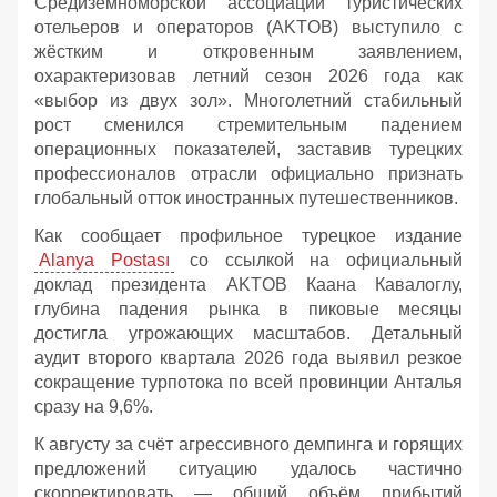
Средиземноморской ассоциации туристических
отельеров и операторов (AKTOB) выступило с
жёстким и откровенным заявлением,
охарактеризовав летний сезон 2026 года как
«выбор из двух зол». Многолетний стабильный
рост сменился стремительным падением
операционных показателей, заставив турецких
профессионалов отрасли официально признать
глобальный отток иностранных путешественников.
Как сообщает профильное турецкое издание
Alanya Postası
со ссылкой на официальный
доклад президента AKTOB Каана Кавалоглу,
глубина падения рынка в пиковые месяцы
достигла угрожающих масштабов. Детальный
аудит второго квартала 2026 года выявил резкое
сокращение турпотока по всей провинции Анталья
сразу на 9,6%.
К августу за счёт агрессивного демпинга и горящих
предложений ситуацию удалось частично
скорректировать — общий объём прибытий