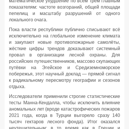
математическое ухудшение по всем трём главным
показателям: частоте возгораний, общей площади
пепелищ и масштабу разрушений от одного
локального очага.
Пока власти республики публично списывают всё
исключительно на глобальное изменение климата
и закупают новые противопожарные самолёты,
жёсткие цифры трендов доказывают системный
провал в организации лесной охраны. Для
российских путешественников, массово скупающих
путёвки на Эгейское и Средиземноморское
побережья, этот научный доклад — прямой сигнал
к радикальному пересмотру географии и сезонов
отдыха.
Исследователи применили строгие статистические
тесты Манна-Кендалла, чтобы исключить влияние
аномальных лет (вроде катастрофических пожаров
2021 года, когда в Турции выгорело сразу 140
тысяч гектаров лесного фонда). Итог оказался
неутешительным: в то время как в Греции и