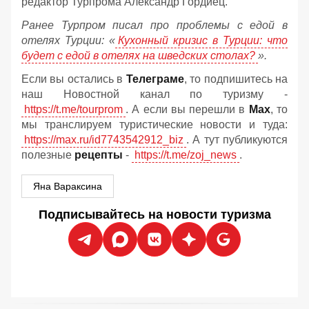
редактор Турпрома Александр Гордиец.
Ранее Турпром писал про проблемы с едой в
отелях Турции: «
Кухонный кризис в Турции: что
будет с едой в отелях на шведских столах?
».
Если вы остались в
Телеграме
, то подпишитесь на
наш Новостной канал по туризму -
https://t.me/tourprom
. А если вы перешли в
Мах
, то
мы транслируем туристические новости и туда:
https://max.ru/id7743542912_biz
. А тут публикуются
полезные
рецепты
-
https://t.me/zoj_news
.
Яна Вараксина
Подписывайтесь на новости туризма