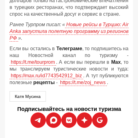
долларов только на гастрономические впечатления
в турецких ресторанах, что подтверждает высокий
спрос на качественный досуг и сервис в стране.
Ранее Турпром писал: «
Новые рейсы в Турцию: Air
Anka запустила полетную программу из регионов
РФ
».
Если вы остались в
Телеграме
, то подпишитесь на
наш Новостной канал по туризму -
https://t.me/tourprom
. А если вы перешли в
Мах
, то
мы транслируем туристические новости и туда:
https://max.ru/id7743542912_biz
. А тут публикуются
полезные
рецепты
-
https://t.me/zoj_news
.
Катя Мусина
Подписывайтесь на новости туризма