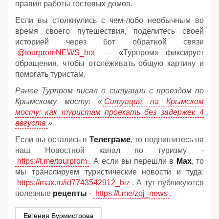
правил работы гостевых домов.
Если вы столкнулись с чем-лобо необычным во
время своего путешествия, поделитесь своей
историей через бот обратной связи
@tourpromNEWS_bot
— «Турпром» фиксирует
обращения, чтобы отслеживать общую картину и
помогать туристам.
Ранее Турпром писал о ситуации с проездом по
Крымскому мосту:
«
Ситуация на Крымском
мосту: как туристам проехать без задержек 4
августа
».
Если вы остались в
Телеграме
, то подпишитесь на
наш Новостной канал по туризму -
https://t.me/tourprom
. А если вы перешли в
Мах
, то
мы транслируем туристические новости и туда:
https://max.ru/id7743542912_biz
. А тут публикуются
полезные
рецепты
-
https://t.me/zoj_news
.
Евгения Бурмистрова