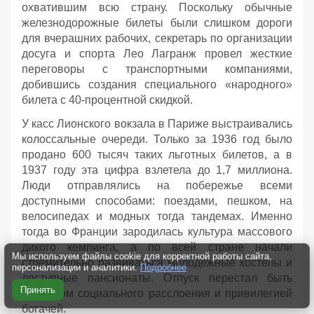
охватившим всю страну. Поскольку обычные
железнодорожные билеты были слишком дороги
для вчерашних рабочих, секретарь по организации
досуга и спорта Лео Лагранж провел жесткие
переговоры с транспортными компаниями,
добившись создания специального «народного»
билета с 40-процентной скидкой.
У касс Лионского вокзала в Париже выстраивались
колоссальные очереди. Только за 1936 год было
продано 600 тысяч таких льготных билетов, а в
1937 году эта цифра взлетела до 1,7 миллиона.
Люди отправлялись на побережье всеми
доступными способами: поездами, пешком, на
велосипедах и модных тогда тандемах. Именно
тогда во Франции зародилась культура массового
дикого кемпинга, а по всей стране начали
Мы используем файлы cookie для корректной работы сайта,
стремительно развиваться молодежные хостелы и
персонализации и аналитики.
Подробнее
доступные пансионаты. Отпуск перестал быть
Принять
маркером социального расслоения и привилегией
богачей.