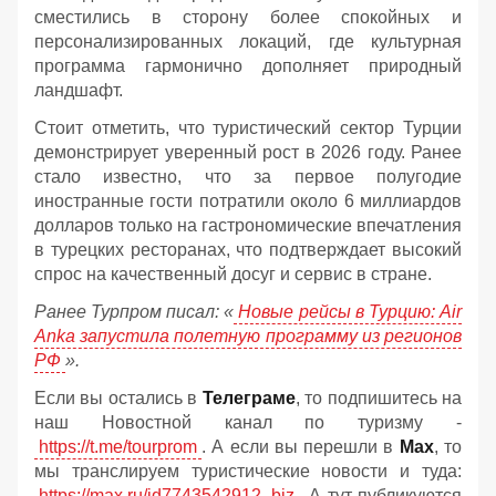
сместились в сторону более спокойных и
персонализированных локаций, где культурная
программа гармонично дополняет природный
ландшафт.
Стоит отметить, что туристический сектор Турции
демонстрирует уверенный рост в 2026 году. Ранее
стало известно, что за первое полугодие
иностранные гости потратили около 6 миллиардов
долларов только на гастрономические впечатления
в турецких ресторанах, что подтверждает высокий
спрос на качественный досуг и сервис в стране.
Ранее Турпром писал: «
Новые рейсы в Турцию: Air
Anka запустила полетную программу из регионов
РФ
».
Если вы остались в
Телеграме
, то подпишитесь на
наш Новостной канал по туризму -
https://t.me/tourprom
. А если вы перешли в
Мах
, то
мы транслируем туристические новости и туда:
https://max.ru/id7743542912_biz
. А тут публикуются