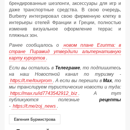
брендированные шезлонги, аксессуары для игр и
даже транспортные средства. В свою очередь,
Burberry интегрировал свою фирменную клетку в
интерьеры отелей Франции и Греции, полностью
изменив визуальное оформление террас и
пляжных зон.
Ранее сообщалось о
новом плане Египта: в
стране Пирамид утвердили альтернативную
карту курортов
.
Если вы остались в
Телеграме
, то подпишитесь
на наш Новостной канал по туризму -
https://t.me/tourprom
. А если вы перешли в
Мах
, то
мы транслируем туристические новости и туда:
https://max.ru/id7743542912_biz
. А тут
публикуются полезные
рецепты
-
https://t.me/zoj_news
.
Евгения Бурмистрова