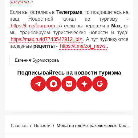
августа
».
Если вы остались в
Телеграме
, то подпишитесь на
наш Новостной канал по туризму -
https://t.me/tourprom
. А если вы перешли в
Мах
, то
мы транслируем туристические новости и туда:
https://max.ru/id7743542912_biz
. А тут публикуются
полезные
рецепты
-
https://t.me/zoj_news
.
Евгения Бурмистрова
Подписывайтесь на новости туризма
Главная
/
Новости
/
Мода на пляже: как люксовые бренды захватывают курорты Средиземноморья