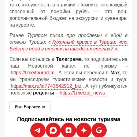
того, что уже есть в наличии. Помните, что каждый
спасённый от помойки рубль — это ваш
дополнительный бюджет на экскурсии и сувениры
на курорте.
Ранее Турпром писал про проблемы с едой в
отелях Турции: «
Кухонный кризис в Турции: что
будет с едой в отелях на шведских столах?
».
Если вы остались в
Телеграме
, то подпишитесь на
наш Новостной канал по туризму -
https://t.me/tourprom
. А если вы перешли в
Мах
, то
мы транслируем туристические новости и туда:
https://max.ru/id7743542912_biz
. А тут публикуются
полезные
рецепты
-
https://t.me/zoj_news
.
Яна Вараксина
Подписывайтесь на новости туризма