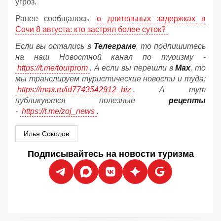
угроз.
Ранее сообщалось
о длительных задержках в
Сочи 8 августа: кто застрял более суток?
Если вы остались в
Телеграме
, то подпишитесь
на наш Новостной канал по туризму -
https://t.me/tourprom
. А если вы перешли в
Мах
, то
мы транслируем туристические новости и туда:
https://max.ru/id7743542912_biz
. А тут
публикуются полезные
рецепты
-
https://t.me/zoj_news
.
Илья Соколов
Подписывайтесь на новости туризма