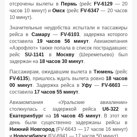
отсрочены вылеты в
Пермь
(рейс
FV-6129
— 20
часов 10 минут) и
Омск
(рейс
FV-6347
— 20 часов
10 минут).
Значительные неудобства испытали и пассажиры
рейса в
Самару
—
FV-6103
, задержка которого
составила
19 часов 56 минут
. Авиакомпания
«Аэрофлот» также попала в список пострадавших:
рейс
SU-1141
в
Москву
(Шереметьево) был
задержан на
18 часов 30 минут
.
Пассажирам, ожидавшим вылета в
Тюмень
(рейс
FV-6135
), пришлось ждать вылета ровно
18 часов
00 минут
. Задержка рейса в
Уфу
—
FV-6603
—
составила
17 часов 55 минут
.
Авиакомпания «Уральские авиалинии»
столкнулась с задержкой рейса
U6-322
в
Екатеринбург
на
16 часов 45 минут
. В этот же
день были существенно задержаны рейсы в
Нижний Новгород
(FV-6643 — 17 часов 16 минут)
и
Новосибирск
(FV-6941 — 17 часов 50 минут).