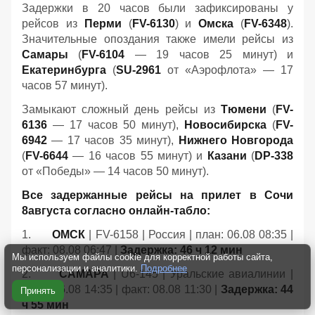
Задержки в 20 часов были зафиксированы у
рейсов из
Перми
(
FV-6130
) и
Омска
(
FV-6348
).
Значительные опоздания также имели рейсы из
Самары
(
FV-6104
— 19 часов 25 минут) и
Екатеринбурга
(
SU-2961
от «Аэрофлота» — 17
часов 57 минут).
Замыкают сложный день рейсы из
Тюмени
(
FV-
6136
— 17 часов 50 минут),
Новосибирска
(
FV-
6942
— 17 часов 35 минут),
Нижнего Новгорода
(
FV-6644
— 16 часов 55 минут) и
Казани
(
DP-338
от «Победы» — 14 часов 50 минут).
Все задержанные рейсы на прилет в Сочи
8августа согласно онлайн-табло:
1.
ОМСК
| FV-6158 | Россия | план: 06.08 08:35 |
факт: 08.08 06:47 |
Задержка: 46 ч 12 мин
Мы используем файлы cookie для корректной работы сайта,
персонализации и аналитики.
Подробнее
2.
САМАРА
| U6-145 | Уральские авиалинии |
план: 06.08 14:35 | факт: 08.08 11:30 |
Задержка: 44
Принять
ч 55 мин