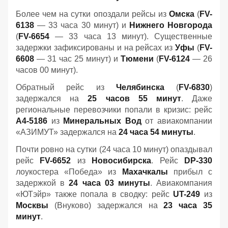
Более чем на сутки опоздали рейсы из
Омска
(
FV-
6138
— 33 часа 30 минут) и
Нижнего Новгорода
(
FV-6654
— 33 часа 13 минут). Существенные
задержки зафиксированы и на рейсах из
Уфы
(
FV-
6608
— 31 час 25 минут) и
Тюмени
(
FV-6124
— 26
часов 00 минут).
Обратный рейс из
Челябинска
(
FV-6830
)
задержался на
25 часов 55 минут
. Даже
региональные перевозчики попали в кризис: рейс
A4-5186
из
Минеральных Вод
от авиакомпании
«АЗИМУТ» задержался на
24 часа 54 минуты
.
Почти ровно на сутки (24 часа 10 минут) опаздывал
рейс
FV-6652
из
Новосибирска
. Рейс
DP-330
лоукостера «Победа» из
Махачкалы
прибыл с
задержкой в
24 часа 03 минуты
. Авиакомпания
«ЮТэйр» также попала в сводку: рейс
UT-249
из
Москвы
(Внуково) задержался на
23 часа 35
минут
.