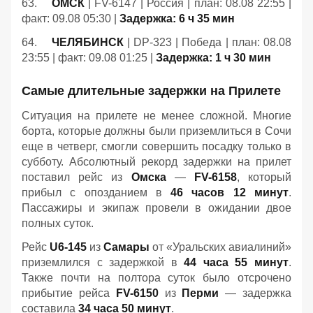
63.
ОМСК
| FV-6147 | Россия | план: 08.08 22:55 |
факт: 09.08 05:30 |
Задержка: 6 ч 35 мин
64.
ЧЕЛЯБИНСК
| DP-323 | Победа | план: 08.08
23:55 | факт: 09.08 01:25 |
Задержка: 1 ч 30 мин
Самые длительные задержки на Прилете
Ситуация на прилете не менее сложной. Многие
борта, которые должны были приземлиться в Сочи
еще в четверг, смогли совершить посадку только в
субботу. Абсолютный рекорд задержки на прилет
поставил рейс из
Омска
—
FV-6158
, который
прибыл с опозданием в
46 часов 12 минут
.
Пассажиры и экипаж провели в ожидании двое
полных суток.
Рейс
U6-145
из
Самары
от «Уральских авиалиний»
приземлился с задержкой в
44 часа 55 минут
.
Также почти на полтора суток было отсрочено
прибытие рейса
FV-6150
из
Перми
— задержка
составила
34 часа 50 минут
.