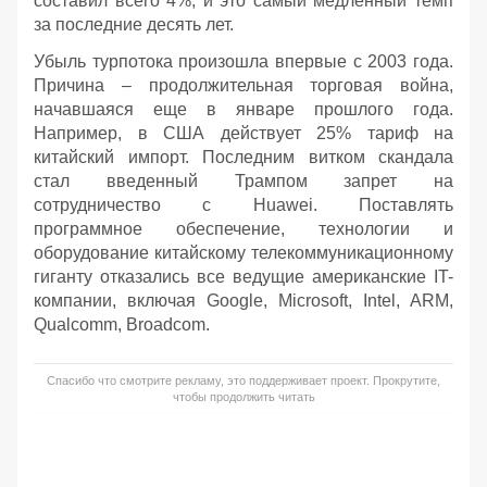
составил всего 4%, и это самый медленный темп
за последние десять лет.
Убыль турпотока произошла впервые с 2003 года.
Причина – продолжительная торговая война,
начавшаяся еще в январе прошлого года.
Например, в США действует 25% тариф на
китайский импорт. Последним витком скандала
стал введенный Трампом запрет на
сотрудничество с Huawei. Поставлять
программное обеспечение, технологии и
оборудование китайскому телекоммуникационному
гиганту отказались все ведущие американские IT-
компании, включая Google, Microsoft, Intel, ARM,
Qualcomm, Broadcom.
Спасибо что смотрите рекламу, это поддерживает проект. Прокрутите,
чтобы продолжить читать