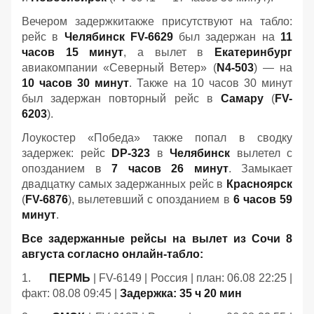
Вечером задержкитакже присутствуют на табло:
рейс в
Челябинск
FV-6629
был задержан на
11
часов 15 минут
, а вылет в
Екатеринбург
авиакомпании «Северный Ветер» (
N4-503
) — на
10 часов 30 минут
. Также на 10 часов 30 минут
был задержан повторный рейс в
Самару
(
FV-
6203
).
Лоукостер «Победа» также попал в сводку
задержек: рейс
DP-323
в
Челябинск
вылетел с
опозданием в
7 часов 26 минут
. Замыкает
двадцатку самых задержанных рейс в
Красноярск
(
FV-6876
), вылетевший с опозданием в
6 часов 59
минут
.
Все задержанные рейсы на вылет из Сочи 8
августа согласно онлайн-табло:
1.
ПЕРМЬ
| FV-6149 | Россия | план: 06.08 22:25 |
факт: 08.08 09:45 |
Задержка: 35 ч 20 мин