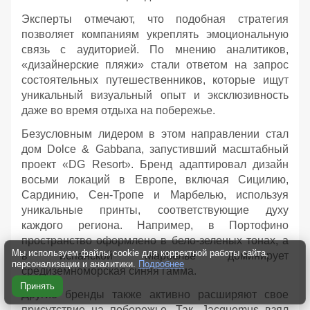
Эксперты отмечают, что подобная стратегия
позволяет компаниям укреплять эмоциональную
связь с аудиторией. По мнению аналитиков,
«дизайнерские пляжи» стали ответом на запрос
состоятельных путешественников, которые ищут
уникальный визуальный опыт и эксклюзивность
даже во время отдыха на побережье.
Безусловным лидером в этом направлении стал
дом Dolce & Gabbana, запустивший масштабный
проект «DG Resort». Бренд адаптировал дизайн
восьми локаций в Европе, включая Сицилию,
Сардинию, Сен-Тропе и Марбелью, используя
уникальные принты, соответствующие духу
каждого региона. Например, в Портофино
пространство оформлено в бело-зеленых тонах, а
Мы используем файлы cookie для корректной работы сайта,
в испанской Марбелье доминирует
персонализации и аналитики.
Подробнее
средиземноморская синяя гамма.
Принять
Другие бренды также активно расширяют свое
присутствие на побережье. Так, Jacquemus взял