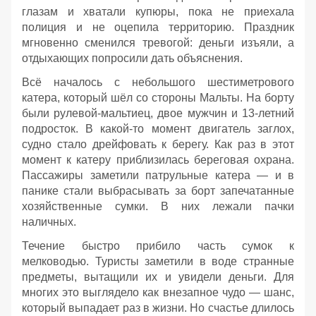
глазам и хватали купюры, пока не приехала
полиция и не оцепила территорию. Праздник
мгновенно сменился тревогой: деньги изъяли, а
отдыхающих попросили дать объяснения.
Всё началось с небольшого шестиметрового
катера, который шёл со стороны Мальты. На борту
были рулевой‑мальтиец, двое мужчин и 13‑летний
подросток. В какой‑то момент двигатель заглох,
судно стало дрейфовать к берегу. Как раз в этот
момент к катеру приблизилась береговая охрана.
Пассажиры заметили патрульные катера — и в
панике стали выбрасывать за борт запечатанные
хозяйственные сумки. В них лежали пачки
наличных.
Течение быстро прибило часть сумок к
мелководью. Туристы заметили в воде странные
предметы, вытащили их и увидели деньги. Для
многих это выглядело как внезапное чудо — шанс,
который выпадает раз в жизни. Но счастье длилось