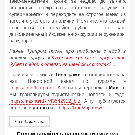
тайм-менеджмент кухни: за неделю до вылета
полностью прекращать хаотичные закупки в
супермаркетах и переходить на строгое меню из
того, что уже есть в наличии. Помните, что каждый
спасённый от помойки рубль — это ваш
дополнительный бюджет на экскурсии и сувениры
на курорте.
Ранее Турпром писал про проблемы с едой в
отелях Турции: «
Кухонный кризис в Турции: что
будет с едой в отелях на шведских столах?
».
Если вы остались в
Телеграме
, то подпишитесь на
наш Новостной канал по туризму -
https://t.me/tourprom
. А если вы перешли в
Мах
, то
мы транслируем туристические новости и туда:
https://max.ru/id7743542912_biz
. А тут публикуются
полезные
рецепты
-
https://t.me/zoj_news
.
Яна Вараксина
Подписывайтесь на новости туризма