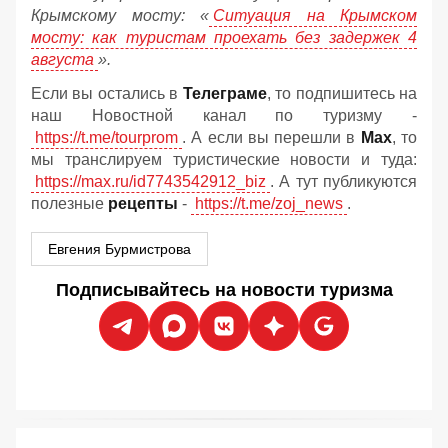
Крымскому мосту:
«
Ситуация на Крымском
мосту: как туристам проехать без задержек 4
августа
».
Если вы остались в
Телеграме
, то подпишитесь на
наш Новостной канал по туризму -
https://t.me/tourprom
. А если вы перешли в
Мах
, то
мы транслируем туристические новости и туда:
https://max.ru/id7743542912_biz
. А тут публикуются
полезные
рецепты
-
https://t.me/zoj_news
.
Евгения Бурмистрова
Подписывайтесь на новости туризма