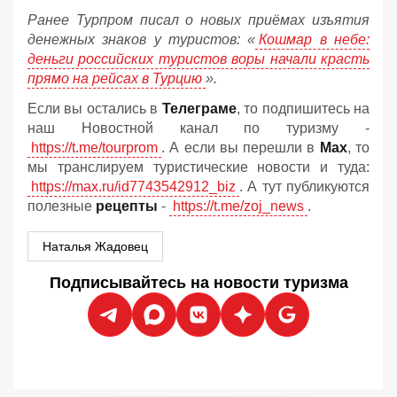
Ранее Турпром писал о новых приёмах изъятия
денежных знаков у туристов:
«
Кошмар в небе:
деньги российских туристов воры начали красть
прямо на рейсах в Турцию
».
Если вы остались в
Телеграме
, то подпишитесь на
наш Новостной канал по туризму -
https://t.me/tourprom
. А если вы перешли в
Мах
, то
мы транслируем туристические новости и туда:
https://max.ru/id7743542912_biz
. А тут публикуются
полезные
рецепты
-
https://t.me/zoj_news
.
Наталья Жадовец
Подписывайтесь на новости туризма