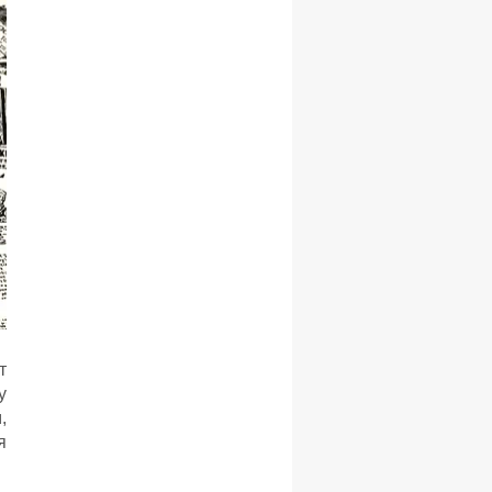
т
у
,
я