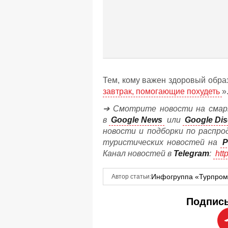
Тем, кому важен здоровый образ
завтрак, помогающие похудеть
»
➔ Смотрите новости на смар
в
Google News
или
Google Dis
новости и подборки по распро
туристических новостей на
P
Канал новостей в
Telegram
:
htt
Инфогруппа «Турпро
Автор статьи:
Подписы