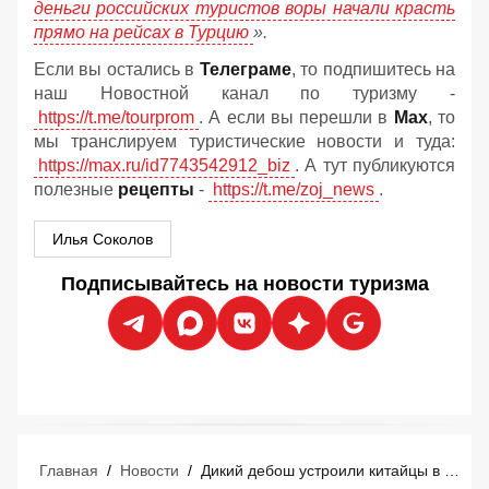
деньги российских туристов воры начали красть
прямо на рейсах в Турцию
».
Если вы остались в
Телеграме
, то подпишитесь на
наш Новостной канал по туризму -
https://t.me/tourprom
. А если вы перешли в
Мах
, то
мы транслируем туристические новости и туда:
https://max.ru/id7743542912_biz
. А тут публикуются
полезные
рецепты
-
https://t.me/zoj_news
.
Илья Соколов
Подписывайтесь на новости туризма
Главная
/
Новости
/
Дикий дебош устроили китайцы в аэропорту Бангкока: 22 туриста задержаны