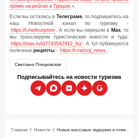
прямо на рейсах в Турцию
».
Если вы остались в
Телеграме
, то подпишитесь на
наш Новостной канал по туризму -
https://t.me/tourprom
. А если вы перешли в
Мах
, то
мы транслируем туристические новости и туда:
https://max.ru/id7743542912_biz
. А тут публикуются
полезные
рецепты
-
https://t.me/zoj_news
.
Светлана Пляцковская
Подписывайтесь на новости туризма
Главная
/
Новости
/
Новые массовые задержки и отмены рейсов в Сочи 7 августа до 2-х суток: застряли 142 и отменили 10