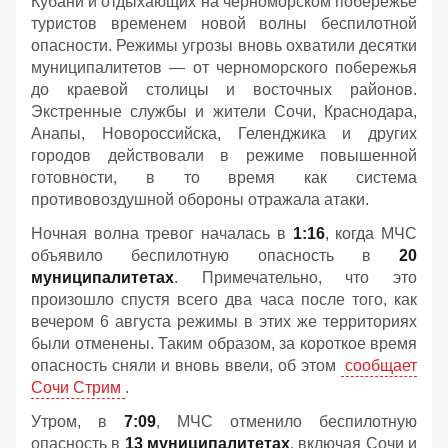
Кубани и отдыхающих на черноморском побережье
туристов временем новой волны беспилотной
опасности. Режимы угрозы вновь охватили десятки
муниципалитетов — от черноморского побережья
до краевой столицы и восточных районов.
Экстренные службы и жители Сочи, Краснодара,
Анапы, Новороссийска, Геленджика и других
городов действовали в режиме повышенной
готовности, в то время как система
противовоздушной обороны отражала атаки.
Ночная волна тревог началась в
1:16
, когда МЧС
объявило беспилотную опасность в
20
муниципалитетах
. Примечательно, что это
произошло спустя всего два часа после того, как
вечером 6 августа режимы в этих же территориях
были отменены. Таким образом, за короткое время
опасность сняли и вновь ввели, об этом
сообщает
Сочи Стрим
.
Утром, в
7:09
, МЧС отменило беспилотную
опасность в
13 муниципалитетах
, включая Сочи и