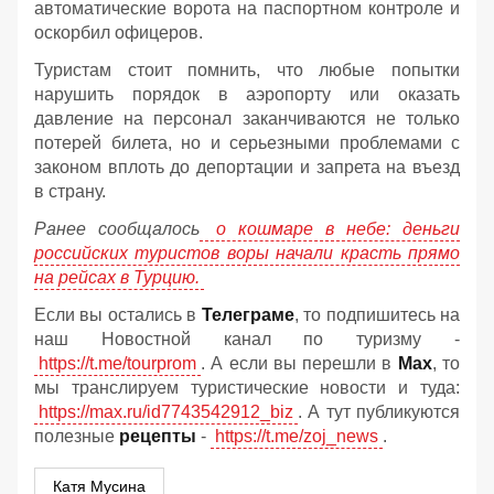
автоматические ворота на паспортном контроле и
оскорбил офицеров.
Туристам стоит помнить, что любые попытки
нарушить порядок в аэропорту или оказать
давление на персонал заканчиваются не только
потерей билета, но и серьезными проблемами с
законом вплоть до депортации и запрета на въезд
в страну.
Ранее сообщалось
о кошмаре в небе: деньги
российских туристов воры начали красть прямо
на рейсах в Турцию.
Если вы остались в
Телеграме
, то подпишитесь на
наш Новостной канал по туризму -
https://t.me/tourprom
. А если вы перешли в
Мах
, то
мы транслируем туристические новости и туда:
https://max.ru/id7743542912_biz
. А тут публикуются
полезные
рецепты
-
https://t.me/zoj_news
.
Катя Мусина