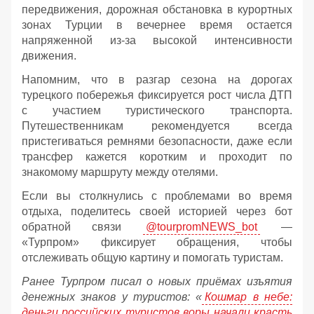
передвижения, дорожная обстановка в курортных
зонах Турции в вечернее время остается
напряженной из-за высокой интенсивности
движения.
Напомним, что в разгар сезона на дорогах
турецкого побережья фиксируется рост числа ДТП
с участием туристического транспорта.
Путешественникам рекомендуется всегда
пристегиваться ремнями безопасности, даже если
трансфер кажется коротким и проходит по
знакомому маршруту между отелями.
Если вы столкнулись с проблемами во время
отдыха, поделитесь своей историей через бот
обратной связи
@tourpromNEWS_bot
—
«Турпром» фиксирует обращения, чтобы
отслеживать общую картину и помогать туристам.
Ранее Турпром писал о новых приёмах изъятия
денежных знаков у туристов:
«
Кошмар в небе:
деньги российских туристов воры начали красть