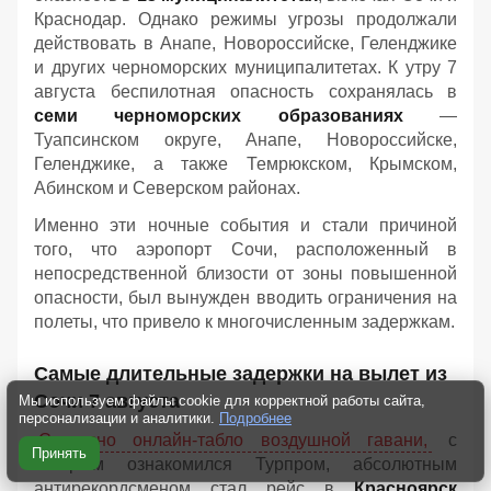
Краснодар. Однако режимы угрозы продолжали
действовать в Анапе, Новороссийске, Геленджике
и других черноморских муниципалитетах. К утру 7
августа беспилотная опасность сохранялась в
семи черноморских образованиях
—
Туапсинском округе, Анапе, Новороссийске,
Геленджике, а также Темрюкском, Крымском,
Абинском и Северском районах.
Именно эти ночные события и стали причиной
того, что аэропорт Сочи, расположенный в
непосредственной близости от зоны повышенной
опасности, был вынужден вводить ограничения на
полеты, что привело к многочисленным задержкам.
Самые длительные задержки на вылет из
Сочи 7 августа
Мы используем файлы cookie для корректной работы сайта,
персонализации и аналитики.
Подробнее
Согласно онлайн-табло воздушной гавани,
с
Принять
которым ознакомился Турпром, абсолютным
антирекордсменом стал рейс в
Красноярск