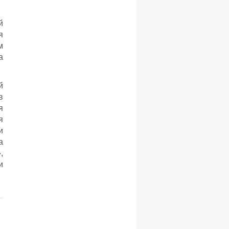
й
я
м
а
й
в
я
я
и
а
,
и