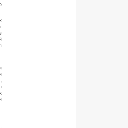
ю
х
т
е
й
я
-
и
и
,
о
х
и