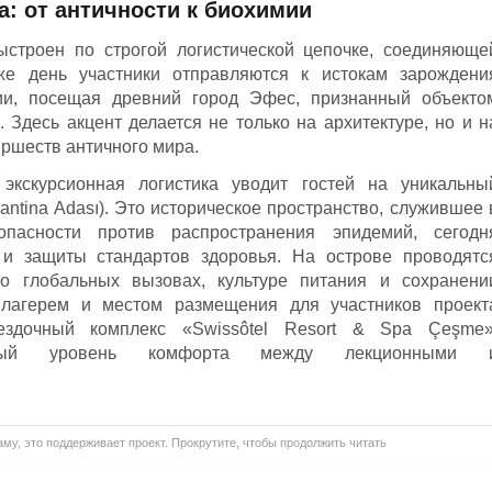
а: от античности к биохимии
строен по строгой логистической цепочке, соединяюще
е день участники отправляются к истокам зарождени
ии, посещая древний город Эфес, признанный объекто
десь акцент делается не только на архитектуре, но и н
иршеств античного мира.
кскурсионная логистика уводит гостей на уникальны
antina Adası). Это историческое пространство, служившее 
асности против распространения эпидемий, сегодн
 и защиты стандартов здоровья. На острове проводятс
о глобальных вызовах, культуре питания и сохранени
лагерем и местом размещения для участников проект
ездочный комплекс «Swissôtel Resort & Spa Çeşme»
ьный уровень комфорта между лекционными 
му, это поддерживает проект. Прокрутите, чтобы продолжить читать