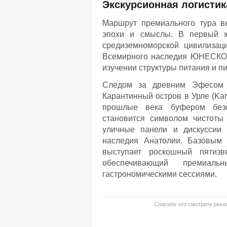
Экскурсионная логистик
Маршрут премиального тура вы
эпохи и смыслы. В первый ж
средиземноморской цивилизац
Всемирного наследия ЮНЕСКО. З
изучении структуры питания и п
Следом за древним Эфесом э
Карантинный остров в Урле (Kar
прошлые века буфером безоп
становится символом чистоты
уличные панели и дискуссии 
наследия Анатолии. Базовым 
выступает роскошный пятизв
обеспечивающий премиал
гастрономическими сессиями.
Спасибо что смотрите рекла