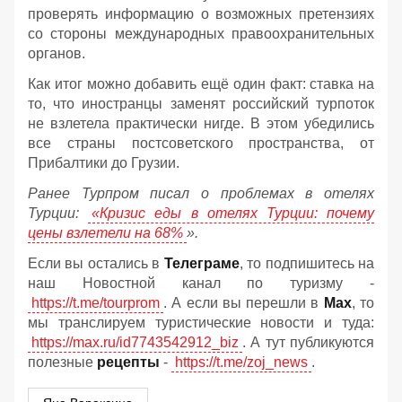
проверять информацию о возможных претензиях
со стороны международных правоохранительных
органов.
Как итог можно добавить ещё один факт: ставка на
то, что иностранцы заменят российский турпоток
не взлетела практически нигде. В этом убедились
все страны постсоветского пространства, от
Прибалтики до Грузии.
Ранее Турпром писал о проблемах в отелях
Турции:
«Кризис еды в отелях Турции: почему
цены взлетели на 68%
».
Если вы остались в
Телеграме
, то подпишитесь на
наш Новостной канал по туризму -
https://t.me/tourprom
. А если вы перешли в
Мах
, то
мы транслируем туристические новости и туда:
https://max.ru/id7743542912_biz
. А тут публикуются
полезные
рецепты
-
https://t.me/zoj_news
.