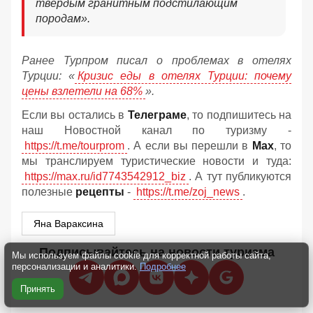
твердым гранитным подстилающим
породам».
Ранее Турпром писал о проблемах в отелях
Турции: «
Кризис еды в отелях Турции: почему
цены взлетели на 68%
».
Если вы остались в
Телеграме
, то подпишитесь на
наш Новостной канал по туризму -
https://t.me/tourprom
. А если вы перешли в
Мах
, то
мы транслируем туристические новости и туда:
https://max.ru/id7743542912_biz
. А тут публикуются
полезные
рецепты
-
https://t.me/zoj_news
.
Яна Вараксина
Подписывайтесь на новости туризма
Мы используем файлы cookie для корректной работы сайта,
персонализации и аналитики.
Подробнее
Принять