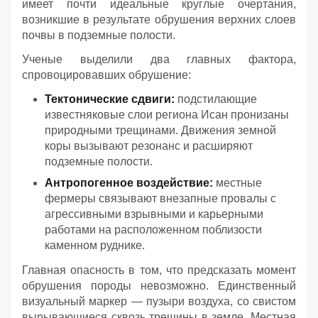
имеет почти идеальные круглые очертания,
возникшие в результате обрушения верхних слоев
почвы в подземные полости.
Ученые выделили два главных фактора,
спровоцировавших обрушение:
Тектонические сдвиги:
подстилающие
известняковые слои региона Исан пронизаны
природными трещинами. Движения земной
коры вызывают резонанс и расширяют
подземные полости.
Антропогенное воздействие:
местные
фермеры связывают внезапные провалы с
агрессивными взрывными и карьерными
работами на расположенном поблизости
каменном руднике.
Главная опасность в том, что предсказать момент
обрушения породы невозможно. Единственный
визуальный маркер — пузыри воздуха, со свистом
вырывающиеся сквозь трещины в земле. Местная