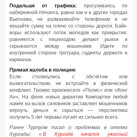
Подальше от трафика:
прогуливаясь по
набережной Нячанга, равно как и в других городах
Вьетнама, не размахивайте телефоном и не
вешайте сумку на плечо со стороны дороги. Байк-
воры используют поток мопедов как прикрытие:
равняются с пешеходом, делают рывок и
скрываются между машинами. Идите по
внутренней стороне тротуара, гаджеты держите в
карманах.
Прямая жалоба в полицию
Если столкнулись с обсчётом или
вымогательством, не вступайте в физический
конфликт. Громко произнесите «Полис» или «Конг
Ан». На фоне новых директив Компартии любой
намёк на вызов силовиков заставляет мошенников
вернуть деньги и скрыться — перспектива
получить 5 лет тюрьмы пугает их сильнее всего.
Ранее Турпром писал о проблемах в отелях
Хургады: «
В Хургаде начался ужасный