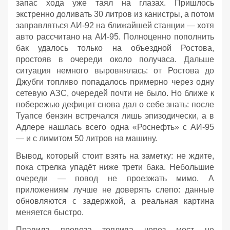
запас хода уже таял на глазах. Пришлось
экстренно доливать 30 литров из канистры, а потом
заправляться АИ‑92 на ближайшей станции — хотя
авто рассчитано на АИ‑95. Полноценно пополнить
бак удалось только на объездной Ростова,
простояв в очереди около получаса. Дальше
ситуация немного выровнялась: от Ростова до
Джубги топливо попадалось примерно через одну
сетевую АЗС, очередей почти не было. Но ближе к
побережью дефицит снова дал о себе знать: после
Туапсе бензин встречался лишь эпизодически, а в
Адлере нашлась всего одна «Роснефть» с АИ‑95
— и с лимитом 50 литров на машину.
Вывод, который стоит взять на заметку: не ждите,
пока стрелка упадёт ниже трети бака. Небольшие
очереди — повод не проезжать мимо. А
приложениям лучше не доверять слепо: данные
обновляются с задержкой, а реальная картина
меняется быстро.
Правила провоза топлива через мост не