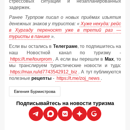
стрессовых ситуаций и незапланированных
задержек.
Ранее Турпром писал о новых приёмах изъятия
денежных знаков у туристов:
«
Хуже некуда: рейс
в Хургаду переносят уже в третий раз —
туристы в панике
».
Если вы остались в
Телеграме
, то подпишитесь на
наш Новостной канал по туризму -
https://t.me/tourprom
. А если вы перешли в
Мах
, то
мы транслируем туристические новости и туда:
https://max.ru/id7743542912_biz
. А тут публикуются
полезные
рецепты
-
https://t.me/zoj_news
.
Евгения Бурмистрова
Подписывайтесь на новости туризма