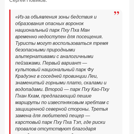
Сергей Новиков:
«Из-за объявления зоны бедствия и
образования опасных воронок
национальный парк Пху Пха Ман
временно недоступен для посещения.
Туристы могут воспользоваться тремя
безопасными природными
альтернативами с аналогичными
пейзажами. Первый вариант —
культовый национальный парк Фу
Крадуэнг в соседней провинции Леи,
знаменитый горными плато, скалами и
водопадами. Второй — парк Пху Као-Пху
Пхан Кхам, предлагающий пешие
маршруты по известняковым хребтам с
защищенной северной стороны. Третья
замена для любителей пещер —
карстовый парк Пху Пха Тэп, где риски
провалов отсутствуют благодаря