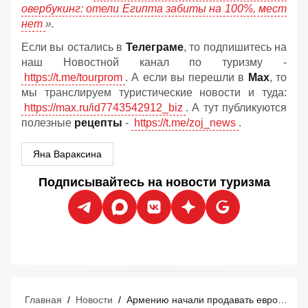
овербукинг: отели Египта забиты на 100%, мест
нет
».
Если вы остались в
Телеграме
, то подпишитесь на
наш Новостной канал по туризму -
https://t.me/tourprom
. А если вы перешли в
Мах
, то
мы транслируем туристические новости и туда:
https://max.ru/id7743542912_biz
. А тут публикуются
полезные
рецепты
-
https://t.me/zoj_news
.
Яна Вараксина
Подписывайтесь на новости туризма
Главная
/
Новости
/
Армению начали продавать европейским туристам как главную загадку