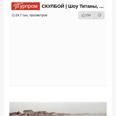
СКУЛБОЙ | Шоу Титаны, Усейн Болт, Ларрат, Зашквар!
РЕКЛАМА
РЕКЛАМА
РЕКЛАМА
24.7 тыс. просмотров
294