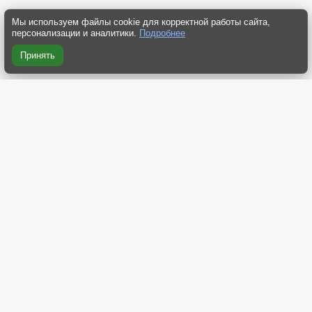
Мы используем файлы cookie для корректной работы сайта,
персонализации и аналитики.
Подробнее
Принять
RSS 2.0
RSS компактная
RSS Yandex
RSS Dzen
Atom 2.0
О нас
Контакты