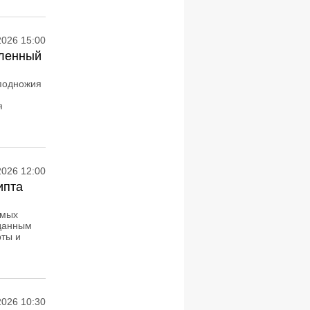
2026 15:00
вленный
подножия
я
2026 12:00
ипта
амых
 данным
рты и
2026 10:30