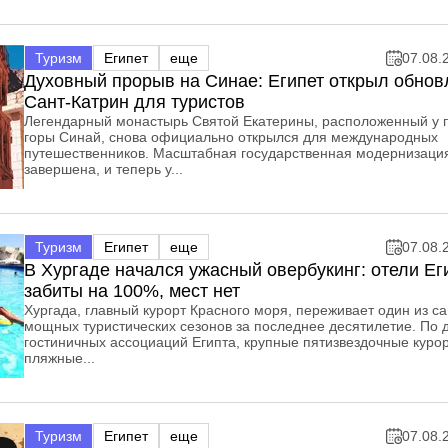
Туризм
Египет
еще
07.08.
Духовный прорыв на Синае: Египет открыл обно
Сант-Катрин для туристов
Легендарный монастырь Святой Екатерины, расположенный у 
горы Синай, снова официально открылся для международных
путешественников. Масштабная государственная модернизаци
завершена, и теперь у...
Туризм
Египет
еще
07.08.
В Хургаде начался ужасный овербукинг: отели Ег
забиты на 100%, мест нет
Хургада, главный курорт Красного моря, переживает один из с
мощных туристических сезонов за последнее десятилетие. По
гостиничных ассоциаций Египта, крупные пятизвездочные куро
пляжные...
Туризм
Египет
еще
07.08.