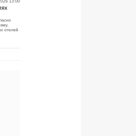
2026 13:00
лях
гласно
зму,
ых отелей