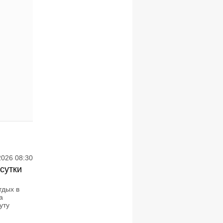
2026 08:30
сутки
тдых в
а
уту