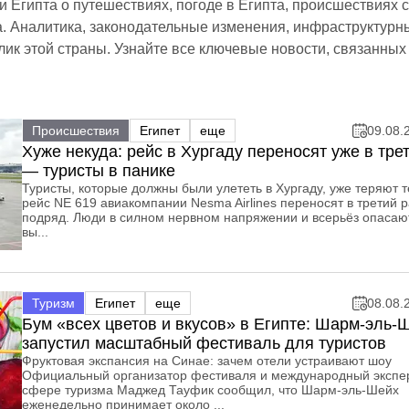
и Египта о путешествиях, погоде в Египта, происшествиях с
. Аналитика, законодательные изменения, инфраструктурн
к этой страны. Узнайте все ключевые новости, связанных 
Происшествия
Египет
еще
09.08.
Хуже некуда: рейс в Хургаду переносят уже в тре
— туристы в панике
Туристы, которые должны были улететь в Хургаду, уже теряют 
рейс NE 619 авиакомпании Nesma Airlines переносят в третий р
подряд. Люди в силном нервном напряжении и всерьёз опасают
вы...
Туризм
Египет
еще
08.08.
Бум «всех цветов и вкусов» в Египте: Шарм-эль-
запустил масштабный фестиваль для туристов
Фруктовая экспансия на Синае: зачем отели устраивают шоу
Официальный организатор фестиваля и международный экспер
сфере туризма Маджед Тауфик сообщил, что Шарм-эль-Шейх
еженедельно принимает около ...