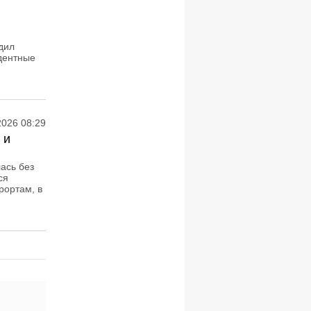
дил
дентные
2026 08:29
 и
ась без
ся
рортам, в