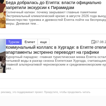
Беда добралась до Египта: власти официально
запретили экскурсии к Пирамидам
Солнечный капкан: почему закрывают главные памятники
Экстремальный климатический кризис в августе 2026 года выну
Министерство туризма и древностей Египта пойти на беспреце
меры. Дневная тем...
Туризм
Египет
еще
07.08.
Коммунальный коллапс в Хургаде: в Египте отели
апартаменты экстренно переводят на графики
Курортный парадокс: главная туристическая мекка Египта остал
питьевой воды в разгар сезона Египетская Хургада, считающая
главной альтернативой черноморским и средиземноморским ку
раз...
 рекламу, это поддерживает проект. Прокрутите, чтобы продолжить читать