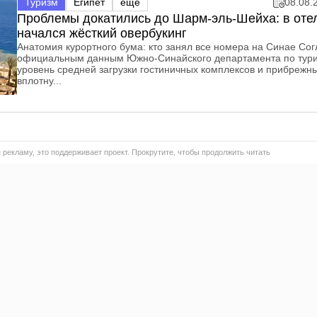
Туризм
Египет
еще
08.08.
Проблемы докатились до Шарм-эль-Шейха: в оте
начался жёсткий овербукинг
Анатомия курортного бума: кто занял все номера на Синае Со
официальным данным Южно-Синайского департамента по тури
уровень средней загрузки гостиничных комплексов и прибрежн
вплотну...
 рекламу, это поддерживает проект. Прокрутите, чтобы продолжить читать