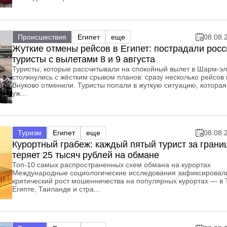
Происшествия
Египет
еще
08.08.
Жуткие отмены рейсов в Египет: пострадали росс
туристы с вылетами 8 и 9 августа
Туристы, которые рассчитывали на спокойный вылет в Шарм‑э
столкнулись с жёстким срывом планов: сразу несколько рейсов 
Внуково отменили. Туристы попали в жуткую ситуацию, которая
уж...
Туризм
Египет
еще
08.08.
Курортный грабеж: каждый пятый турист за грани
теряет 25 тысяч рублей на обмане
Топ-10 самых распространенных схем обмана на курортах
Международные социологические исследования зафиксировал
критический рост мошенничества на популярных курортах — в 
Египте, Таиланде и стра...