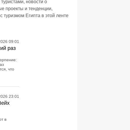
 туристами, новости о
ые проекты и тенденции,
с туризмом Египта в этой ленте
2026 09:01
тий раз
терпение:
аз
ся, что
2026 23:01
Шейх
т в