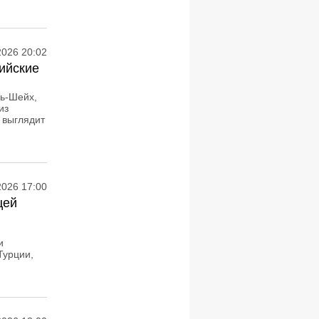
2026 20:02
ийские
ль‑Шейх,
из
 выглядит
2026 17:00
цей
и
Турции,