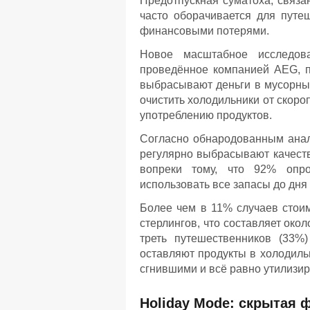
Предотпускная суматоха, связа
часто оборачивается для пут
финансовыми потерями.
Новое масштабное исследова
проведённое компанией AEG, п
выбрасывают деньги в мусорный
очистить холодильники от скор
употреблению продуктов.
Согласно обнародованным анал
регулярно выбрасывают качеств
вопреки тому, что 92% опро
использовать все запасы до дня
Более чем в 11% случаев стои
стерлингов, что составляет око
треть путешественников (33%
оставляют продукты в холодиль
сгнившими и всё равно утилизир
Holiday Mode: скрытая