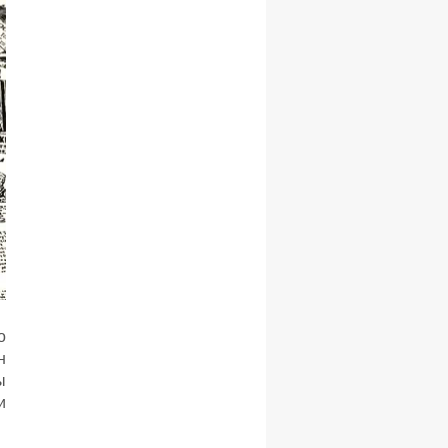
о
н
ы
и