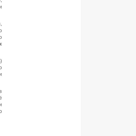
,
и
,
о
о
к
)
о
и
в
ё
и
ю