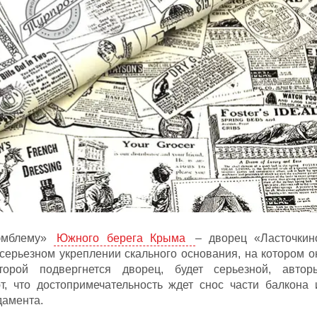
«эмблему»
Южного берега Крыма
– дворец «Ласточкин
 серьезном укреплении скального основания, на котором о
торой подвергнется дворец, будет серьезной, автор
т, что достопримечательность ждет снос части балкона 
дамента.