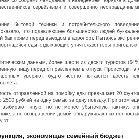
нная со сборами чемоданов и наведением порядка в доме
ешественников серьёзными и совершенно неоправданным
ние бытовой техники и потребительского поведения
оказало, что подавляющее большинство людей буквальн
 бак прямо перед выездом в аэропорт. Пытаясь экстренн
опортящейся еды, отдыхающие уничтожают горы пригодных 
итическим данным, более шести из десяти туристов (64%
енную пищу перед отправлением в отпуск. Происходит эт
шенных уверяют, будто честно пытаются доесть ил
 вылета.
мость отправленной на помойку еды превышает 20 фунто
ло 2500 рублей на одну семью за одну поездку. При этом ещ
) выбирают иную, но не менее убыточную тактику: он
нике, а по возвращении домой обнаруживают их полность
уют.
 функция, экономящая семейный бюджет