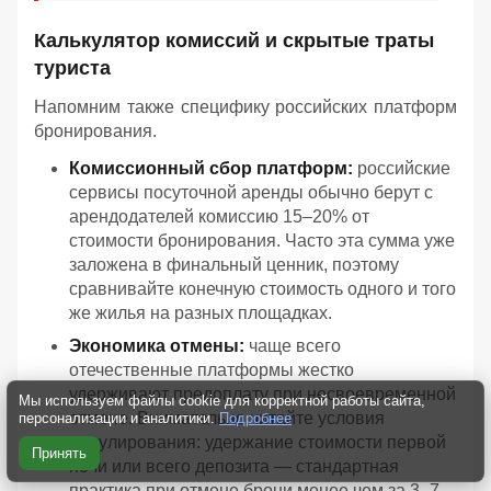
Калькулятор комиссий и скрытые траты
туриста
Напомним также специфику российских платформ
бронирования.
Комиссионный сбор платформ:
российские
сервисы посуточной аренды обычно берут с
арендодателей комиссию 15–20% от
стоимости бронирования. Часто эта сумма уже
заложена в финальный ценник, поэтому
сравнивайте конечную стоимость одного и того
же жилья на разных площадках.
Экономика отмены:
чаще всего
отечественные платформы жестко
удерживают предоплату при несвоевременной
Мы используем файлы cookie для корректной работы сайта,
отмене. Внимательно читайте условия
персонализации и аналитики.
Подробнее
аннулирования: удержание стоимости первой
Принять
ночи или всего депозита — стандартная
практика при отмене брони менее чем за 3–7