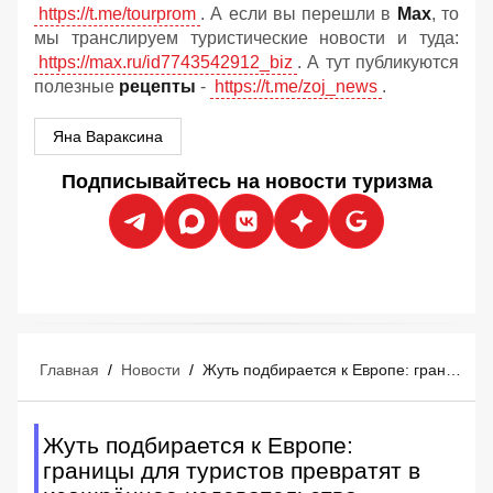
https://t.me/tourprom
. А если вы перешли в
Мах
, то
мы транслируем туристические новости и туда:
https://max.ru/id7743542912_biz
. А тут публикуются
полезные
рецепты
-
https://t.me/zoj_news
.
Яна Вараксина
Подписывайтесь на новости туризма
Главная
/
Новости
/
Жуть подбирается к Европе: границы для туристов превратят в изощрённое издевательство
Жуть подбирается к Европе:
границы для туристов превратят в