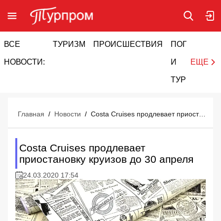
ВСЕ
ТУРИЗМ
ПРОИСШЕСТВИЯ
ПОГОДА
И
НОВОСТИ:
И
ЕЩЕ
ТУРИЗМ
Главная
/
Новости
/
Costa Cruises продлевает приостановку круизов до 30 апреля
Costa Cruises продлевает
приостановку круизов до 30 апреля
24.03.2020 17:54