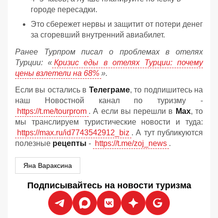
городе пересадки.
Это сбережет нервы и защитит от потери денег
за сгоревший внутренний авиабилет.
Ранее Турпром писал о проблемах в отелях
Турции: «
Кризис еды в отелях Турции: почему
цены взлетели на 68%
».
Если вы остались в
Телеграме
, то подпишитесь на
наш Новостной канал по туризму -
https://t.me/tourprom
. А если вы перешли в
Мах
, то
мы транслируем туристические новости и туда:
https://max.ru/id7743542912_biz
. А тут публикуются
полезные
рецепты
-
https://t.me/zoj_news
.
Яна Вараксина
Подписывайтесь на новости туризма