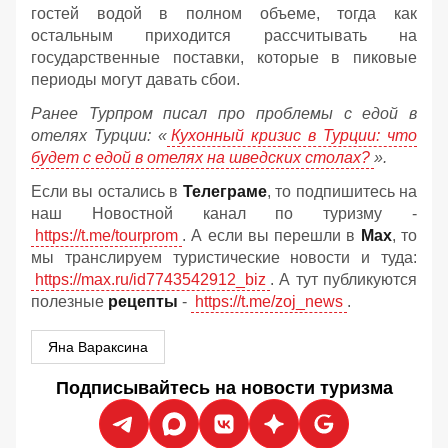
гостей водой в полном объеме, тогда как
остальным приходится рассчитывать на
государственные поставки, которые в пиковые
периоды могут давать сбои.
Ранее Турпром писал про проблемы с едой в
отелях Турции: «
Кухонный кризис в Турции: что
будет с едой в отелях на шведских столах?
».
Если вы остались в
Телеграме
, то подпишитесь на
наш Новостной канал по туризму -
https://t.me/tourprom
. А если вы перешли в
Мах
, то
мы транслируем туристические новости и туда:
https://max.ru/id7743542912_biz
. А тут публикуются
полезные
рецепты
-
https://t.me/zoj_news
.
Яна Вараксина
Подписывайтесь на новости туризма