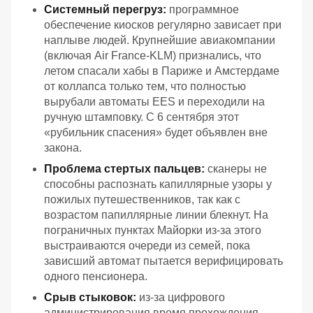
Системный перегруз:
программное
обеспечение киосков регулярно зависает при
наплыве людей. Крупнейшие авиакомпании
(включая Air France-KLM) признались, что
летом спасали хабы в Париже и Амстердаме
от коллапса только тем, что полностью
вырубали автоматы EES и переходили на
ручную штамповку. С 6 сентября этот
«рубильник спасения» будет объявлен вне
закона.
Проблема стертых пальцев:
сканеры не
способны распознать капиллярные узоры у
пожилых путешественников, так как с
возрастом папиллярные линии блекнут. На
пограничных пунктах Майорки из-за этого
выстраиваются очереди из семей, пока
зависший автомат пытается верифицировать
одного пенсионера.
Срыв стыковок:
из-за цифрового
администрирования время прохождения