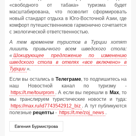
«свободного от табака» туризма будет
масштабирована, что позволит сформировать
новый стандарт отдыха в Юго-Восточной Азии, где
комфорт путешественников гармонично сочетается
с экологической ответственностью.
А тем временем туристов в Турции хотят
лишить привычного всем шведского стола:
«
Шокирующее предложение по изменению
шведского стола в отелях «все включено» в
Турции
».
Если вы остались в
Телеграме
, то подпишитесь на
наш Новостной канал по туризму -
https://t.me/tourprom
. А если вы перешли в
Мах
, то
мы транслируем туристические новости и туда:
https://max.ru/id7743542912_biz
. А тут публикуются
полезные
рецепты
-
https://t.me/zoj_news
.
Евгения Бурмистрова