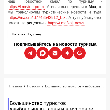
наш Новостной канал по туризму -
https://t.me/tourprom
. А если вы перешли в
Мах
, то
мы транслируем туристические новости и туда:
https://max.ru/id7743542912_biz
. А тут публикуются
полезные
рецепты
-
https://t.me/zoj_news
.
Наталья Жадовец
Подписывайтесь на новости туризма
Главная
/
Новости
/
Большинство туристов «выбрасывают деньги в мусорное ведро» перед отпуском
Большинство туристов
«выбрасывают деньги в мусорное