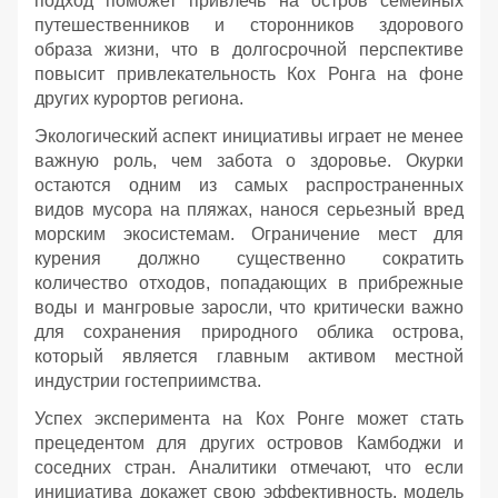
подход поможет привлечь на остров семейных
путешественников и сторонников здорового
образа жизни, что в долгосрочной перспективе
повысит привлекательность Кох Ронга на фоне
других курортов региона.
Экологический аспект инициативы играет не менее
важную роль, чем забота о здоровье. Окурки
остаются одним из самых распространенных
видов мусора на пляжах, нанося серьезный вред
морским экосистемам. Ограничение мест для
курения должно существенно сократить
количество отходов, попадающих в прибрежные
воды и мангровые заросли, что критически важно
для сохранения природного облика острова,
который является главным активом местной
индустрии гостеприимства.
Успех эксперимента на Кох Ронге может стать
прецедентом для других островов Камбоджи и
соседних стран. Аналитики отмечают, что если
инициатива докажет свою эффективность, модель