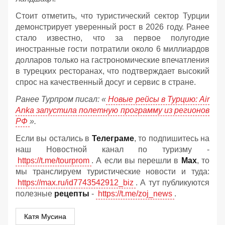
Стоит отметить, что туристический сектор Турции
демонстрирует уверенный рост в 2026 году. Ранее
стало известно, что за первое полугодие
иностранные гости потратили около 6 миллиардов
долларов только на гастрономические впечатления
в турецких ресторанах, что подтверждает высокий
спрос на качественный досуг и сервис в стране.
Ранее Турпром писал: «
Новые рейсы в Турцию: Air
Anka запустила полетную программу из регионов
РФ
».
Если вы остались в
Телеграме
, то подпишитесь на
наш Новостной канал по туризму -
https://t.me/tourprom
. А если вы перешли в
Мах
, то
мы транслируем туристические новости и туда:
https://max.ru/id7743542912_biz
. А тут публикуются
полезные
рецепты
-
https://t.me/zoj_news
.
Катя Мусина