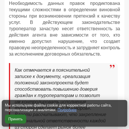
Необходимость данных правок продиктована
текущими сложностями в определении виновной
стороны при возникновении претензий к качеству
услуг. В действующем законодательстве
туроператор зачастую несет ответственность за
действия агента вне зависимости от того, кто
именно допустил нарушение, что создает
правовую неопределенность и затрудняет контроль
за исполнением договорных обязательств.
Как отмечается в пояснительной
записке к документу, «реализация
положений законопроекта будет
способствовать повышению доверия
граждан к туроператорам и позволит
им контролировать исполнение
Мы используем файлы cookie для корректной работы сайта,
турагентами условий договоров».
персонализации и аналитики.
Подробнее
Власти рассчитывают, что закрепление
Принять
персональной ответственности каждой
из сторон сделает рынок более