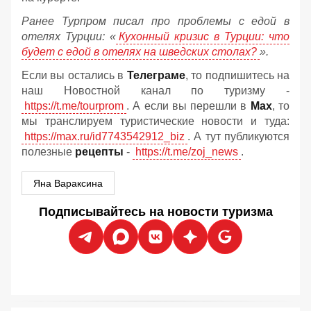
Ранее Турпром писал про проблемы с едой в
отелях Турции: «
Кухонный кризис в Турции: что
будет с едой в отелях на шведских столах?
».
Если вы остались в
Телеграме
, то подпишитесь на
наш Новостной канал по туризму -
https://t.me/tourprom
. А если вы перешли в
Мах
, то
мы транслируем туристические новости и туда:
https://max.ru/id7743542912_biz
. А тут публикуются
полезные
рецепты
-
https://t.me/zoj_news
.
Яна Вараксина
Подписывайтесь на новости туризма