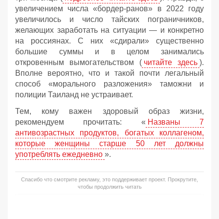
увеличением числа «бордер-ранов» в 2022 году
увеличилось и число тайских пограничников,
желающих заработать на ситуации — и конкретно
на россиянах. С них «сдирали» существенно
большие суммы и в целом занимались
откровенным вымогательством (
читайте здесь
).
Вполне вероятно, что и такой почти легальный
способ «морального разложения» таможни и
полиции Таиланд не устраивает.
Тем, кому важен здоровый образ жизни,
рекомендуем прочитать: «
Названы 7
антивозрастных продуктов, богатых коллагеном,
которые женщины старше 50 лет должны
употреблять ежедневно
».
Спасибо что смотрите рекламу, это поддерживает проект. Прокрутите,
чтобы продолжить читать