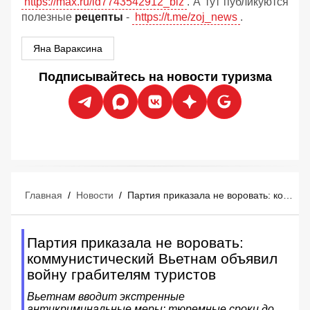
https://max.ru/id7743542912_biz
. А тут публикуются
полезные
рецепты
-
https://t.me/zoj_news
.
Яна Вараксина
Подписывайтесь на новости туризма
Главная
/
Новости
/
Партия приказала не воровать: коммунистический Вьетнам объявил войну грабителям туристов
Партия приказала не воровать:
коммунистический Вьетнам объявил
войну грабителям туристов
Вьетнам вводит экстренные
антикриминальные меры: тюремные сроки до