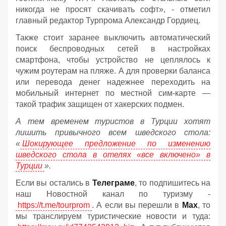
никогда не просят скачивать софт», - отметил
главный редактор Турпрома Александр Гордиец.
Также стоит заранее выключить автоматический
поиск беспроводных сетей в настройках
смартфона, чтобы устройство не цеплялось к
чужим роутерам на пляже. А для проверки баланса
или перевода денег надежнее переходить на
мобильный интернет по местной сим-карте —
такой трафик защищен от хакерских подмен.
А тем временем туристов в Турции хотят
лишить привычного всем шведского стола:
«
Шокирующее предложение по изменению
шведского стола в отелях «все включено» в
Турции
».
Если вы остались в
Телеграме
, то подпишитесь на
наш Новостной канал по туризму -
https://t.me/tourprom
. А если вы перешли в
Мах
, то
мы транслируем туристические новости и туда: