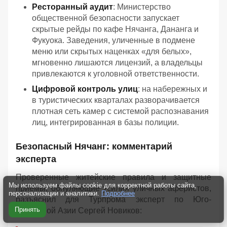
Ресторанный аудит
: Министерство
общественной безопасности запускает
скрытые рейды по кафе Нячанга, Дананга и
Фукуока. Заведения, уличенные в подмене
меню или скрытых наценках «для белых»,
мгновенно лишаются лицензий, а владельцы
привлекаются к уголовной ответственности.
Цифровой контроль улиц
: на набережных и
в туристических кварталах разворачивается
плотная сеть камер с системой распознавания
лиц, интегрированная в базы полиции.
Безопасный Нячанг: комментарий
эксперта
Проверенные житейские правила и защитные
Мы используем файлы cookie для корректной работы сайта,
приёмы, обнуляющие усилия уличных аферистов,
персонализации и аналитики.
Подробнее
разъяснил для Турпрома эксперт по Юго-
Принять
Восточной Азии Сергей Новиков: