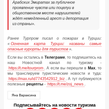
Арабских Эмиратах за публичное
проявление чувств или поцелуи в
общественном месте нарушителей
ждёт немедленный арест и депортация
из страны».
Ранее Турпром писал о пожарах в Турции:
«
Огненная карта Турции: названы самые
опасные курорты для туристов
».
Если вы остались в
Телеграме
, то подпишитесь на
наш Новостной канал по туризму -
https://t.me/tourprom
. А если вы перешли в
Мах
, то
мы транслируем туристические новости и туда:
https://max.ru/id7743542912_biz
. А тут публикуются
полезные
рецепты
-
https://t.me/zoj_news
.
Яна Вараксина
Подписывайтесь на новости туризма