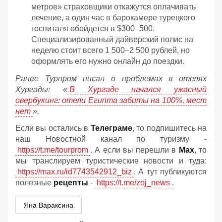
метров» страховщики откажутся оплачивать
лечение, а один час в барокамере турецкого
госпиталя обойдется в $300–500.
Специализированный дайверский полис на
неделю стоит всего 1 500–2 500 рублей, но
оформлять его нужно онлайн до поездки.
Ранее Турпром писал о проблемах в отелях
Хургады: «
В Хургаде начался ужасный
овербукинг: отели Египта забиты на 100%, мест
нет
».
Если вы остались в
Телеграме
, то подпишитесь на
наш Новостной канал по туризму -
https://t.me/tourprom
. А если вы перешли в
Мах
, то
мы транслируем туристические новости и туда:
https://max.ru/id7743542912_biz
. А тут публикуются
полезные
рецепты
-
https://t.me/zoj_news
.
Яна Вараксина