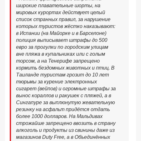
широкие плавательные шорты, на
мировых курортах действует целый
список странных правил, за нарушение
которых туристов жёстко наказывают:
в Испании (на Майорке и в Барселоне)
полиция выписывает штрафы до 500
евро за прогулки по городским улицам
вне пляжа в купальниках или с голым
торсом, а на Тенерифе запрещено
кормить бездомных животных и птиц. В
Таиланде туристам грозит до 10 лет
тюрьмы за курение электронных
сигарет (вейпов) и огромные штрафы за
вынос кораллов и ракушек с пляжей, а в
Сингапуре за выплюнутую жевательную
резинку на асфальт придётся отдать
более 1000 долларов. На Мальдивах
строжайше запрещено ввозить в страну
алкоголь и продукты из свинины даже из
магазинов Duty Free, а в Объединённых