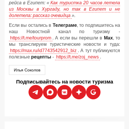
рейса в Египет:
«
Как туристка 20 часов летела
из Москвы в Хургаду, но так в Египет и не
долетела: рассказ очевидца
»
.
Если вы остались в
Телеграме
, то подпишитесь на
наш Новостной канал по туризму -
https://t.me/tourprom
. А если вы перешли в
Мах
, то
мы транслируем туристические новости и туда:
https://max.ru/id7743542912_biz
. А тут публикуются
полезные
рецепты
-
https://t.me/zoj_news
.
Илья Соколов
Подписывайтесь на новости туризма