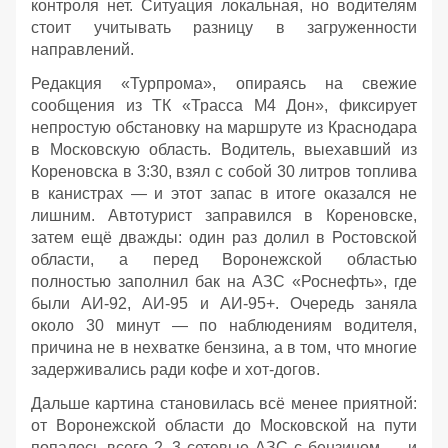
контроля нет. Ситуация локальная, но водителям
стоит учитывать разницу в загруженности
направлений.
Редакция «Турпрома», опираясь на свежие
сообщения из ТК «Трасса М4 Дон», фиксирует
непростую обстановку на маршруте из Краснодара
в Московскую область. Водитель, выехавший из
Кореновска в 3:30, взял с собой 30 литров топлива
в канистрах — и этот запас в итоге оказался не
лишним. Автотурист заправился в Кореновске,
затем ещё дважды: один раз долил в Ростовской
области, а перед Воронежской областью
полностью заполнил бак на АЗС «Роснефть», где
были АИ‑92, АИ‑95 и АИ‑95+. Очередь заняла
около 30 минут — по наблюдениям водителя,
причина не в нехватке бензина, а в том, что многие
задерживались ради кофе и хот‑догов.
Дальше картина становилась всё менее приятной:
от Воронежской области до Московской на пути
попалось всего 2–3 сетевые АЗС с бензином — и