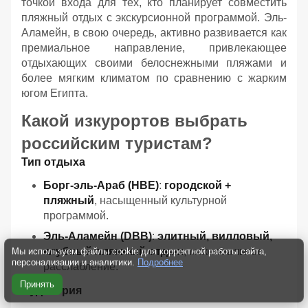
точкой входа для тех, кто планирует совместить
пляжный отдых с экскурсионной программой. Эль-
Аламейн, в свою очередь, активно развивается как
премиальное направление, привлекающее
отдыхающих своими белоснежными пляжами и
более мягким климатом по сравнению с жарким
югом Египта.
Какой изкурортов выбрать
российским туристам?
Тип отдыха
Борг-эль-Араб (HBE)
:
городской +
пляжный
, насыщенный культурной
программой.
Эль-Аламейн (DBB)
:
элитный, вилловый,
клубный пляжный отдых
, максимальное
Мы используем файлы cookie для корректной работы сайта,
персонализации и аналитики.
Подробнее
расслабление.
Принять
Аудитория