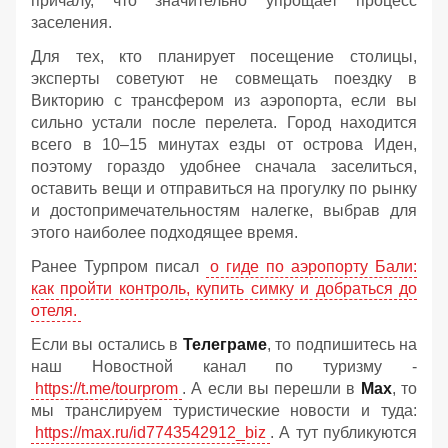
причалу, что значительно упрощает процесс
заселения.
Для тех, кто планирует посещение столицы,
эксперты советуют не совмещать поездку в
Викторию с трансфером из аэропорта, если вы
сильно устали после перелета. Город находится
всего в 10–15 минутах езды от острова Иден,
поэтому гораздо удобнее сначала заселиться,
оставить вещи и отправиться на прогулку по рынку
и достопримечательностям налегке, выбрав для
этого наиболее подходящее время.
Ранее Турпром писал
о гиде по аэропорту Бали:
как пройти контроль, купить симку и добраться до
отеля.
Если вы остались в
Телеграме
, то подпишитесь на
наш Новостной канал по туризму -
https://t.me/tourprom
. А если вы перешли в
Мах
, то
мы транслируем туристические новости и туда:
https://max.ru/id7743542912_biz
. А тут публикуются