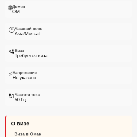
Домен
🌐
OM
Часовой пояс
🕐
Asia/Muscat
Виза
🛂
Требуется виза
Напряжение
⚡
Не указано
Частота тока
🔌
50 Гц
О визе
Виза в Оман