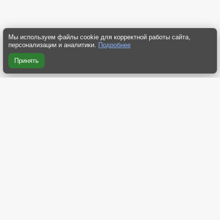
Мы используем файлы cookie для корректной работы сайта,
персонализации и аналитики.
Подробнее
Принять
RSS 2.0
RSS компактная
RSS Yandex
RSS Dzen
Atom 2.0
О нас