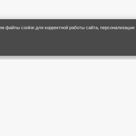
м файлы cookie для корректной работы сайта, персонализации 
О нас
Контакты
Реклама на сайте
Отзывы рекламодателей
Виджеты