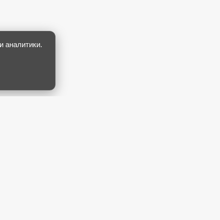
и аналитики.
Новости туризма
Энциклопедия стран
Политика конфиденциальности
Политика Cookie
Редакционная политика