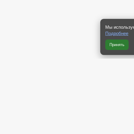
Мы используе
Подробнее
Принять
RSS 2.0
RSS компактная
RSS Yandex
RSS Dzen
Atom 2.0