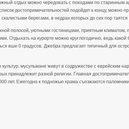
яжный отдых можно чередовать с походами по старинным а
список достопримечательностей подойдет к концу, можно пр
калистыми берегами, в недрах которых до сих пор таятся
жной полосой, уютными гостиницами, приятным климатом, п
и. Отдыхать на курорте можно круглогодично, ведь какой б
ься вше 0 градусов. Джебра предлагает типичный для остр
 культур: мусульмане живут в содружестве с еврейским нар
орых принадлежит разной религии. Главная достопримечате
000 лет. Ежегодно к подножью храма съезжаются паломники