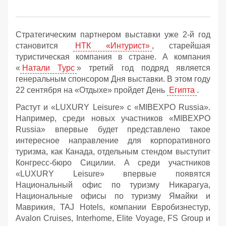
Стратегическим партнером выставки уже 2-й год
становится
НТК «Интурист»
, старейшая
туристическая компания в стране. А компания
«
Натали Турс
» третий год подряд является
генеральным спонсором Дня выставки. В этом году
22 сентября на «Отдыхе» пройдет День
Египта
.
Растут и «LUXURY Leisure» с «MIBEXPO Russia».
Например, среди новых участников «MIBEXPO
Russia» впервые будет представлено такое
интересное направление для корпоративного
туризма, как Канада, отдельным стендом выступит
Конгресс-бюро Сицилии. А среди участников
«LUXURY Leisure» впервые появятся
Национальный офис по туризму Никарагуа,
Национальные офисы по туризму Ямайки и
Маврикия, TAJ Hotels, компании Евробизнестур,
Avalon Cruises, Interhome, Elite Voyage, FS Group и