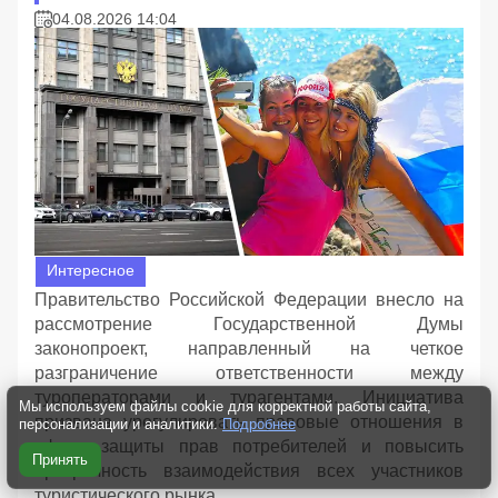
04.08.2026 14:04
Интересное
Правительство Российской Федерации внесло на
рассмотрение Государственной Думы
законопроект, направленный на четкое
разграничение ответственности между
туроператорами и турагентами. Инициатива
Мы используем файлы cookie для корректной работы сайта,
призвана урегулировать правовые отношения в
персонализации и аналитики.
Подробнее
сфере защиты прав потребителей и повысить
Принять
прозрачность взаимодействия всех участников
туристического рынка.