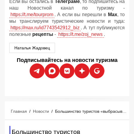
Если вы остались в
Телеграме
, то подпишитесь на
наш Новостной канал по туризму -
https://t.me/tourprom
. А если вы перешли в
Мах
, то
мы транслируем туристические новости и туда:
https://max.ru/id7743542912_biz
. А тут публикуются
полезные
рецепты
-
https://t.me/zoj_news
.
Наталья Жадовец
Подписывайтесь на новости туризма
Главная
/
Новости
/
Большинство туристов «выбрасывают деньги в мусорное ведро» перед отпуском
Большинство туристов