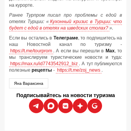
на курорте.
Ранее Турпром писал про проблемы с едой в
отелях Турции: «
Кухонный кризис в Турции: что
будет с едой в отелях на шведских столах?
».
Если вы остались в
Телеграме
, то подпишитесь на
наш Новостной канал по туризму -
https://t.me/tourprom
. А если вы перешли в
Мах
, то
мы транслируем туристические новости и туда:
https://max.ru/id7743542912_biz
. А тут публикуются
полезные
рецепты
-
https://t.me/zoj_news
.
Яна Вараксина
Подписывайтесь на новости туризма