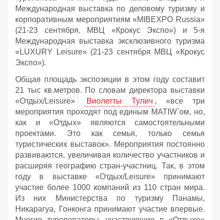
Международная выставка по деловому туризму и
корпоративным мероприятиям «MIBEXPO Russia»
(21-23 сентября, МВЦ «Крокус Экспо») и 5-я
Международная выставка эксклюзивного туризма
«LUXURY Leisure» (21-23 сентября МВЦ «Крокус
Экспо»).
Общая площадь экспозиции в этом году составит
21 тыс кв.метров. По словам директора выставки
«Отдых/Leisure»
Виолетты Тулич
, «все три
мероприятия проходят под единым MATIW`ом, но,
как и «Отдых» являются самостоятельными
проектами. Это как семья, только семья
туристических выставок». Мероприятия постоянно
развиваются, увеличивая количество участников и
расширяя географию стран-участниц. Так, в этом
году в выставке «Отдых/Leisure» принимают
участие более 1000 компаний из 110 стран мира.
Из них Министерства по туризму Панамы,
Никарагуа, Гонконга принимают участие впервые.
Многие туроператоры, участвующие в «Отдыхе»