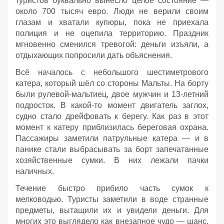
туристов буквально вынесло целое состояние —
около 700 тысяч евро. Люди не верили своим
глазам и хватали купюры, пока не приехала
полиция и не оцепила территорию. Праздник
мгновенно сменился тревогой: деньги изъяли, а
отдыхающих попросили дать объяснения.
Всё началось с небольшого шестиметрового
катера, который шёл со стороны Мальты. На борту
были рулевой‑мальтиец, двое мужчин и 13‑летний
подросток. В какой‑то момент двигатель заглох,
судно стало дрейфовать к берегу. Как раз в этот
момент к катеру приблизилась береговая охрана.
Пассажиры заметили патрульные катера — и в
панике стали выбрасывать за борт запечатанные
хозяйственные сумки. В них лежали пачки
наличных.
Течение быстро прибило часть сумок к
мелководью. Туристы заметили в воде странные
предметы, вытащили их и увидели деньги. Для
многих это выглядело как внезапное чудо — шанс,