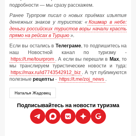
подробности — мы сразу расскажем.
Ранее Турпром писал о новых приёмах изъятия
денежных знаков у туристов:
«
Кошмар в небе:
деньги российских туристов воры начали красть
прямо на рейсах в Турцию
».
Если вы остались в
Телеграме
, то подпишитесь на
наш Новостной канал по туризму -
https://t.me/tourprom
. А если вы перешли в
Мах
, то
мы транслируем туристические новости и туда:
https://max.ru/id7743542912_biz
. А тут публикуются
полезные
рецепты
-
https://t.me/zoj_news
.
Наталья Жадовец
Подписывайтесь на новости туризма