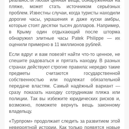
реальности любая ценная вещь, обнаруженная на
пляже, может стать источником серьёзных
проблем. Известны случаи, когда туристы находили
дорогие часы, украшения и даже куски амбры,
которые стоят десятки тысяч долларов. Например,
в Крыму один отдыхающий после шторма
обнаружил элитные часы Patek Philippe — их
оценили примерно в 11 миллионов рублей.
Если вдруг и вам повезёт найти что‑то ценное, не
спешите радоваться и прятать находку. В разных
странах действуют строгие правила: нередко такие
предметы считаются государственной
собственностью или подлежат обязательной
передаче властям. Самый надёжный вариант —
сразу показать находку сотрудникам пляжа или
полиции. Так вы избежите юридических рисков и,
возможно, поможете вернуть вещь законному
владельцу.
«Турпром» продолжает следить за развитием этой
невероятной истории. Как только появятся новые