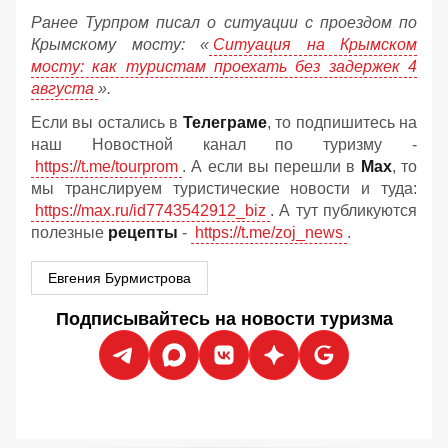
Ранее Турпром писал о ситуации с проездом по
Крымскому мосту:
«
Ситуация на Крымском
мосту: как туристам проехать без задержек 4
августа
».
Если вы остались в
Телеграме
, то подпишитесь на
наш Новостной канал по туризму -
https://t.me/tourprom
. А если вы перешли в
Мах
, то
мы транслируем туристические новости и туда:
https://max.ru/id7743542912_biz
. А тут публикуются
полезные
рецепты
-
https://t.me/zoj_news
.
Евгения Бурмистрова
Подписывайтесь на новости туризма