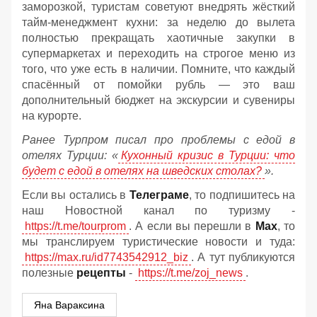
заморозкой, туристам советуют внедрять жёсткий
тайм-менеджмент кухни: за неделю до вылета
полностью прекращать хаотичные закупки в
супермаркетах и переходить на строгое меню из
того, что уже есть в наличии. Помните, что каждый
спасённый от помойки рубль — это ваш
дополнительный бюджет на экскурсии и сувениры
на курорте.
Ранее Турпром писал про проблемы с едой в
отелях Турции: «
Кухонный кризис в Турции: что
будет с едой в отелях на шведских столах?
».
Если вы остались в
Телеграме
, то подпишитесь на
наш Новостной канал по туризму -
https://t.me/tourprom
. А если вы перешли в
Мах
, то
мы транслируем туристические новости и туда:
https://max.ru/id7743542912_biz
. А тут публикуются
полезные
рецепты
-
https://t.me/zoj_news
.
Яна Вараксина