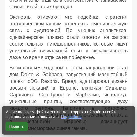
стилистикой своих брендов.
Эксперты отмечают, что подобная стратегия
позволяет компаниям укреплять эмоциональную
связь с аудиторией. По мнению аналитиков,
«дизайнерские пляжи» стали ответом на запрос
состоятельных путешественников, которые ищут
уникальный визуальный опыт и эксклюзивность
даже во время отдыха на побережье.
Безусловным лидером в этом направлении стал
дом Dolce & Gabbana, запустивший масштабный
проект «DG Resort». Бренд адаптировал дизайн
восьми локаций в Европе, включая Сицилию,
Сардинию, Сен-Тропе и Марбелью, используя
уникальные принты, соответствующие духу
каждого региона. Например, в Портофино
Мы используем файлы cookie для корректной работы сайта,
пространство оформлено в бело-зеленых тонах, а
персонализации и аналитики.
Подробнее
в испанской Марбелье доминирует
Принять
средиземноморская синяя гамма.