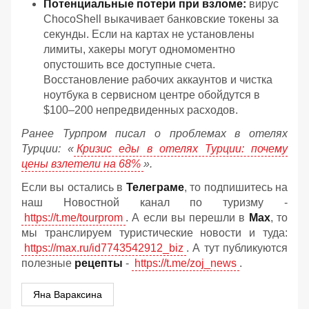
Потенциальные потери при взломе:
вирус
ChocoShell выкачивает банковские токены за
секунды. Если на картах не установлены
лимиты, хакеры могут одномоментно
опустошить все доступные счета.
Восстановление рабочих аккаунтов и чистка
ноутбука в сервисном центре обойдутся в
$100–200 непредвиденных расходов.
Ранее Турпром писал о проблемах в отелях
Турции: «
Кризис еды в отелях Турции: почему
цены взлетели на 68%
».
Если вы остались в
Телеграме
, то подпишитесь на
наш Новостной канал по туризму -
https://t.me/tourprom
. А если вы перешли в
Мах
, то
мы транслируем туристические новости и туда:
https://max.ru/id7743542912_biz
. А тут публикуются
полезные
рецепты
-
https://t.me/zoj_news
.
Яна Вараксина