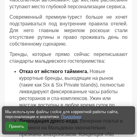
уступают место глубокой персонализации сервиса.
Современный премиум-турист больше не хочет
подстраиваться под внутренние правила отелей.
Для него главным мерилом роскоши стали
отсутствие рутины и право проживать день по
собственному сценарию.
Тренды, которые прямо сейчас переписывают
стандарты мальдивского гостеприимства:
Отказ от жёсткого тайминга.
Новые
курортные бренды, выходящие на рынок
(такие как Six & Six Private Islands), полностью
ликвидируют фиксированные часы работы
ресторанов и спа-комплексов. Ужин или
массаж доступны в любое время суток по
первому желанию гостя.
Мы используем файлы cookie для корректной работы сайта,
персонализации и аналитики.
Подробнее
Ликвидация дресс-кода.
Вечерние платья и
Принять
смокинги на Мальдивах окончательно
признаны анахронизмом. Концепция «No