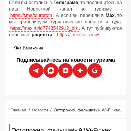
Если вы остались в
Телеграме
, то подпишитесь на
наш Новостной канал по туризму -
https://t.me/tourprom
. А если вы перешли в
Мах
, то
мы транслируем туристические новости и туда:
https://max.ru/id7743542912_biz
. А тут публикуются
полезные
рецепты
-
https://t.me/zoj_news
.
Яна Вараксина
Подписывайтесь на новости туризма
Главная
/
Новости
/
Осторожно, фальшивый Wi-Fi: как хакеры воруют деньги у туристов прямо в отелях
Осторожно, фальшивый Wi-Fi: как