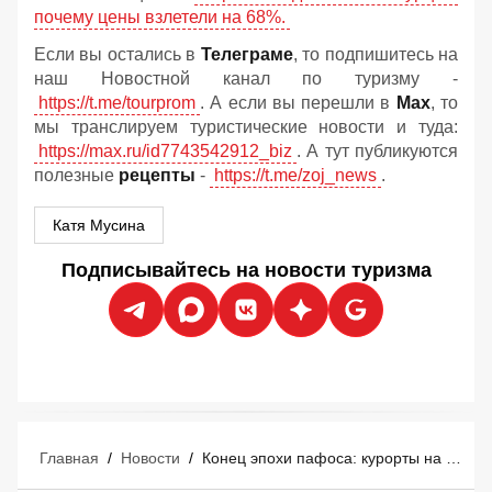
почему цены взлетели на 68%.
Если вы остались в
Телеграме
, то подпишитесь на
наш Новостной канал по туризму -
https://t.me/tourprom
. А если вы перешли в
Мах
, то
мы транслируем туристические новости и туда:
https://max.ru/id7743542912_biz
. А тут публикуются
полезные
рецепты
-
https://t.me/zoj_news
.
Катя Мусина
Подписывайтесь на новости туризма
Главная
/
Новости
/
Конец эпохи пафоса: курорты на Мальдивах массово отменяют роскошь