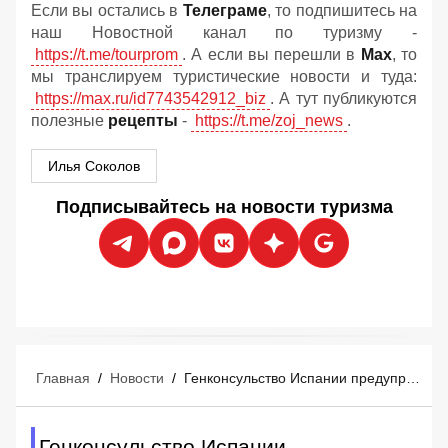
Если вы остались в
Телеграме
, то подпишитесь на
наш Новостной канал по туризму -
https://t.me/tourprom
. А если вы перешли в
Мах
, то
мы транслируем туристические новости и туда:
https://max.ru/id7743542912_biz
. А тут публикуются
полезные
рецепты
-
https://t.me/zoj_news
.
Илья Соколов
Подписывайтесь на новости туризма
Главная
/
Новости
/
Генконсульство Испании предупредило российских туристов об увеличении сроков выдачи виз до 45 дней
Генконсульство Испании