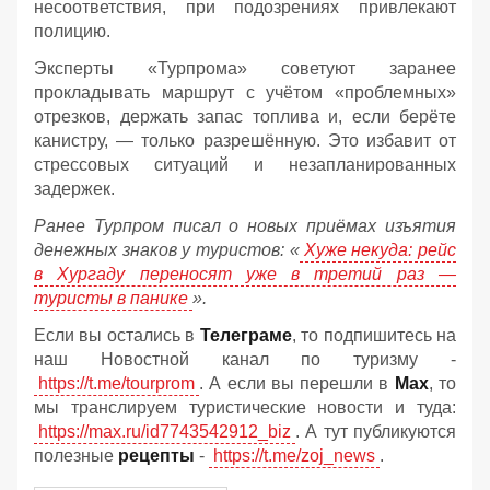
несоответствия, при подозрениях привлекают
полицию.
Эксперты «Турпрома» советуют заранее
прокладывать маршрут с учётом «проблемных»
отрезков, держать запас топлива и, если берёте
канистру, — только разрешённую. Это избавит от
стрессовых ситуаций и незапланированных
задержек.
Ранее Турпром писал о новых приёмах изъятия
денежных знаков у туристов:
«
Хуже некуда: рейс
в Хургаду переносят уже в третий раз —
туристы в панике
».
Если вы остались в
Телеграме
, то подпишитесь на
наш Новостной канал по туризму -
https://t.me/tourprom
. А если вы перешли в
Мах
, то
мы транслируем туристические новости и туда:
https://max.ru/id7743542912_biz
. А тут публикуются
полезные
рецепты
-
https://t.me/zoj_news
.