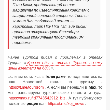
Пхан Кхам, предлагающий пешие
маршруты по известняковым хребтам с
защищенной северной стороны. Третья
замена для любителей пещер —
карстовый парк Пху Пха Тэп, где риски
провалов отсутствуют благодаря
твердым гранитным подстилающим
породам».
Ранее Турпром писал о проблемах в отелях
Турции: «
Кризис еды в отелях Турции: почему
цены взлетели на 68%
».
Если вы остались в
Телеграме
, то подпишитесь на
наш Новостной канал по туризму -
https://t.me/tourprom
. А если вы перешли в
Мах
, то
мы транслируем туристические новости и туда:
https://max.ru/id7743542912_biz
. А тут публикуются
полезные
рецепты
-
https://t.me/zoj_news
.