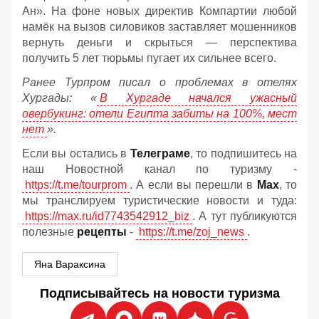
Ан». На фоне новых директив Компартии любой
намёк на вызов силовиков заставляет мошенников
вернуть деньги и скрыться — перспектива
получить 5 лет тюрьмы пугает их сильнее всего.
Ранее Турпром писал о проблемах в отелях
Хургады: «
В Хургаде начался ужасный
овербукинг: отели Египта забиты на 100%, мест
нет
».
Если вы остались в
Телеграме
, то подпишитесь на
наш Новостной канал по туризму -
https://t.me/tourprom
. А если вы перешли в
Мах
, то
мы транслируем туристические новости и туда:
https://max.ru/id7743542912_biz
. А тут публикуются
полезные
рецепты
-
https://t.me/zoj_news
.
Яна Вараксина
Подписывайтесь на новости туризма