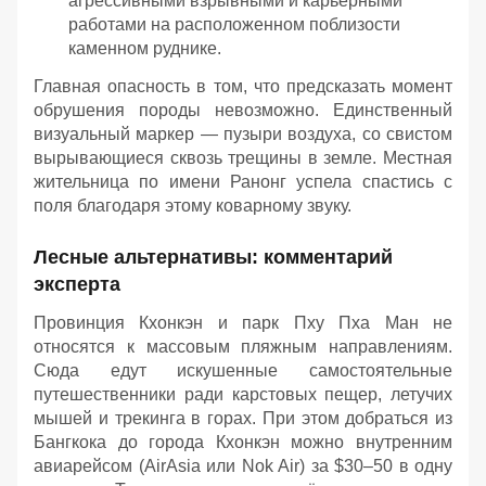
агрессивными взрывными и карьерными
работами на расположенном поблизости
каменном руднике.
Главная опасность в том, что предсказать момент
обрушения породы невозможно. Единственный
визуальный маркер — пузыри воздуха, со свистом
вырывающиеся сквозь трещины в земле. Местная
жительница по имени Ранонг успела спастись с
поля благодаря этому коварному звуку.
Лесные альтернативы: комментарий
эксперта
Провинция Кхонкэн и парк Пху Пха Ман не
относятся к массовым пляжным направлениям.
Сюда едут искушенные самостоятельные
путешественники ради карстовых пещер, летучих
мышей и трекинга в горах. При этом добраться из
Бангкока до города Кхонкэн можно внутренним
авиарейсом (AirAsia или Nok Air) за $30–50 в одну