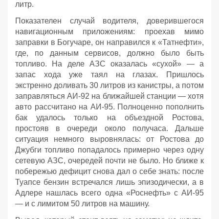
литр.
Показателен случай водителя, доверившегося
навигационным приложениям: проехав мимо
заправки в Богучаре, он направился к «Татнефти»,
где, по данным сервисов, должно было быть
топливо. На деле АЗС оказалась «сухой» — а
запас хода уже таял на глазах. Пришлось
экстренно доливать 30 литров из канистры, а потом
заправляться АИ‑92 на ближайшей станции — хотя
авто рассчитано на АИ‑95. Полноценно пополнить
бак удалось только на объездной Ростова,
простояв в очереди около получаса. Дальше
ситуация немного выровнялась: от Ростова до
Джубги топливо попадалось примерно через одну
сетевую АЗС, очередей почти не было. Но ближе к
побережью дефицит снова дал о себе знать: после
Туапсе бензин встречался лишь эпизодически, а в
Адлере нашлась всего одна «Роснефть» с АИ‑95
— и с лимитом 50 литров на машину.