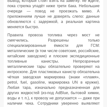
Вывод, который стоит взять на заметку: не ждите,
пока стрелка упадёт ниже трети бака. Небольшие
очереди — повод не проезжать мимо. А
приложениям лучше не доверять слепо: данные
обновляются с задержкой, а реальная картина
меняется быстро.
Правила провоза топлива через мост не
смягчились. Разрешены только
специализированные ёмкости для ГСМ:
металлические (в том числе советские, российские,
китайские заводские) и плоские экспедиционные
топливные канистры. Непрозрачные
металлические тары обязательно проверяют на
интроскопе. Для пластиковых канистр обязательна
чёткая заводская маркировка (знаки «пламя»,
petrol, fuel, gasoline, маркировка UN в кружке).
Любая тара, изначально предназначенная для
других жидкостей (из‑под AdBlue, бытовой химии,
воды и т. п.), к провозу не допускается — даже при
наличии чека. Сотрудники уверенно выявляют