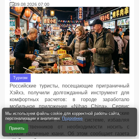
09.08.2026 07:00
Туризм
Российские туристы, посещающие приграничный
Хэйхэ, получили долгожданный инструмент для
комфортных расчетов: в городе заработало
мобильное приложение «Nihao China». Сервис
позволяет привязывать иностранные банковские
Мы используем файлы cookie для корректной работы сайта,
персонализации и аналитики.
Подробнее
карты к китайской платежной системе, избавляя
путешественников от необходимости носить с
Принять
собой наличные юани. Об этом сообщает газета