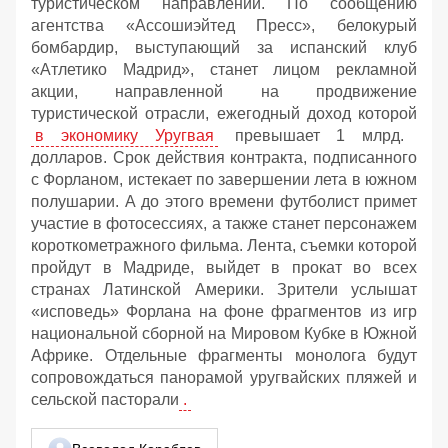
туристическом направлении. По сообщению
агентства «Ассошиэйтед Пресс», белокурый
бомбардир, выступающий за испанский клуб
«Атлетико Мадрид», станет лицом рекламной
акции, направленной на продвижение
туристической отрасли, ежегодный доход которой
в экономику Уругвая
превышает 1 млрд.
долларов. Срок действия контракта, подписанного
с Форланом, истекает по завершении лета в южном
полушарии. А до этого времени футболист примет
участие в фотосессиях, а также станет персонажем
короткометражного фильма. Лента, съемки которой
пройдут в Мадриде, выйдет в прокат во всех
странах Латинской Америки. Зрители услышат
«исповедь» Форлана на фоне фрагментов из игр
национальной сборной на Мировом Кубке в Южной
Африке. Отдельные фрагменты монолога будут
сопровождаться панорамой уругвайских пляжей и
сельской пасторали
.