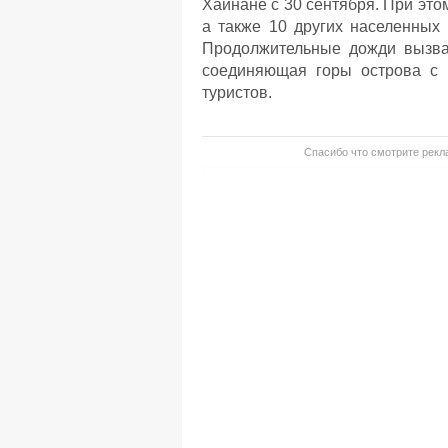
Хайнане с 30 сентября. При это
а также 10 других населенных
Продолжительные дожди вызвал
соединяющая горы острова с 
туристов.
Спасибо что смотрите рекла