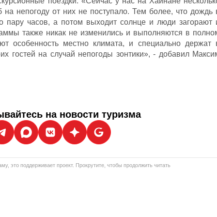
скурсионные поездки. «Сейчас у нас на Хайнане нескольк
б на непогоду от них не поступало. Тем более, что дождь 
о пару часов, а потом выходит солнце и люди загорают 
раммы также никак не изменились и выполняются в полно
ают особенность местно климата, и специально держат 
их гостей на случай непогоды зонтики», - добавил Макси
вайтесь на новости туризма
му, это поддерживает проект. Прокрутите, чтобы продолжить читать