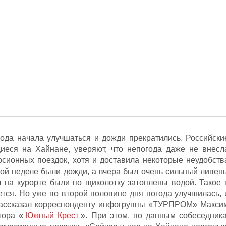
года начала улучшаться и дожди прекратились. Российски
иеся на Хайнане, уверяют, что непогода даже не внесл
рсионных поездок, хотя и доставила некоторые неудобств
той неделе были дожди, а вчера был очень сильный ливень
ы на курорте были по щиколотку затоплены водой. Такое 
ется. Но уже во второй половине дня погода улучшилась, 
 рассказал корреспонденту инфогруппы «ТУРПРОМ» Макси
тора «
Южный Крест
». При этом, по данным собеседника