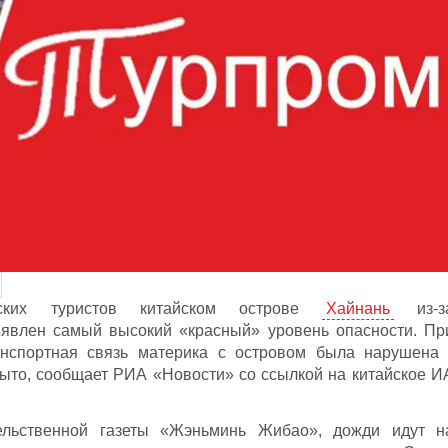
ских туристов китайском острове
Хайнань
из-з
явлен самый высокий «красный» уровень опасности. Пр
анспортная связь материка с островом была нарушена 
ыто, сообщает РИА «Новости» со ссылкой на китайское И
ельственной газеты «Жэньминь Жибао», дожди идут н