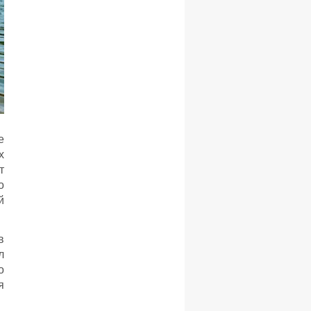
е
х
т
о
й
в
л
о
я