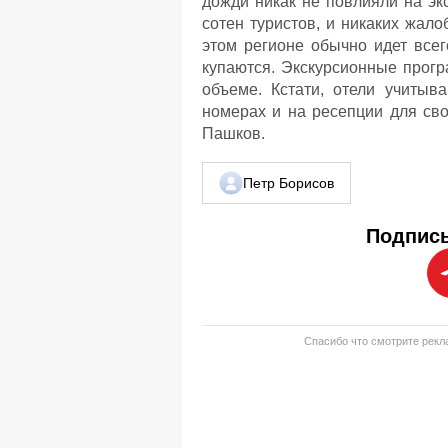
дожди никак не повлияли на эк
сотен туристов, и никаких жало
этом регионе обычно идет всег
купаются. Экскурсионные прог
объеме. Кстати, отели учитыв
номерах и на ресепции для сво
Пашков.
Петр Борисов
Подписы
Спасибо что смотрите рекла