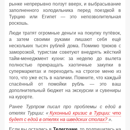
рынке непрерывно ползут вверх, и выбрасывание
заполненного холодильника перед поездкой в
Турцию или Египет — это непозволительная
роскошь.
Люди тратят огромные деньги на покупку путёвок,
а затем своими руками лишают себя ещё
нескольких тысяч рублей дома. Помимо трюков с
заморозкой, туристам советуют внедрять жёсткий
тайм-менеджмент кухни: за неделю до вылета
полностью прекращать хаотичные закупки в
супермаркетах и переходить на строгое меню из
того, что уже есть в наличии. Помните, что каждый
спасённый от помойки рубль — это ваш
дополнительный бюджет на экскурсии и сувениры
на курорте.
Ранее Турпром писал про проблемы с едой в
отелях Турции: «
Кухонный кризис в Турции: что
будет с едой в отелях на шведских столах?
».
Если вы остались в
Телеграме
, то подпишитесь на