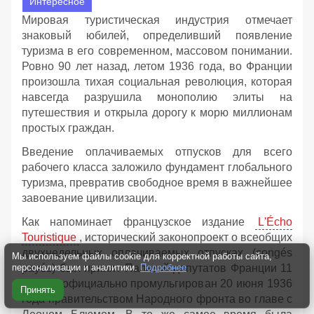
Интересное
Мировая туристическая индустрия отмечает
знаковый юбилей, определивший появление
туризма в его современном, массовом понимании.
Ровно 90 лет назад, летом 1936 года, во Франции
произошла тихая социальная революция, которая
навсегда разрушила монополию элиты на
путешествия и открыла дорогу к морю миллионам
простых граждан.
Введение оплачиваемых отпусков для всего
рабочего класса заложило фундамент глобального
туризма, превратив свободное время в важнейшее
завоевание цивилизации.
Как напоминает французское издание
L'Écho
Touristique
, исторический законопроект о всеобщих
двухнедельных оплачиваемых отпусках (congés
Мы используем файлы cookie для корректной работы сайта,
персонализации и аналитики.
Подробнее
payés) был принят Палатой депутатов Франции 11
июня и официально промульгирован 20 июня 1936
Принять
года правительством Народного фронта во главе с