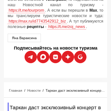
наш Новостной канал по туризму -
https://t.me/tourprom
. А если вы перешли в
Мах
, то
мы транслируем туристические новости и туда:
https://max.ru/id7743542912_biz
. А тут публикуются
полезные
рецепты
-
https://t.me/zoj_news
.
Яна Вараксина
Подписывайтесь на новости туризма
Главная
/
Новости
/
Таркан даст эксклюзивный концерт в Мармарисе 29 августа: российские туристы уже покупают билеты
Таркан даст эксклюзивный концерт в