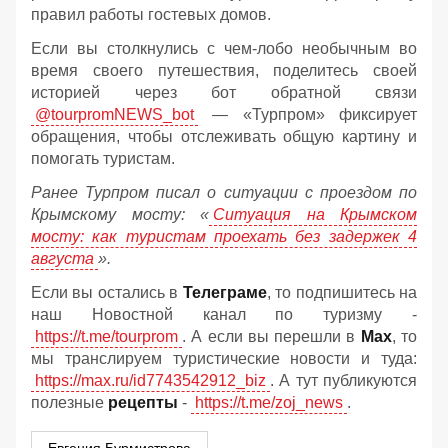
правил работы гостевых домов.
Если вы столкнулись с чем-лобо необычным во
время своего путешествия, поделитесь своей
историей через бот обратной связи
@tourpromNEWS_bot
— «Турпром» фиксирует
обращения, чтобы отслеживать общую картину и
помогать туристам.
Ранее Турпром писал о ситуации с проездом по
Крымскому мосту:
«
Ситуация на Крымском
мосту: как туристам проехать без задержек 4
августа
».
Если вы остались в
Телеграме
, то подпишитесь на
наш Новостной канал по туризму -
https://t.me/tourprom
. А если вы перешли в
Мах
, то
мы транслируем туристические новости и туда:
https://max.ru/id7743542912_biz
. А тут публикуются
полезные
рецепты
-
https://t.me/zoj_news
.
Евгения Бурмистрова