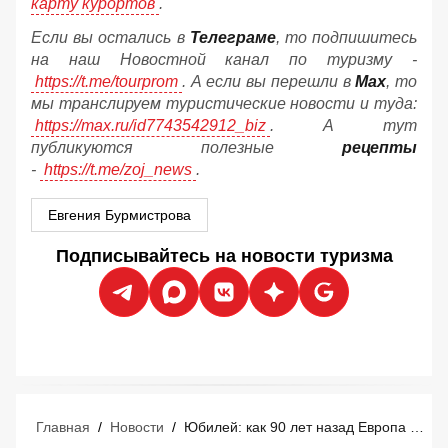
карту курортов
.
Если вы остались в
Телеграме
, то подпишитесь
на наш Новостной канал по туризму -
https://t.me/tourprom
. А если вы перешли в
Мах
, то
мы транслируем туристические новости и туда:
https://max.ru/id7743542912_biz
. А тут
публикуются полезные
рецепты
-
https://t.me/zoj_news
.
Евгения Бурмистрова
Подписывайтесь на новости туризма
Главная
/
Новости
/
Юбилей: как 90 лет назад Европа создала массовый туризм