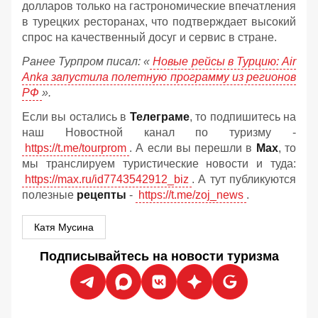
долларов только на гастрономические впечатления
в турецких ресторанах, что подтверждает высокий
спрос на качественный досуг и сервис в стране.
Ранее Турпром писал: «
Новые рейсы в Турцию: Air
Anka запустила полетную программу из регионов
РФ
».
Если вы остались в
Телеграме
, то подпишитесь на
наш Новостной канал по туризму -
https://t.me/tourprom
. А если вы перешли в
Мах
, то
мы транслируем туристические новости и туда:
https://max.ru/id7743542912_biz
. А тут публикуются
полезные
рецепты
-
https://t.me/zoj_news
.
Катя Мусина
Подписывайтесь на новости туризма