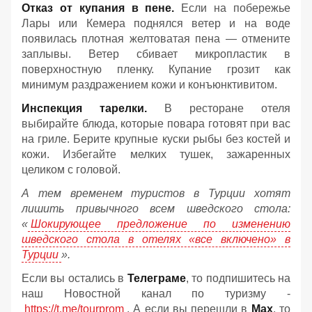
Отказ от купания в пене.
Если на побережье
Лары или Кемера поднялся ветер и на воде
появилась плотная желтоватая пена — отмените
заплывы. Ветер сбивает микропластик в
поверхностную пленку. Купание грозит как
минимум раздражением кожи и конъюнктивитом.
Инспекция тарелки.
В ресторане отеля
выбирайте блюда, которые повара готовят при вас
на гриле. Берите крупные куски рыбы без костей и
кожи. Избегайте мелких тушек, зажаренных
целиком с головой.
А тем временем туристов в Турции хотят
лишить привычного всем шведского стола:
«
Шокирующее предложение по изменению
шведского стола в отелях «все включено» в
Турции
».
Если вы остались в
Телеграме
, то подпишитесь на
наш Новостной канал по туризму -
https://t.me/tourprom
. А если вы перешли в
Мах
, то