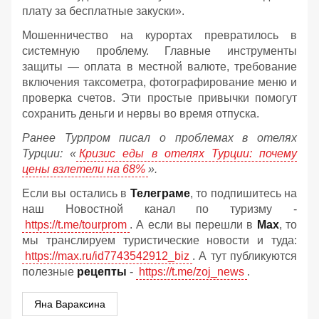
плату за бесплатные закуски».
Мошенничество на курортах превратилось в
системную проблему. Главные инструменты
защиты — оплата в местной валюте, требование
включения таксометра, фотографирование меню и
проверка счетов. Эти простые привычки помогут
сохранить деньги и нервы во время отпуска.
Ранее Турпром писал о проблемах в отелях
Турции: «
Кризис еды в отелях Турции: почему
цены взлетели на 68%
».
Если вы остались в
Телеграме
, то подпишитесь на
наш Новостной канал по туризму -
https://t.me/tourprom
. А если вы перешли в
Мах
, то
мы транслируем туристические новости и туда:
https://max.ru/id7743542912_biz
. А тут публикуются
полезные
рецепты
-
https://t.me/zoj_news
.
Яна Вараксина