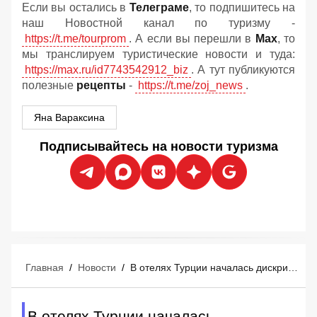
Если вы остались в
Телеграме
, то подпишитесь на
наш Новостной канал по туризму -
https://t.me/tourprom
. А если вы перешли в
Мах
, то
мы транслируем туристические новости и туда:
https://max.ru/id7743542912_biz
. А тут публикуются
полезные
рецепты
-
https://t.me/zoj_news
.
Яна Вараксина
Подписывайтесь на новости туризма
Главная
/
Новости
/
В отелях Турции началась дискриминация туристов по имущественному цензу
В отелях Турции началась