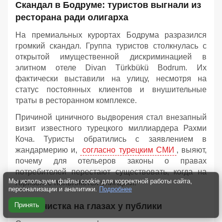
Скандал в Бодруме: туристов выгнали из
ресторана ради олигарха
На премиальных курортах Бодрума разразился
громкий скандал. Группа туристов столкнулась с
открытой имущественной дискриминацией в
элитном отеле Divan Türkbükü Bodrum. Их
фактически выставили на улицу, несмотря на
статус постоянных клиентов и внушительные
траты в ресторанном комплексе.
Причиной циничного выдворения стал внезапный
визит известного турецкого миллиардера Рахми
Коча. Туристы обратились с заявлением в
жандармерию и,
согласно турецким СМИ
, выяют,
почему для отельеров законы о правах
потребителей перестают существовать, когда на
Мы используем файлы cookie для корректной работы сайта,
горизонте появляются олигархи.
персонализации и аналитики.
Подробнее
VIP-зачистка на глазах у публики
Принять