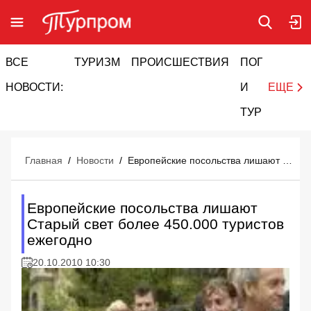
ВСЕ
ТУРИЗМ
ПРОИСШЕСТВИЯ
ПОГОДА
И
НОВОСТИ:
И
ЕЩЕ
ТУРИЗМ
Главная
/
Новости
/
Европейские посольства лишают Старый свет более 450.000 туристов ежегодно
Европейские посольства лишают
Старый свет более 450.000 туристов
ежегодно
20.10.2010 10:30