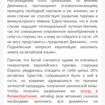
Несоблюдение этого требования, по мнению
Дженкинса, противоречит основополагающему
принципу свободной торговли и уж, конечно, ни в
коем случае не способствует развитию туризма и
межкультурного обмена. Единственное, что в этом
случае ощущает потенциальный путешественник,
так это совершенно откровенное пренебрежение к
себе со стороны тех, к кому он собрался в гости. «Я
не могу представить»,-продолжает Дженкинс,- «что
Поднебесная попросит европейцев заполнить
анкету на китайском языке».
Притом, что Китай считается одним из ключевых
генераторов европейского туризма, старушка
Европа умудрилась отвадить от себя целых 26%
китайских туристов, собравшихся было к ней в
гости, но вовремя одумавшихся по причине
затянутой процедуры получения шенгенской визы.
Чтобы получить разрешение на
въезд в
Великобританию
, китайцу (или китаянке) сначала
необходимо заполнить все документы на