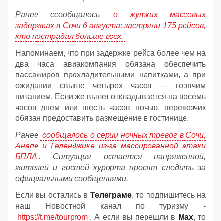
Ранее ссообщалось
о жутких массовых
задержках в Сочи 6 августа: застряли 175 рейсов,
кто пострадал больше всех.
Напоминаем, что при задержке рейса более чем на
два часа авиакомпания обязана обеспечить
пассажиров прохладительными напитками, а при
ожидании свыше четырех часов — горячим
питанием. Если же вылет откладывается на восемь
часов днем или шесть часов ночью, перевозчик
обязан предоставить размещение в гостинице.
Ранее
сообщалось о серии ночных тревог в Сочи,
Анапе и Геленджике из-за массированной атаки
БПЛА
. Ситуация остается напряженной,
жителей и гостей курорта просят следить за
официальными сообщениями.
Если вы остались в
Телеграме
, то подпишитесь на
наш Новостной канал по туризму -
https://t.me/tourprom
. А если вы перешли в
Мах
, то