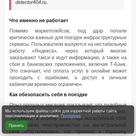
detector404.ru.
Что именно не работает
Помимо маркетплейсов, под удар попали
критически важные для поездок инфраструктурные
сервисы. Пользователи жалуются на нестабильную
работу «Яндекса», через который многие
заказывают такси и ищут информацию, а также на
сбои в банковских приложениях, включая Т-Банк.
Это означает, что оплата услуг в онлайне может
проходить с ошибками, а доступ к личным
кабинетам временно ограничен.
Как обезопасить себя в поездке
Опыт прошлых месяцев показывает, что подобные
Мы используем файлы cookie для корректной работы сайта,
инциденты в Рунете случаются регулярно.
персонализации и аналитики.
Подробнее
Например, в апреле 2026 года масштабный сбой
был вызван неисправностью на магистральной
Принять
сети «Ростелекома», что привело к параличу