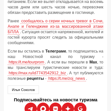
питанием. Если же вылет откладывается на восемь
часов днем или шесть часов ночью, перевозчик
обязан предоставить размещение в гостинице.
Ранее
сообщалось о серии ночных тревог в Сочи,
Анапе и Геленджике из-за массированной атаки
БПЛА
. Ситуация остается напряженной, жителей и
гостей курорта просят следить за официальными
сообщениями.
Если вы остались в
Телеграме
, то подпишитесь на
наш Новостной канал по туризму -
https://t.me/tourprom
. А если вы перешли в
Мах
, то
мы транслируем туристические новости и туда:
https://max.ru/id7743542912_biz
. А тут публикуются
полезные
рецепты
-
https://t.me/zoj_news
.
Илья Соколов
Подписывайтесь на новости туризма