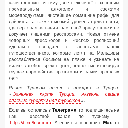
качественную систему „всё включено" с хорошим
премиальным алкоголем и свежими
морепродуктами, чистейшие домашние рифы для
дайвинга, а также высокий уровень приватности,
где персонал не навязывает своё присутствие и не
докучает лишними расспросами. Новая отмена
чопорных дресс-кодов и жёстких расписаний
идеально совпадает с запросами наших
путешественников, которые летят на Мальдивы
расслабляться босиком на пляже и ужинать на
вилле в любое время суток, полностью игнорируя
глупые европейские протоколы и рамки прошлых
лет».
Ранее Турпром писал о пожарах в Турции:
«
Огненная карта Турции: названы самые
опасные курорты для туристов
».
Если вы остались в
Телеграме
, то подпишитесь на
наш Новостной канал по туризму -
https://t.me/tourprom
. А если вы перешли в
Мах
, то