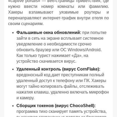
«captive portals» — веб-страницы приветствия, где
нужно ввести номер комнаты или фамилию.
Хакеры взламывают уязвимые роутеры и
перенаправляют интернет-трафик внутри отеля по
своим сценариям.
Фальшивые окна обновлений:
при попытке
зайти в сеть на экране всплывает системное
уведомление о необходимости срочно
обновить браузер или ОС Windows/Android.
Как только турист нажимает «Да», на
устройство скачивается вирус.
Удаленный контроль (вирус CornFlake):
вредоносный код дает преступникам полный
удаленный доступ к телефону или ПК. Хакеры
могут тайно копировать файлы, отслеживать
нажатия клавиш, удаленно включать микрофон
и камеру.
Сборщик токенов (вирус ChocoShell):
программа тихо сканирует память устройства,