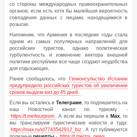
со стороны международных правоохранительных
органов, если есть хотя бы малейшая вероятность
совпадения данных с лицами, находящимися в
розыске.
Напомним, что Армения в последние годы стала
одним из самых популярных направлений для
российских туристов, однако политическая
турбулентность и изменение вектора внешней
политики республики все чаще создают неудобства
для отдыхающих.
Ранее сообщалось, что
Генконсульство Испании
предупредило российских туристов об увеличении
сроков выдачи виз до 45 дней.
Если вы остались в
Телеграме
, то подпишитесь на
наш Новостной канал по туризму -
https://t.me/tourprom
. А если вы перешли в
Мах
, то
мы транслируем туристические новости и туда:
https://max.ru/id7743542912_biz
. А тут публикуются
полезные
рецепты
-
https://t.me/zoj_news
.