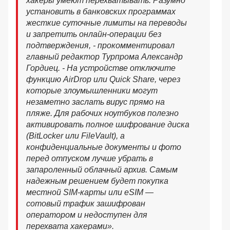
хакеры умеют перехватывать. Разумно
установить в банковских программах
жесткие суточные лимиты на переводы
и запретить онлайн-операции без
подтверждения, - прокомментировал
главный редактор Турпрома Александр
Гордиец. - На устройстве отключите
функцию AirDrop или Quick Share, через
которые злоумышленники могут
незаметно заслать вирус прямо на
пляже. Для рабочих ноутбуков полезно
активировать полное шифрование диска
(BitLocker или FileVault), а
конфиденциальные документы и фото
перед отпуском лучше убрать в
запароленный облачный архив. Самым
надежным решением будет покупка
местной SIM-карты или eSIM —
сотовый трафик зашифрован
оператором и недоступен для
перехвата хакерами».