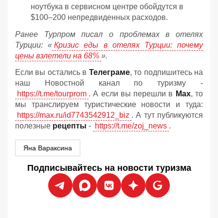
ноутбука в сервисном центре обойдутся в
$100–200 непредвиденных расходов.
Ранее Турпром писал о проблемах в отелях
Турции: «
Кризис еды в отелях Турции: почему
цены взлетели на 68%
».
Если вы остались в
Телеграме
, то подпишитесь на
наш Новостной канал по туризму -
https://t.me/tourprom
. А если вы перешли в
Мах
, то
мы транслируем туристические новости и туда:
https://max.ru/id7743542912_biz
. А тут публикуются
полезные
рецепты
-
https://t.me/zoj_news
.
Яна Вараксина
Подписывайтесь на новости туризма