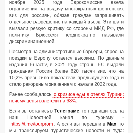
ноябре 2025 года Еврокомиссия ввела
ограничения на выдачу многократных шенгенских
виз для россиян, обязав граждан запрашивать
отдельное разрешение на каждый въезд. Эти шаги
вызвали резкую критику со стороны МИД РФ, где
политику Брюсселя неоднократно называли
дискриминационной.
Несмотря на административные барьеры, спрос на
поездки в Европу остается высоким. По данным
издания Euractiv, в 2025 году страны ЕС выдали
гражданам России более 620 тысяч виз, что на
10,2% превысило показатели предыдущего года и
стало рекордным значением с начала 2022 года.
Ранее сообщалось
о кризисе еды в отелях Турции:
почему цены взлетели на 68%.
Если вы остались в
Телеграме
, то подпишитесь на
наш Новостной канал по туризму -
https://t.me/tourprom
. А если вы перешли в
Мах
, то
мы транслируем туристические новости и туда: