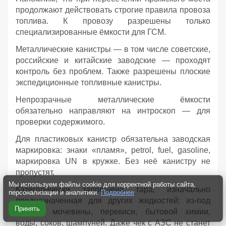
продолжают действовать строгие правила провоза
топлива. К провозу разрешены только
специализированные ёмкости для ГСМ.
Металлические канистры — в том числе советские,
российские и китайские заводские — проходят
контроль без проблем. Также разрешены плоские
экспедиционные топливные канистры.
Непрозрачные металлические ёмкости
обязательно направляют на интроскоп — для
проверки содержимого.
Для пластиковых канистр обязательна заводская
маркировка: знаки «пламя», petrol, fuel, gasoline,
маркировка UN в кружке. Без неё канистру не
пропустят.
Мы используем файлы cookie для корректной работы сайта,
Категорически запрещена тара, изначально
персонализации и аналитики.
Подробнее
предназначенная для других жидкостей: из‑под
Принять
AdBlue, мочевины, перекиси, бытовой химии,
воды, соков, шампуней. Даже чек с АЗС не станет