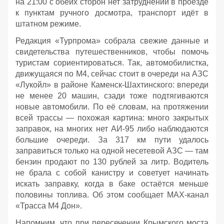
на 21:00 с обеих сторон нет затруднений в проезде
к пунктам ручного досмотра, транспорт идёт в
штатном режиме.
Редакция «Турпрома» собрала свежие данные и
свидетельства путешественников, чтобы помочь
туристам сориентироваться. Так, автомобилистка,
движущаяся по М4, сейчас стоит в очереди на АЗС
«Лукойл» в районе Каменск‑Шахтинского: впереди
не менее 20 машин, сзади тоже подтягиваются
новые автомобили. По её словам, на протяжении
всей трассы — похожая картина: много закрытых
заправок, на многих нет АИ‑95 либо наблюдаются
большие очереди. За 317 км пути удалось
заправиться только на одной несетевой АЗС — там
бензин продают по 130 рублей за литр. Водитель
не брала с собой канистру и советует начинать
искать заправку, когда в баке остаётся меньше
половины топлива. Об этом сообщает МАХ-канал
«Трасса М4 Дон».
Напомним, что при пересечении Крымского моста