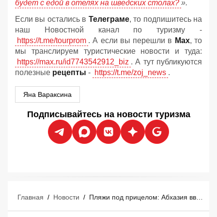
будет с едой в отелях на шведских столах?
».
Если вы остались в
Телеграме
, то подпишитесь на
наш Новостной канал по туризму -
https://t.me/tourprom
. А если вы перешли в
Мах
, то
мы транслируем туристические новости и туда:
https://max.ru/id7743542912_biz
. А тут публикуются
полезные
рецепты
-
https://t.me/zoj_news
.
Яна Вараксина
Подписывайтесь на новости туризма
Главная
/
Новости
/
Пляжи под прицелом: Абхазия ввела экстренный режим из-за дронов