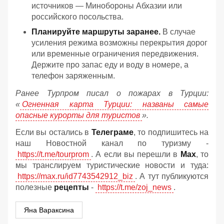
источников — Минобороны Абхазии или
российского посольства.
Планируйте маршруты заранее.
В случае
усиления режима возможны перекрытия дорог
или временные ограничения передвижения.
Держите про запас еду и воду в номере, а
телефон заряженным.
Ранее Турпром писал о пожарах в Турции:
«
Огненная карта Турции: названы самые
опасные курорты для туристов
».
Если вы остались в
Телеграме
, то подпишитесь на
наш Новостной канал по туризму -
https://t.me/tourprom
. А если вы перешли в
Мах
, то
мы транслируем туристические новости и туда:
https://max.ru/id7743542912_biz
. А тут публикуются
полезные
рецепты
-
https://t.me/zoj_news
.
Яна Вараксина