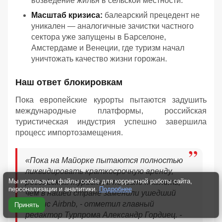
возведение жилья в сельской местности.
Масштаб кризиса:
балеарский прецедент не
уникален — аналогичные зачистки частного
сектора уже запущены в Барселоне,
Амстердаме и Венеции, где туризм начал
уничтожать качество жизни горожан.
Наш ответ блокировкам
Пока европейские курорты пытаются задушить
международные платформы, российская
туристическая индустрия успешно завершила
процесс импортозамещения.
«Пока на Майорке пытаются полностью
ликвидировать краткосрочную аренду,
Мы используем файлы cookie для корректной работы сайта,
российским туристам полезно помнить,
персонализации и аналитики.
Подробнее
чем в нашей стране заменили ушедший
сервис Airbnb, - отметил главный
Принять
редактор Турпрома Александр Гордиец. -