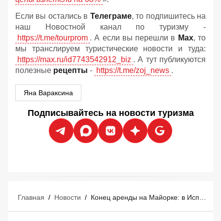
Если вы остались в
Телеграме
, то подпишитесь на
наш Новостной канал по туризму -
https://t.me/tourprom
. А если вы перешли в
Мах
, то
мы транслируем туристические новости и туда:
https://max.ru/id7743542912_biz
. А тут публикуются
полезные
рецепты
-
https://t.me/zoj_news
.
Яна Вараксина
Подписывайтесь на новости туризма
Главная
/
Новости
/
Конец аренды на Майорке: в Испании потребовали полностью запретить Airbnb для туристов