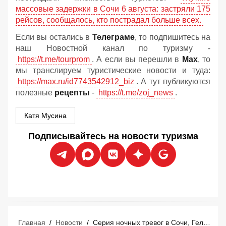
массовые задержки в Сочи 6 августа: застряли 175
рейсов, сообщалось, кто пострадал больше всех.
Если вы остались в
Телеграме
, то подпишитесь на
наш Новостной канал по туризму -
https://t.me/tourprom
. А если вы перешли в
Мах
, то
мы транслируем туристические новости и туда:
https://max.ru/id7743542912_biz
. А тут публикуются
полезные
рецепты
-
https://t.me/zoj_news
.
Катя Мусина
Подписывайтесь на новости туризма
Главная
/
Новости
/
Серия ночных тревог в Сочи, Геленджике и Анапе: что нужно знать туристам