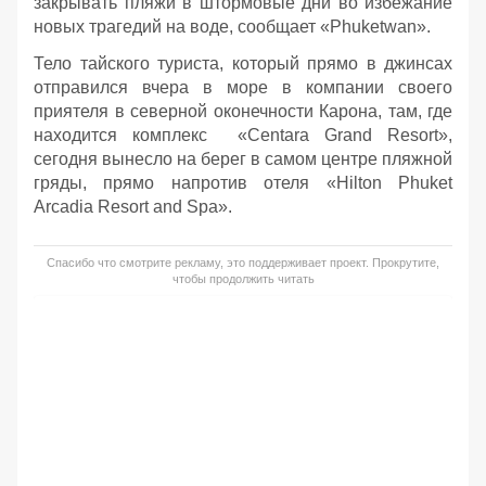
закрывать пляжи в штормовые дни во избежание
новых трагедий на воде, сообщает «Phuketwan».
Тело тайского туриста, который прямо в джинсах
отправился вчера в море в компании своего
приятеля в северной оконечности Карона, там, где
находится комплекс «Centara Grand Resort»,
сегодня вынесло на берег в самом центре пляжной
гряды, прямо напротив отеля «Hilton Phuket
Arcadia Resort and Spa».
Спасибо что смотрите рекламу, это поддерживает проект. Прокрутите,
чтобы продолжить читать