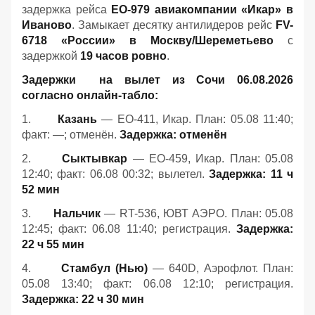
задержка рейса
EO-979 авиакомпании «Икар» в
Иваново
. Замыкает десятку антилидеров рейс
FV-
6718 «России» в Москву/Шереметьево
с
задержкой
19 часов ровно
.
Задержки на вылет из Сочи 06.08.2026
согласно онлайн-табло:
1.
Казань
— EO-411, Икар. План: 05.08 11:40;
факт: —; отменён.
Задержка: отменён
2.
Сыктывкар
— EO-459, Икар. План: 05.08
12:40; факт: 06.08 00:32; вылетел.
Задержка: 11 ч
52 мин
3.
Нальчик
— RT-536, ЮВТ АЭРО. План: 05.08
12:45; факт: 06.08 11:40; регистрация.
Задержка:
22 ч 55 мин
4.
Стамбул (Нью)
— 640D, Аэрофлот. План:
05.08 13:40; факт: 06.08 12:10; регистрация.
Задержка: 22 ч 30 мин