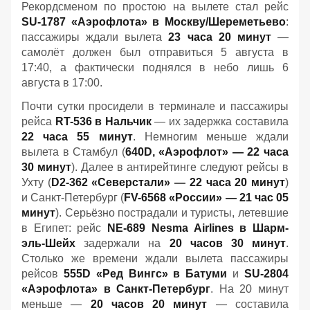
Рекордсменом по простою на вылете стал рейс
SU-1787 «Аэрофлота» в Москву/Шереметьево
:
пассажиры ждали вылета
23 часа 20 минут
—
самолёт должен был отправиться 5 августа в
17:40, а фактически поднялся в небо лишь 6
августа в 17:00.
Почти сутки просидели в терминале и пассажиры
рейса
RT-536 в Нальчик
— их задержка составила
22 часа 55 минут
. Немногим меньше ждали
вылета в Стамбул (
640D, «Аэрофлот» — 22 часа
30 минут
). Далее в антирейтинге следуют рейсы в
Ухту (
D2-362 «Северстали» — 22 часа 20 минут
)
и Санкт-Петербург (
FV-6568 «России» — 21 час 05
минут
). Серьёзно пострадали и туристы, летевшие
в Египет: рейс
NE-689 Nesma Airlines в Шарм-
эль-Шейх
задержали на
20 часов 30 минут
.
Столько же времени ждали вылета пассажиры
рейсов
555D «Ред Вингс» в Батуми
и
SU-2804
«Аэрофлота» в Санкт-Петербург
. На 20 минут
меньше —
20 часов 20 минут
— составила