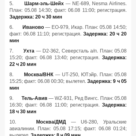
5.
Шарм
-
эль
-
Шейх
— NE-689, Nesma Airlines.
План: 05.08 14:30; факт: 06.08 11:00; регистрация.
Задержка: 20 ч 30 мин
6.
Иваново
— EO-979, Икар. План: 05.08 14:50;
факт: 06.08 11:10; регистрация.
Задержка: 20 ч 20
мин
7.
Ухта
— D2-362, Северсталь а/п. План: 05.08
15:20; факт: 06.08 13:40; регистрация.
Задержка:
22 ч 20 мин
8.
Москва/ВНК
— UT-250, ЮТэйр. План: 05.08
15:25; факт: 06.08 00:30; вылетел.
Задержка: 9 ч 05
мин
9.
Тель-Авив
— WZ-931, Ред Вингс. План: 05.08
16:30; факт: 06.08 11:00; регистрация.
Задержка:
18 ч 30 мин
10.
Москва/ДМД
— U6-280, Уральские
авиалинии. План: 05.08 17:15; факт: 06.08 01:24;
вылетел.
Задержка: 8 ч 09 мин