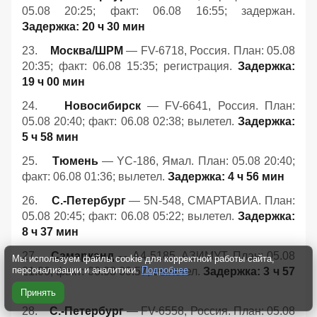
05.08 20:25; факт: 06.08 16:55; задержан.
Задержка: 20 ч 30 мин
23.
Москва/ШРМ
— FV-6718, Россия. План: 05.08
20:35; факт: 06.08 15:35; регистрация.
Задержка:
19 ч 00 мин
24.
Новосибирск
— FV-6641, Россия. План:
05.08 20:40; факт: 06.08 02:38; вылетел.
Задержка:
5 ч 58 мин
25.
Тюмень
— YC-186, Ямал. План: 05.08 20:40;
факт: 06.08 01:36; вылетел.
Задержка: 4 ч 56 мин
26.
С.-Петербург
— 5N-548, СМАРТАВИА. План:
05.08 20:45; факт: 06.08 05:22; вылетел.
Задержка:
8 ч 37 мин
27.
Самарканд
— A4-5185, АЗИМУТ. План: 05.08
Мы используем файлы cookie для корректной работы сайта,
персонализации и аналитики.
Подробнее
21:00; факт: 06.08 00:57; вылетел.
Задержка: 3 ч 57
мин
Принять
28.
С.-Петербург
— FV-6558, Россия. План: 05.08