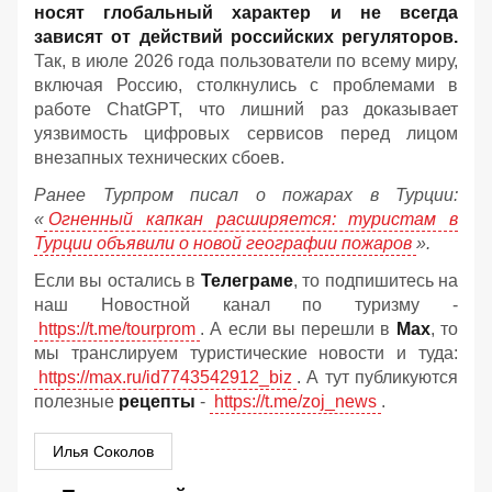
носят глобальный характер и не всегда
зависят от действий российских регуляторов.
Так, в июле 2026 года пользователи по всему миру,
включая Россию, столкнулись с проблемами в
работе ChatGPT, что лишний раз доказывает
уязвимость цифровых сервисов перед лицом
внезапных технических сбоев.
Ранее Турпром писал о пожарах в Турции:
«
Огненный капкан расширяется: туристам в
Турции объявили о новой географии пожаров
».
Если вы остались в
Телеграме
, то подпишитесь на
наш Новостной канал по туризму -
https://t.me/tourprom
. А если вы перешли в
Мах
, то
мы транслируем туристические новости и туда:
https://max.ru/id7743542912_biz
. А тут публикуются
полезные
рецепты
-
https://t.me/zoj_news
.
Илья Соколов