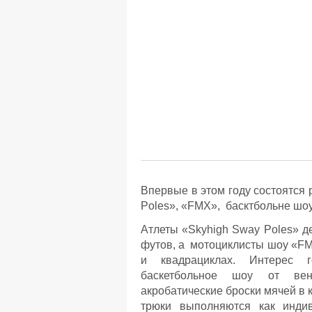
Впервые в этом году состоятся
Poles», «FMX», басктбольне шо
Атлеты «Skyhigh Sway Poles» д
футов, а мотоциклисты шоу «F
и квадрациклах. Интерес 
баскетбольное шоу от вен
акробатические броски мячей в 
трюки выполняются как индив