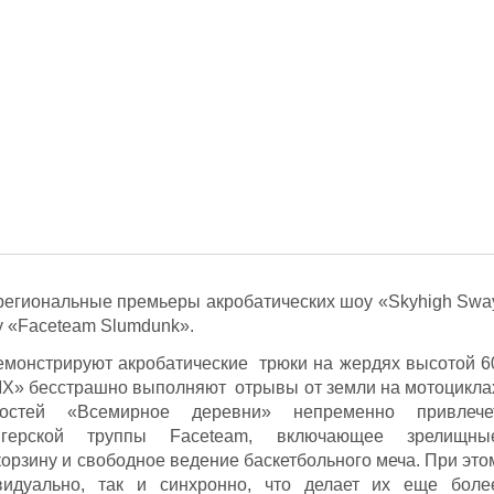
 региональные премьеры акробатических шоу «Skyhigh Swa
у «Faceteam Slumdunk».
емонстрируют акробатические трюки на жердях высотой 6
MX» бесстрашно выполняют отрывы от земли на мотоцикла
гостей «Всемирное деревни» непременно привлече
герской труппы Faceteam, включающее зрелищны
корзину и свободное ведение баскетбольного меча. При это
идуально, так и синхронно, что делает их еще боле