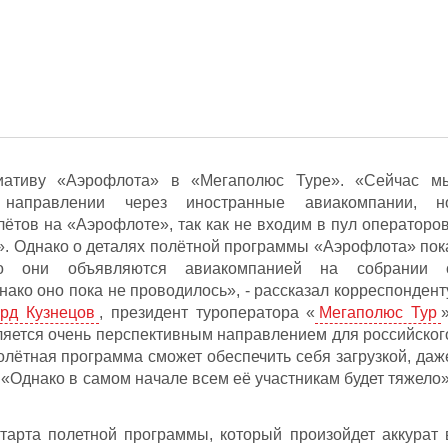
циативу «Аэрофлота» в «Мегаполюс Туре». «Сейчас м
 направлении через иностранные авиакомпании, н
ётов на «Аэрофлоте», так как не входим в пул операторов
». Однако о деталях полётной программы «Аэрофлота» пок
но они объявляются авиакомпанией на собрании 
ако оно пока не проводилось», - рассказал корреспондент
рд Кузнецов
, президент туроператора «
Мегаполюс Тур
»
вляется очень перспективным направлением для российског
полётная программа сможет обеспечить себя загрузкой, даж
. «Однако в самом начале всем её участникам будет тяжело»
старта полетной программы, который произойдет аккурат 