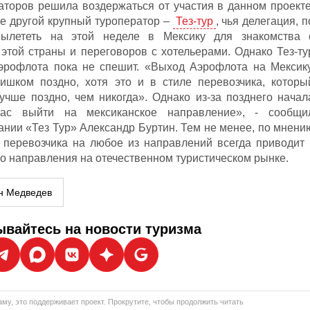
раторов решила воздержаться от участия в данном проекте
ке другой крупный туроператор –
Тез-тур
, чья делегация, п
ылететь на этой неделе в Мексику для знакомства 
этой страны и переговоров с хотельерами. Однако Тез-ту
эрофлота пока не спешит. «Выход Аэрофлота на Мексику
лишком поздно, хотя это и в стиле перевозчика, которы
учше поздно, чем никогда». Однако из-за позднего начал
ас выйти на мексиканское направление», - сообщи
ании «Тез Тур» Александр Буртин. Тем не менее, по мнени
 перевозчика на любое из направлений всегда приводит 
о направления на отечественном туристическом рынке.
н Медведев
вайтесь на новости туризма
му, это поддерживает проект. Прокрутите, чтобы продолжить читать