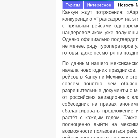
Туризм
Интересное
Новости 
Канкун ждут потрясения: «Аэ
конкуренцию «Трансаэро» на эт
с прямыми рейсами одновре
нацперевозчиком уже получены
Однако официально подтвердит
не менее, ряду туроператоров 
готовы, даже несмотря на поздн
По данным нашего мексиканско
начала новогодних праздников.
рейсов в Канкун и Мехико, и эт
совсем понятно, чем объясн
разрешительные документы с ме
от российских авиационных вл
собеседник на правах аноним
сбалансировать предложение и
растёт с каждым годом. Такж
полноценно выйти на мексика
возможности пользоваться рейс
рейсах иностранных авиакомпан