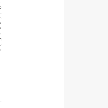
.
о
с
р
,
й
а
л
ю
к