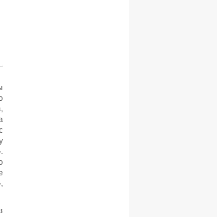
ы
о
,
а
с
у
.
о
е
,
в