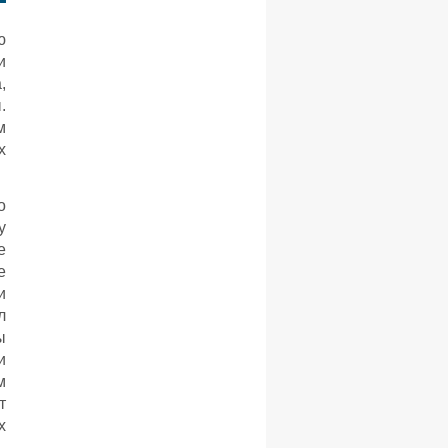
ю
и
,
.
м
х
о
у
е
е
и
л
ы
и
м
т
х