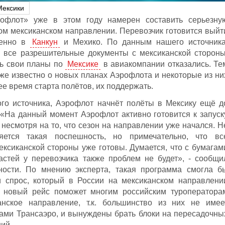
Мексики
рофлот» уже в этом году намерен составить серьезну
ом мексиканском направлении. Перевозчик готовится выйт
менно в
Канкун
и Мехико. По данным нашего источника
 все разрешительные документы с мексиканской стороны
ь свои планы по
Мексике
в авиакомпании отказались. Те
уже известно о новых планах Аэрофлота и некоторые из ни
ее время старта полётов, их поддержать.
го источника, Аэрофлот начнёт полёты в Мексику ещё д
 «На данный момент Аэрофлот активно готовится к запуск
о несмотря на то, что сезон на направлении уже начался. Н
яется такая поспешность, но примечательно, что вс
ксиканской стороны уже готовы. Думается, что с бумагам
астей у перевозчика также проблем не будет», - сообщи
ности. По мнению эксперта, такая программа смогла б
 спрос, который в России на мексиканском направлени
е новый рейс поможет многим российским туроператора
нское направление, т.к. большинство из них не имее
ами Трансаэро, и вынуждены брать блоки на пересадочны
ий.