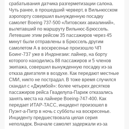
срабатывания датчика разгерметизации салона.
Чуть ранее, в прошедший черверт, в Вильнюсском
аэропорту совершил вынужденную посадку
самолет Boeing 737-500 «Литовских авиалиний»,
вылетавший по маршруту Вильнюс-Брюссель.
Летевшие этим рейсом 35 пассажиров через 45
минут были отправлены в Брюссель другим
самолетом А в воскресенье произошло ЧП
Боинг-737 уже в Индонезии: лайнер, на борту
которого находились 88 пассажиров и 5 членов
экипажа, совершил вынужденную посадку из-за
отказа двигателя в воздухе. Как передают местные
СМИ, никто не пострадал. В тоже время случился
скандал с «Джумбой»: более четырех десятков
пассажиров рейса Гваделупа-Париж отказались
занять места на лайнере Boeing-747-400. Как
передает ИТАР-ТАСС, инцидент произошел в
Пуэнт-а-Питр в ночь с субботы на воскресенье.
Инциденту предшествовала целая серия
неполадок. Вначале самолет задержали из-за