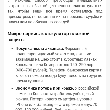
И, наконец, способ, требующий минимальных
затрат - на любых общественных пляжах купаться
так, чтобы вещи всё время оставались под
присмотром, не оставляя их на произвол судьбы и
ничем вам не обязанных соседей.
Микро-сервис: калькулятор пляжной
защиты
Покупка чехла-аквапака.
Фирменный
водонепроницаемый чехол с надежными
зажимами на шею стоит в курортных лавках
Коньяалты или Кемера около 150–250 лир
(400–700 рублей). Телефон, банковская карта и
ключ от номера всегда будут висеть на груди во
время купания.
Экономика потерь при краже.
У российской
семьи на Коньяалты грабитель унёс целый
рюкзак. Потеря нового смартфона уровня
iPhone или Samsung — это прямой минус 70
000–120 000 рублей. Добавьте сюда