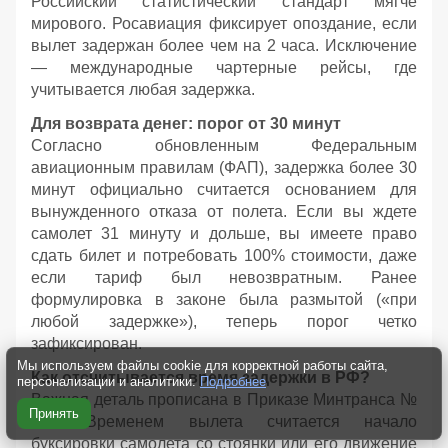
Российский статистический стандарт мягче
мирового. Росавиация фиксирует опоздание, если
вылет задержан более чем на 2 часа. Исключение
— международные чартерные рейсы, где
учитывается любая задержка.
Для возврата денег: порог от 30 минут
Согласно обновленным Федеральным
авиационным правилам (ФАП), задержка более 30
минут официально считается основанием для
вынужденного отказа от полета. Если вы ждете
самолет 31 минуту и дольше, вы имеете право
сдать билет и потребовать 100% стоимости, даже
если тариф был невозвратным. Ранее
формулировка в законе была размытой («при
любой задержке»), теперь порог четко
зафиксирован.
Мы используем файлы cookie для корректной работы сайта,
Как отсчитывается время задержки в РФ?
персонализации и аналитики.
Подробнее
Важная деталь прописана в Приказе Минтранса №
Принять
341. Временем вылета считается начало
буксировки самолета со стоянки или его движение