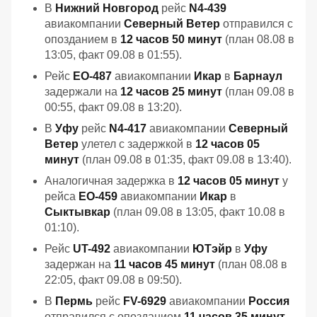
В
Нижний Новгород
рейс
N4-439
авиакомпании
Северный Ветер
отправился с
опозданием в
12 часов 50 минут
(план 08.08 в
13:05, факт 09.08 в 01:55).
Рейс
EO-487
авиакомпании
Икар
в
Барнаул
задержали на
12 часов 25 минут
(план 09.08 в
00:55, факт 09.08 в 13:20).
В
Уфу
рейс
N4-417
авиакомпании
Северный
Ветер
улетел с задержкой в
12 часов 05
минут
(план 09.08 в 01:35, факт 09.08 в 13:40).
Аналогичная задержка в
12 часов 05 минут
у
рейса
EO-459
авиакомпании
Икар
в
Сыктывкар
(план 09.08 в 13:05, факт 10.08 в
01:10).
Рейс
UT-492
авиакомпании
ЮТэйр
в
Уфу
задержан на
11 часов 45 минут
(план 08.08 в
22:05, факт 09.08 в 09:50).
В
Пермь
рейс
FV-6929
авиакомпании
Россия
отправился с опозданием
11 часов 35 минут