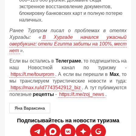
экстренное восстановление документов,
блокировку банковских карт и полную потерю
наличных.
Ранее Турпром писал о проблемах в отелях
Хургады: «
В Хургаде начался ужасный
овербукинг: отели Египта забиты на 100%, мест
нет
».
Если вы остались в
Телеграме
, то подпишитесь на
наш Новостной канал по туризму -
https://t.me/tourprom
. А если вы перешли в
Мах
, то
мы транслируем туристические новости и туда:
https://max.ru/id7743542912_biz
. А тут публикуются
полезные
рецепты
-
https://t.me/zoj_news
.
Яна Вараксина
Подписывайтесь на новости туризма