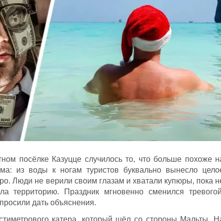
ном посёлке Казуцце случилось то, что больше похоже н
ма: из воды к ногам туристов буквально вынесло цело
ро. Люди не верили своим глазам и хватали купюры, пока н
ла территорию. Праздник мгновенно сменился тревогой
просили дать объяснения.
стиметрового катера, который шёл со стороны Мальты. Н