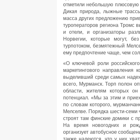
отметили небольшую плюсовую т
Дикая природа, лыжные трассы
масса других предложению прив
туроператоров региона Тромс в
и отели, и организаторы разл
Норвегии, которые могут, бе
турпотоком, безмятежный Мелсе
ему предпочтение чаще, чем сол
«О ключевой роли российского
маркетингового направления ко
выделивший среди самых надеж
всего, Мурманск. Торп полон о
области, жителям которых он
потенциал. «Мы за этим и приех
по словам которого, мурманчан
Мелселве. Порядка шести-семи 
строят там финские домики с п
На время новогодних и рожд
организует автобусное сообще
также надеются, что у них хва