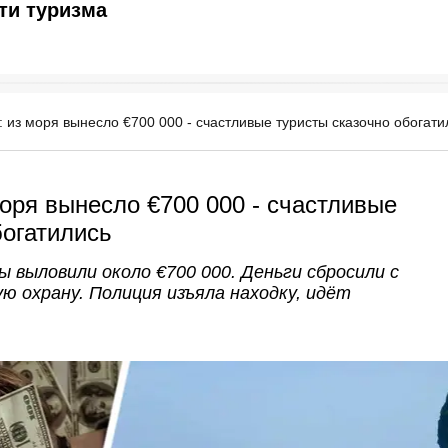
ти туризма
: из моря вынесло €700 000 - счастливые туристы сказочно обогати
моря вынесло €700 000 - счастливые
богатились
ы выловили около €700 000. Деньги сбросили с
ю охрану. Полиция изъяла находку, идёт