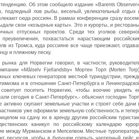
енденцию. Об этом сообщило издание «Barents Observer»
, подледный лов рыбы, веселый, увлекательный отдых 
лекают сюда россиян. В рамках конференции сразу восем
ыдали свои «козырные карты». Это и курорты, и рестораны
ичных отпускных проектов. Среди тех уголков северно
з преувеличения, похвастаться нарастающим российски
лв из Тромса, куда россияне все чаще приезжают, отдава
нцу и пляжному песку.
 рынка для Норвегии говорил, в частности, руководител
мпании «Målselv Fjellandsby» Мортен Торп (Morten Torp)
ных ключевых генераторов местной туриндустрии, прежд
птимизма и в отношении Санкт-Петербурга и Ленинградско
 советует посетить Норвегию, чтобы воочию увидеть е
али сегодня в Санкт-Петербург»,- объяснил господин Торп
е активно скупают земельные участки и строят себе дачи 
частников уже оформили земельную собственность и тепер
рицелом на сдачу их в аренду другим российским туристам
ественских каникул по российскому календарю курор
ние между Мурманском и Мелселвом. Местные туроператор
тит ресурсов, чтобы в будущем открыть чартерный рейс и