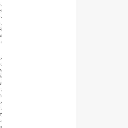
.
и
ь
,
й
м
я
ь
,
е
й
е
,
в
ь
.
т
ы
з