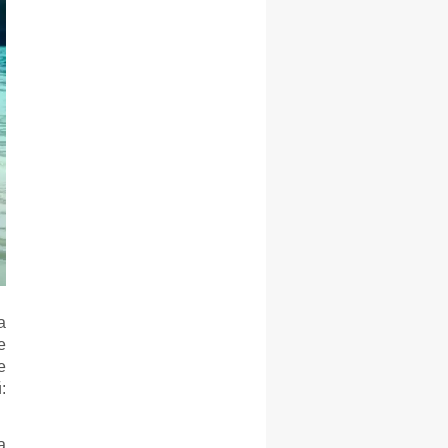
а
е
е
:
а