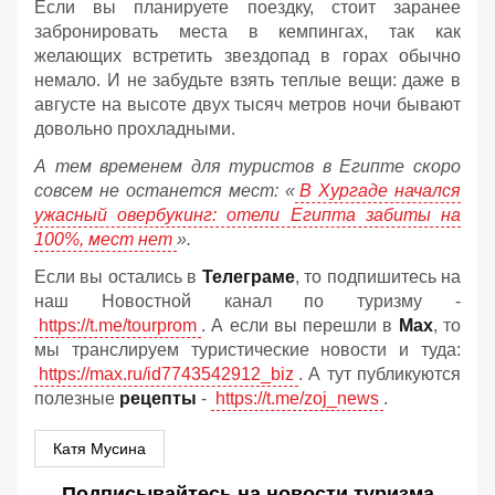
Если вы планируете поездку, стоит заранее
забронировать места в кемпингах, так как
желающих встретить звездопад в горах обычно
немало. И не забудьте взять теплые вещи: даже в
августе на высоте двух тысяч метров ночи бывают
довольно прохладными.
А тем временем для туристов в Египте скоро
совсем не останется мест: «
В Хургаде начался
ужасный овербукинг: отели Египта забиты на
100%, мест нет
».
Если вы остались в
Телеграме
, то подпишитесь на
наш Новостной канал по туризму -
https://t.me/tourprom
. А если вы перешли в
Мах
, то
мы транслируем туристические новости и туда:
https://max.ru/id7743542912_biz
. А тут публикуются
полезные
рецепты
-
https://t.me/zoj_news
.
Катя Мусина
Подписывайтесь на новости туризма