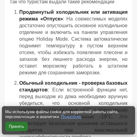
Так что туристам выдали такие рекомендации
Продвинутый холодильник или активация
режима «Отпуск»
: На совместимых моделях
достаточно опустошить основное холодильное
отделение и включить на панели управления
опцию Holiday Mode. Система автоматически
поднимет температуру в пустом верхнем
отсеке, чтобы избежать появления плесени и
запахов без лишнего расхода энергии, но
оставит морозилку работать в штатном
режиме для сохранения заморозки.
Обычный холодильник - проверка базовых
стандартов
: Если встроенной функции нет,
перед выходом из дома необходимо вручную
убедиться, что основной холодильник
настроен на стандартные +4°C, а морозильная
Мы используем файлы cookie для корректной работы сайта,
камера — на оптимальные -19°C. Это
персонализации и аналитики.
Подробнее
гарантирует безопасное хранение оставшихся
Принять
продуктов при максимальной
энергоэффективности прибора.