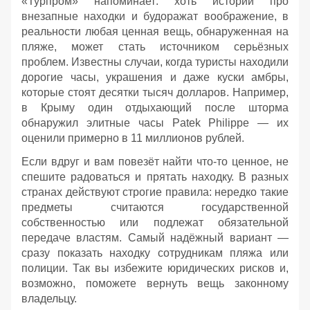
«Турпром» напоминает: хоть истории про
внезапные находки и будоражат воображение, в
реальности любая ценная вещь, обнаруженная на
пляже, может стать источником серьёзных
проблем. Известны случаи, когда туристы находили
дорогие часы, украшения и даже куски амбры,
которые стоят десятки тысяч долларов. Например,
в Крыму один отдыхающий после шторма
обнаружил элитные часы Patek Philippe — их
оценили примерно в 11 миллионов рублей.
Если вдруг и вам повезёт найти что‑то ценное, не
спешите радоваться и прятать находку. В разных
странах действуют строгие правила: нередко такие
предметы считаются государственной
собственностью или подлежат обязательной
передаче властям. Самый надёжный вариант —
сразу показать находку сотрудникам пляжа или
полиции. Так вы избежите юридических рисков и,
возможно, поможете вернуть вещь законному
владельцу.