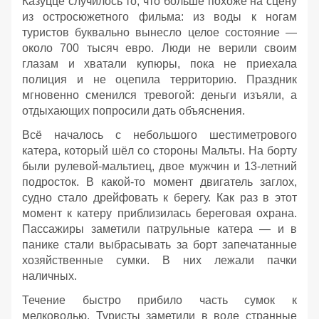
Казуцце случилось то, что больше похоже на сцену
из остросюжетного фильма: из воды к ногам
туристов буквально вынесло целое состояние —
около 700 тысяч евро. Люди не верили своим
глазам и хватали купюры, пока не приехала
полиция и не оцепила территорию. Праздник
мгновенно сменился тревогой: деньги изъяли, а
отдыхающих попросили дать объяснения.
Всё началось с небольшого шестиметрового
катера, который шёл со стороны Мальты. На борту
были рулевой‑мальтиец, двое мужчин и 13‑летний
подросток. В какой‑то момент двигатель заглох,
судно стало дрейфовать к берегу. Как раз в этот
момент к катеру приблизилась береговая охрана.
Пассажиры заметили патрульные катера — и в
панике стали выбрасывать за борт запечатанные
хозяйственные сумки. В них лежали пачки
наличных.
Течение быстро прибило часть сумок к
мелководью. Туристы заметили в воде странные