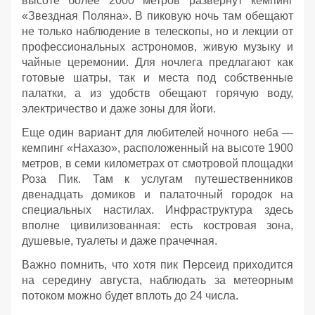
высоте более 2000 метров развернут кемпинг
«Звездная Поляна». В пиковую ночь там обещают
не только наблюдение в телескопы, но и лекции от
профессиональных астрономов, живую музыку и
чайные церемонии. Для ночлега предлагают как
готовые шатры, так и места под собственные
палатки, а из удобств обещают горячую воду,
электричество и даже зоны для йоги.
Еще один вариант для любителей ночного неба —
кемпинг «Нахазо», расположенный на высоте 1900
метров, в семи километрах от смотровой площадки
Роза Пик. Там к услугам путешественников
двенадцать домиков и палаточный городок на
специальных настилах. Инфраструктура здесь
вполне цивилизованная: есть костровая зона,
душевые, туалеты и даже прачечная.
Важно помнить, что хотя пик Персеид приходится
на середину августа, наблюдать за метеорным
потоком можно будет вплоть до 24 числа.