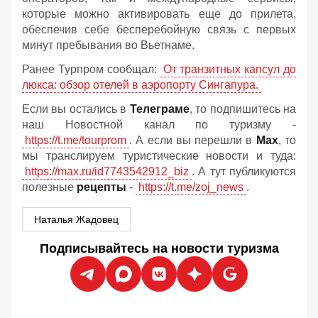
которые можно активировать еще до прилета,
обеспечив себе бесперебойную связь с первых
минут пребывания во Вьетнаме.
Ранее Турпром сообщал:
От транзитных капсул до
люкса: обзор отелей в аэропорту Сингапура.
Если вы остались в
Телеграме
, то подпишитесь на
наш Новостной канал по туризму -
https://t.me/tourprom
. А если вы перешли в
Мах
, то
мы транслируем туристические новости и туда:
https://max.ru/id7743542912_biz
. А тут публикуются
полезные
рецепты
-
https://t.me/zoj_news
.
Наталья Жадовец
Подписывайтесь на новости туризма