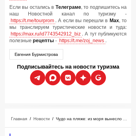
Если вы остались в
Телеграме
, то подпишитесь на
наш Новостной канал по туризму -
https://t.me/tourprom
. А если вы перешли в
Мах
, то
мы транслируем туристические новости и туда:
https://max.ru/id7743542912_biz
. А тут публикуются
полезные
рецепты
-
https://t.me/zoj_news
.
Евгения Бурмистрова
Подписывайтесь на новости туризма
Главная
/
Новости
/
Чудо на пляже: из моря вынесло €700 000 - счастливые туристы сказочно обогатились