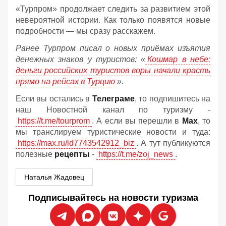
«Турпром» продолжает следить за развитием этой
невероятной истории. Как только появятся новые
подробности — мы сразу расскажем.
Ранее Турпром писал о новых приёмах изъятия
денежных знаков у туристов:
«
Кошмар в небе:
деньги российских туристов воры начали красть
прямо на рейсах в Турцию
».
Если вы остались в
Телеграме
, то подпишитесь на
наш Новостной канал по туризму -
https://t.me/tourprom
. А если вы перешли в
Мах
, то
мы транслируем туристические новости и туда:
https://max.ru/id7743542912_biz
. А тут публикуются
полезные
рецепты
-
https://t.me/zoj_news
.
Наталья Жадовец
Подписывайтесь на новости туризма