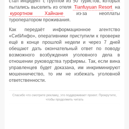
стал инцидент с группой из 50 туристов, которых
пытались выселить из отеля
Tianfuyuan Resort
на
курортном Хайнане
из-за неоплаты
туроператором проживания.
Как передаёт информационное агентство
«СибИнфо», оперативники приступили к проверке
ещё в конце прошлой недели и через 7 дней
обещают дать окончательный ответ по поводу
возможного возбуждения уголовного дела в
отношении руководства турфирмы. Так, если вина
управленцев будет доказана, им инкриминируют
мошенничество, то им не избежать уголовной
ответственности.
Спасибо что смотрите рекламу, это поддерживает проект. Прокрутите,
чтобы продолжить читать