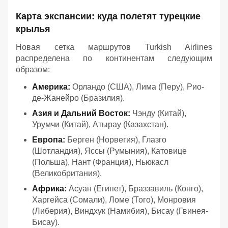
Карта экспансии: куда полетят турецкие
крылья
Новая сетка маршрутов Turkish Airlines
распределена по континентам следующим
образом:
Америка:
Орландо (США), Лима (Перу), Рио-
де-Жанейро (Бразилия).
Азия и Дальний Восток:
Чэнду (Китай),
Урумчи (Китай), Атырау (Казахстан).
Европа:
Берген (Норвегия), Глазго
(Шотландия), Яссы (Румыния), Катовице
(Польша), Нант (Франция), Ньюкасл
(Великобритания).
Африка:
Асуан (Египет), Браззавиль (Конго),
Харгейса (Сомали), Ломе (Того), Монровия
(Либерия), Виндхук (Намибия), Бисау (Гвинея-
Бисау).