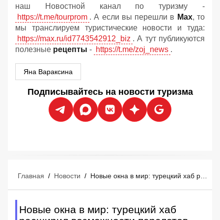
наш Новостной канал по туризму -
https://t.me/tourprom
. А если вы перешли в
Мах
, то
мы транслируем туристические новости и туда:
https://max.ru/id7743542912_biz
. А тут публикуются
полезные
рецепты
-
https://t.me/zoj_news
.
Яна Вараксина
Подписывайтесь на новости туризма
Главная
/
Новости
/
Новые окна в мир: турецкий хаб расширил возможности перелетов для россиян
Новые окна в мир: турецкий хаб