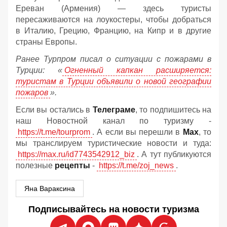
Ереван (Армения) — здесь туристы
пересаживаются на лоукостеры, чтобы добраться
в Италию, Грецию, Францию, на Кипр и в другие
страны Европы.
Ранее Турпром писал о ситуации с пожарами в
Турции: «
Огненный капкан расширяется:
туристам в Турции объявили о новой географии
пожаров
».
Если вы остались в
Телеграме
, то подпишитесь на
наш Новостной канал по туризму -
https://t.me/tourprom
. А если вы перешли в
Мах
, то
мы транслируем туристические новости и туда:
https://max.ru/id7743542912_biz
. А тут публикуются
полезные
рецепты
-
https://t.me/zoj_news
.
Яна Вараксина
Подписывайтесь на новости туризма