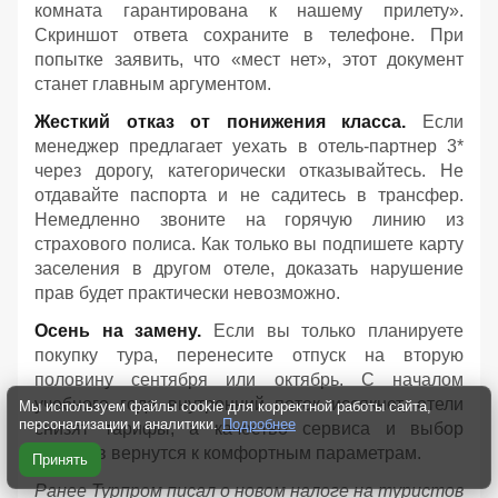
комната гарантирована к нашему прилету».
Скриншот ответа сохраните в телефоне. При
попытке заявить, что «мест нет», этот документ
станет главным аргументом.
Жесткий отказ от понижения класса.
Если
менеджер предлагает уехать в отель-партнер 3*
через дорогу, категорически отказывайтесь. Не
отдавайте паспорта и не садитесь в трансфер.
Немедленно звоните на горячую линию из
страхового полиса. Как только вы подпишете карту
заселения в другом отеле, доказать нарушение
прав будет практически невозможно.
Осень на замену.
Если вы только планируете
покупку тура, перенесите отпуск на вторую
половину сентября или октябрь. С началом
учебного года внутренний поток иссякнет, отели
Мы используем файлы cookie для корректной работы сайта,
персонализации и аналитики.
Подробнее
снизят тарифы, а качество сервиса и выбор
номеров вернутся к комфортным параметрам.
Принять
Ранее Турпром писал о новом налоге на туристов