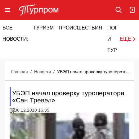
ВСЕ
ТУРИЗМ
ПРОИСШЕСТВИЯ
ПОГОДА
И
НОВОСТИ:
И
ЕЩЕ
ТУРИЗМ
Главная
/
Новости
/
УБЭП начал проверку туроператора «Сан Тревел»
УБЭП начал проверку туроператора
«Сан Тревел»
06.12.2010 16:35