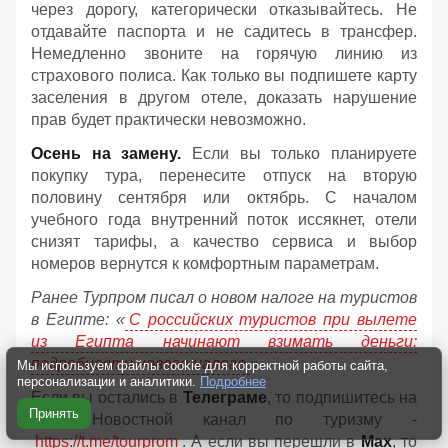
через дорогу, категорически отказывайтесь. Не
отдавайте паспорта и не садитесь в трансфер.
Немедленно звоните на горячую линию из
страхового полиса. Как только вы подпишете карту
заселения в другом отеле, доказать нарушение
прав будет практически невозможно.
Осень на замену.
Если вы только планируете
покупку тура, перенесите отпуск на вторую
половину сентября или октябрь. С началом
учебного года внутренний поток иссякнет, отели
снизят тарифы, а качество сервиса и выбор
номеров вернутся к комфортным параметрам.
Ранее Турпром писал о новом налоге на туристов
в Египте:
«
С российских туристов при вылете
из Египта начинают взимать деньги:
подробности нового налога
».
Мы используем файлы cookie для корректной работы сайта,
персонализации и аналитики.
Подробнее
Если вы остались в
Телеграме
, то подпишитесь на
Принять
наш Новостной канал по туризму -
https://t.me/tourprom
. А если вы перешли в
Мах
, то