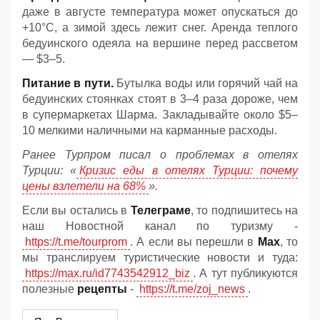
даже в августе температура может опускаться до
+10°C, а зимой здесь лежит снег. Аренда теплого
бедуинского одеяла на вершине перед рассветом
— $3–5.
Питание в пути.
Бутылка воды или горячий чай на
бедуинских стоянках стоят в 3–4 раза дороже, чем
в супермаркетах Шарма. Закладывайте около $5–
10 мелкими наличными на карманные расходы.
Ранее Турпром писал о проблемах в отелях
Турции: «
Кризис еды в отелях Турции: почему
цены взлетели на 68%
».
Если вы остались в
Телеграме
, то подпишитесь на
наш Новостной канал по туризму -
https://t.me/tourprom
. А если вы перешли в
Мах
, то
мы транслируем туристические новости и туда:
https://max.ru/id7743542912_biz
. А тут публикуются
полезные
рецепты
-
https://t.me/zoj_news
.