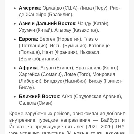
Америка:
Орландо (США), Лима (Перу), Рио-
де-Жанейро (Бразилия).
Азия и Дальний Восток:
Чэнду (Китай),
Урумчи (Китай), Атырау (Казахстан).
Европа:
Берген (Норвегия), Глазго
(Шотландия), Яссы (Румыния), Катовице
(Польша), Нант (Франция), Ньюкасл
(Великобритания).
Африка:
Асуан (Египет), Браззавиль (Конго),
Харгейса (Сомали), Ломе (Того), Монровия
(Либерия), Виндхук (Намибия), Бисау (Гвинея-
Бисау).
Ближний Восток:
Абха (Саудовская Аравия),
Салала (Оман).
Кроме зарубежных рейсов, авиакомпания добавит
внутренние турецкие направления — Байбурт и
Йозгат. За предыдущие пять лет (2021–2026) THY
уже успешно запустила 34 новые точки, включая