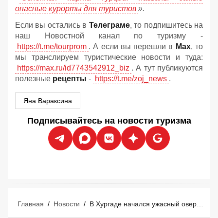
опасные курорты для туристов
».
Если вы остались в
Телеграме
, то подпишитесь на
наш Новостной канал по туризму -
https://t.me/tourprom
. А если вы перешли в
Мах
, то
мы транслируем туристические новости и туда:
https://max.ru/id7743542912_biz
. А тут публикуются
полезные
рецепты
-
https://t.me/zoj_news
.
Яна Вараксина
Подписывайтесь на новости туризма
Главная
/
Новости
/
В Хургаде начался ужасный овербукинг: отели Египта забиты на 100%, мест нет