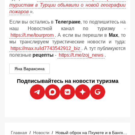
туристам в Турции объявили о новой географии
пожаров
».
Если вы остались в
Телеграме
, то подпишитесь на
наш Новостной канал по туризму -
https://t.me/tourprom
. А если вы перешли в
Мах
, то
мы транслируем туристические новости и туда:
https://max.ru/id7743542912_biz
. А тут публикуются
полезные
рецепты
-
https://t.me/zoj_news
.
Яна Вараксина
Подписывайтесь на новости туризма
Главная
/
Новости
/
Новый оброк на Пхукете и в Бангкоке: у туристов в Таиланде попросили денег