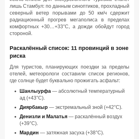
лишь Стамбул: по данным синоптиков, прохладный
северный ветер порывами до 50 км/ч сдержит
радиационный прогрев мегаполиса в пределах
комфортных +30…+33°C, а дожди обойдут город
стороной.
Раскалённый список: 11 провинций в зоне
риска
Для туристов, планирующих поездки за пределы
отелей, метеорологи составили список регионов,
где солнце будет буквально прожигать асфальт:
Шанлыурфа
— абсолютный температурный
ад (+43°C).
Диярбакыр
— экстремальный зной (+42°C).
Денизли и Малатья
— раскалённый воздух
(+39°C).
Мардин
— затяжная засуха (+38°C).