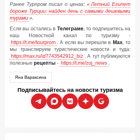
Ранее Турпром писал о ценах: «
Летний Египет
дороже Турции: найден день с самыми дешевыми
турами
».
Если вы остались в
Телеграме
, то подпишитесь на
наш Новостной канал по туризму -
https://t.me/tourprom
. А если вы перешли в
Мах
, то
мы транслируем туристические новости и туда:
https://max.ru/id7743542912_biz
. А тут публикуются
полезные
рецепты
-
https://t.me/zoj_news
.
Яна Вараксина
Подписывайтесь на новости туризма