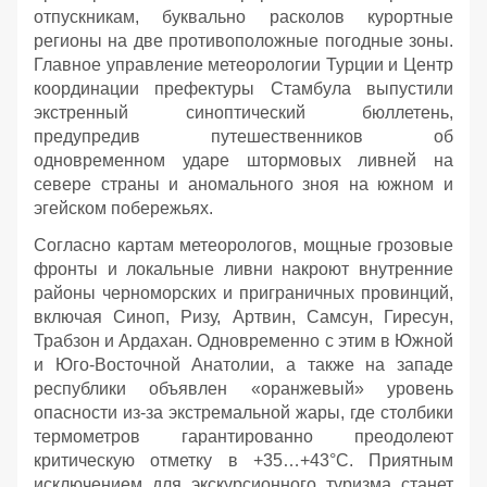
отпускникам, буквально расколов курортные
регионы на две противоположные погодные зоны.
Главное управление метеорологии Турции и Центр
координации префектуры Стамбула выпустили
экстренный синоптический бюллетень,
предупредив путешественников об
одновременном ударе штормовых ливней на
севере страны и аномального зноя на южном и
эгейском побережьях.
Согласно картам метеорологов, мощные грозовые
фронты и локальные ливни накроют внутренние
районы черноморских и приграничных провинций,
включая Синоп, Ризу, Артвин, Самсун, Гиресун,
Трабзон и Ардахан. Одновременно с этим в Южной
и Юго-Восточной Анатолии, а также на западе
республики объявлен «оранжевый» уровень
опасности из-за экстремальной жары, где столбики
термометров гарантированно преодолеют
критическую отметку в +35…+43°C. Приятным
исключением для экскурсионного туризма станет