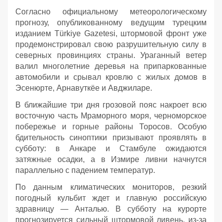
Согласно официальному метеорологическому
прогнозу, опубликованному ведущим турецким
изданием Türkiye Gazetesi, штормовой фронт уже
продемонстрировал свою разрушительную силу в
северных провинциях страны. Ураганный ветер
валил многолетние деревья на припаркованные
автомобили и срывал кровлю с жилых домов в
Эсенюрте, Арнавуткёе и Авджиларе.
В ближайшие три дня грозовой пояс накроет всю
восточную часть Мраморного моря, черноморское
побережье и горные районы Торосов. Особую
бдительность синоптики призывают проявлять в
субботу: в Анкаре и Стамбуле ожидаются
затяжные осадки, а в Измире ливни начнутся
параллельно с падением температур.
По данным климатических мониторов, резкий
погодный кульбит ждет и главную российскую
здравницу — Анталью. В субботу на курорте
прогнозируется сильный штормовой ливень, из-за