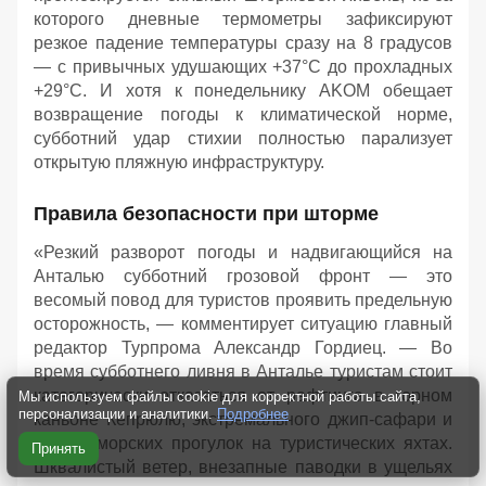
которого дневные термометры зафиксируют
резкое падение температуры сразу на 8 градусов
— с привычных удушающих +37°C до прохладных
+29°C. И хотя к понедельнику AKOM обещает
возвращение погоды к климатической норме,
субботний удар стихии полностью парализует
открытую пляжную инфраструктуру.
Правила безопасности при шторме
«Резкий разворот погоды и надвигающийся на
Анталью субботний грозовой фронт — это
весомый повод для туристов проявить предельную
осторожность, — комментирует ситуацию главный
редактор Турпрома Александр Гордиец. — Во
время субботнего ливня в Анталье туристам стоит
категорически отказаться от рафтинга в горном
Мы используем файлы cookie для корректной работы сайта,
персонализации и аналитики.
Подробнее
каньоне Кёпрюлю, экстремального джип-сафари и
любых морских прогулок на туристических яхтах.
Принять
Шквалистый ветер, внезапные паводки в ущельях