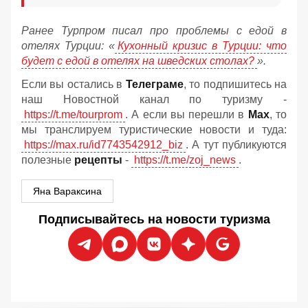
Ранее Турпром писал про проблемы с едой в
отелях Турции: «
Кухонный кризис в Турции: что
будет с едой в отелях на шведских столах?
».
Если вы остались в
Телеграме
, то подпишитесь на
наш Новостной канал по туризму -
https://t.me/tourprom
. А если вы перешли в
Мах
, то
мы транслируем туристические новости и туда:
https://max.ru/id7743542912_biz
. А тут публикуются
полезные
рецепты
-
https://t.me/zoj_news
.
Яна Вараксина
Подписывайтесь на новости туризма