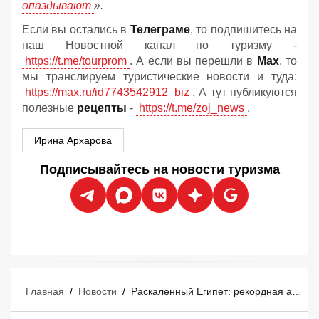
опаздывают
».
Если вы остались в
Телеграме
, то подпишитесь на
наш Новостной канал по туризму -
https://t.me/tourprom
. А если вы перешли в
Мах
, то
мы транслируем туристические новости и туда:
https://max.ru/id7743542912_biz
. А тут публикуются
полезные
рецепты
-
https://t.me/zoj_news
.
Ирина Архарова
Подписывайтесь на новости туризма
Главная
/
Новости
/
Раскаленный Египет: рекордная аномалия заставляет туристов экстренно менять расписание