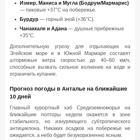
Измир, Маниса и Мугла (Бодрум/Мармарис)
— пиковые +37°C на побережье.
Бурдур
— горный зной (+36°C).
Чанаккале и Адана
— душные прибрежные
+35°C.
Дополнительную угрозу для отдыхающих на
Эгейском море и в Южной Мармаре составят
штормовые ветра скоростью до 40–60 км/ч,
способные вызвать сильное волнение на воде и
ограничить купание.
Прогноз погоды в Анталье на ближайшие
10 дней
Главный курортный хаб Средиземноморья на
ближайшие полторы недели окажется в зоне
стабильного, но изнуряющего субтропического
антициклона. Никаких осадков на побережье не
ожидается, а небо будет безукоризненно ясным.