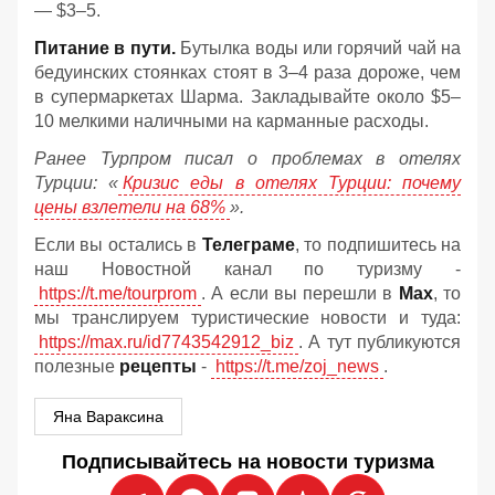
— $3–5.
Питание в пути.
Бутылка воды или горячий чай на
бедуинских стоянках стоят в 3–4 раза дороже, чем
в супермаркетах Шарма. Закладывайте около $5–
10 мелкими наличными на карманные расходы.
Ранее Турпром писал о проблемах в отелях
Турции: «
Кризис еды в отелях Турции: почему
цены взлетели на 68%
».
Если вы остались в
Телеграме
, то подпишитесь на
наш Новостной канал по туризму -
https://t.me/tourprom
. А если вы перешли в
Мах
, то
мы транслируем туристические новости и туда:
https://max.ru/id7743542912_biz
. А тут публикуются
полезные
рецепты
-
https://t.me/zoj_news
.
Яна Вараксина
Подписывайтесь на новости туризма