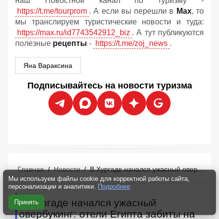
наш Новостной канал по туризму -
https://t.me/tourprom
. А если вы перешли в
Мах
, то
мы транслируем туристические новости и туда:
https://max.ru/id7743542912_biz
. А тут публикуются
полезные
рецепты
-
https://t.me/zoj_news
.
Яна Вараксина
Подписывайтесь на новости туризма
Главная
/
Новости
/
В Хургаде начался ужасный овербукинг: отели Египта забиты на 100%, мест нет
Мы используем файлы cookie для корректной работы сайта,
персонализации и аналитики.
Подробнее
В Хургаде начался ужасный
Принять
овербукинг: отели Египта забиты на