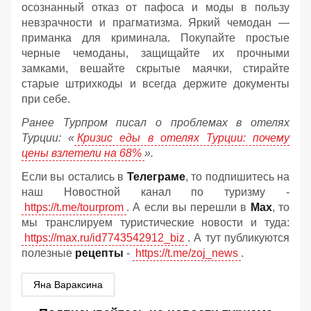
осознанный отказ от пафоса и моды в пользу
невзрачности и прагматизма. Яркий чемодан —
приманка для криминала. Покупайте простые
черные чемоданы, защищайте их прочными
замками, вешайте скрытые маячки, стирайте
старые штрихкоды и всегда держите документы
при себе.
Ранее Турпром писал о проблемах в отелях
Турции: «
Кризис еды в отелях Турции: почему
цены взлетели на 68%
».
Если вы остались в
Телеграме
, то подпишитесь на
наш Новостной канал по туризму -
https://t.me/tourprom
. А если вы перешли в
Мах
, то
мы транслируем туристические новости и туда:
https://max.ru/id7743542912_biz
. А тут публикуются
полезные
рецепты
-
https://t.me/zoj_news
.
Яна Вараксина