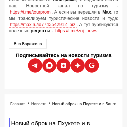
наш Новостной канал по туризму -
https://t.me/tourprom
. А если вы перешли в
Мах
, то
мы транслируем туристические новости и туда:
https://max.ru/id7743542912_biz
. А тут публикуются
полезные
рецепты
-
https://t.me/zoj_news
.
Яна Вараксина
Подписывайтесь на новости туризма
Главная
/
Новости
/
Новый оброк на Пхукете и в Бангкоке: у туристов в Таиланде попросили денег
Новый оброк на Пхукете и в