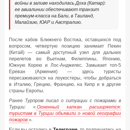
войны в заливе находилась Доха (Катар):
ее авиалинии обеспечивают транзит
премиум-класса на Бали, в Таиланд,
Малайзию, ЮАР и Австралию.
После хабов Ближнего Востока, оставшихся под
вопросом, четвертую позицию занимает Пекин
(Китай) — самый доступный узел для дальних
перелетов во Вьетнам, Филиппины, Японию,
Южную Корею и Лос-Анджелес. Замыкает топ-5
Ереван (Армения) — здесь туристы
пересаживаются на лоукостеры, чтобы добраться
в Италию, Грецию, Францию, на Кипр и в другие
страны Европы.
Ранее Турпром писал о ситуации с пожарами в
Турции: «
Огненный капкан расширяется:
туристам в Турции объявили о новой географии
пожаров
».
Если вы остались в
Телеграме
, то подпишитесь на