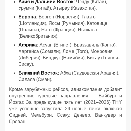
Азия и Дальний Восток:
Чэнду (Китай),
Урумчи (Китай), Атырау (Казахстан).
Европа:
Берген (Норвегия), Глазго
(Шотландия), Яссы (Румыния), Катовице
(Польша), Нант (Франция), Ньюкасл
(Великобритания).
Африка:
Асуан (Египет), Браззавиль (Конго),
Харгейса (Сомали), Ломе (Того), Монровия
(Либерия), Виндхук (Намибия), Бисау (Гвинея-
Бисау).
Ближний Восток:
Абха (Саудовская Аравия),
Салала (Оман).
Кроме зарубежных рейсов, авиакомпания добавит
внутренние турецкие направления — Байбурт и
Йозгат. За предыдущие пять лет (2021–2026) THY
уже успешно запустила 34 новые точки, включая
Сидней, Мельбурн, Осаку, Денвер, Ванкувер и
Ереван.