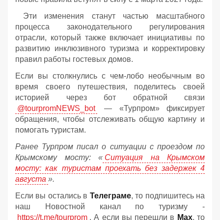
Эти изменения станут частью масштабного
процесса законодательного регулирования
отрасли, который также включает инициативы по
развитию инклюзивного туризма и корректировку
правил работы гостевых домов.
Если вы столкнулись с чем-лобо необычным во
время своего путешествия, поделитесь своей
историей через бот обратной связи
@tourpromNEWS_bot
— «Турпром» фиксирует
обращения, чтобы отслеживать общую картину и
помогать туристам.
Ранее Турпром писал о ситуации с проездом по
Крымскому мосту:
«
Ситуация на Крымском
мосту: как туристам проехать без задержек 4
августа
».
Если вы остались в
Телеграме
, то подпишитесь на
наш Новостной канал по туризму -
https://t.me/tourprom
. А если вы перешли в
Мах
, то