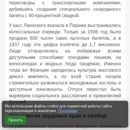
переговоры с транспортными компаниями,
добившись создания специального «народного»
билета с 40-процентной скидкой.
У касс Лионского вокзала в Париже выстраивались
колоссальные очереди. Только за 1936 год было
продано 600 тысяч таких льготных билетов, а в
1937 году эта цифра взлетела до 1,7 миллиона.
Люди отправлялись на побережье всеми
доступными способами: поездами, пешком, на
велосипедах и модных тогда тандемах. Именно
тогда во Франции зародилась культура массового
дикого кемпинга, а по всей стране начали
стремительно развиваться молодежные хостелы и
доступные пансионаты. Отпуск перестал быть
маркером социального расслоения и привилегией
богачей.
Мы используем файлы cookie для корректной работы сайта,
персонализации и аналитики.
Подробнее
Хронология трудовых прав и свобод
Принять
«Сравнительная хронология введения ключевых