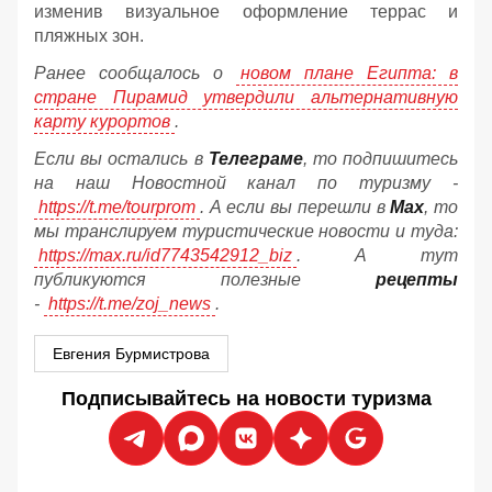
изменив визуальное оформление террас и
пляжных зон.
Ранее сообщалось о
новом плане Египта: в
стране Пирамид утвердили альтернативную
карту курортов
.
Если вы остались в
Телеграме
, то подпишитесь
на наш Новостной канал по туризму -
https://t.me/tourprom
. А если вы перешли в
Мах
, то
мы транслируем туристические новости и туда:
https://max.ru/id7743542912_biz
. А тут
публикуются полезные
рецепты
-
https://t.me/zoj_news
.
Евгения Бурмистрова
Подписывайтесь на новости туризма