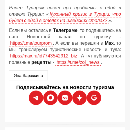
Ранее Турпром писал про проблемы с едой в
отелях Турции: «
Кухонный кризис в Турции: что
будет с едой в отелях на шведских столах?
».
Если вы остались в
Телеграме
, то подпишитесь на
наш Новостной канал по туризму -
https://t.me/tourprom
. А если вы перешли в
Мах
, то
мы транслируем туристические новости и туда:
https://max.ru/id7743542912_biz
. А тут публикуются
полезные
рецепты
-
https://t.me/zoj_news
.
Яна Вараксина
Подписывайтесь на новости туризма