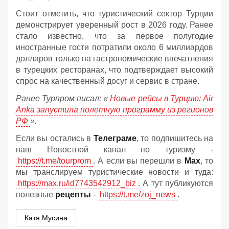
Стоит отметить, что туристический сектор Турции
демонстрирует уверенный рост в 2026 году. Ранее
стало известно, что за первое полугодие
иностранные гости потратили около 6 миллиардов
долларов только на гастрономические впечатления
в турецких ресторанах, что подтверждает высокий
спрос на качественный досуг и сервис в стране.
Ранее Турпром писал: «
Новые рейсы в Турцию: Air
Anka запустила полетную программу из регионов
РФ
».
Если вы остались в
Телеграме
, то подпишитесь на
наш Новостной канал по туризму -
https://t.me/tourprom
. А если вы перешли в
Мах
, то
мы транслируем туристические новости и туда:
https://max.ru/id7743542912_biz
. А тут публикуются
полезные
рецепты
-
https://t.me/zoj_news
.
Катя Мусина