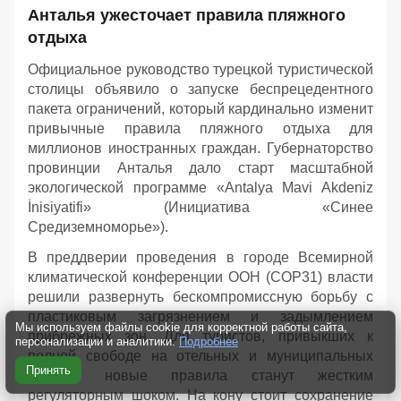
Анталья ужесточает правила пляжного
отдыха
Официальное руководство турецкой туристической
столицы объявило о запуске беспрецедентного
пакета ограничений, который кардинально изменит
привычные правила пляжного отдыха для
миллионов иностранных граждан. Губернаторство
провинции Анталья дало старт масштабной
экологической программе «Antalya Mavi Akdeniz
İnisiyatifi» (Инициатива «Синее
Средиземноморье»).
В преддверии проведения в городе Всемирной
климатической конференции ООН (COP31) власти
решили развернуть бескомпромиссную борьбу с
пластиковым загрязнением и задымлением
Мы используем файлы cookie для корректной работы сайта,
прибрежных зон. Для туристов, привыкших к
персонализации и аналитики.
Подробнее
полной свободе на отельных и муниципальных
Принять
пляжах, новые правила станут жестким
регуляторным шоком. На кону стоит сохранение