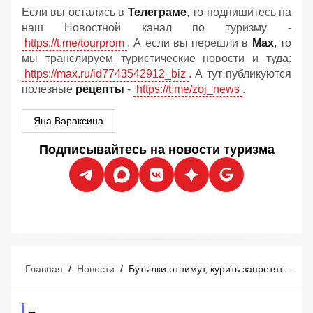
Если вы остались в
Телеграме
, то подпишитесь на
наш Новостной канал по туризму -
https://t.me/tourprom
. А если вы перешли в
Мах
, то
мы транслируем туристические новости и туда:
https://max.ru/id7743542912_biz
. А тут публикуются
полезные
рецепты
-
https://t.me/zoj_news
.
Яна Вараксина
Подписывайтесь на новости туризма
Главная
/
Новости
/
Бутылки отнимут, курить запретят: Анталья начинает прессовать туристов на всех пляжах