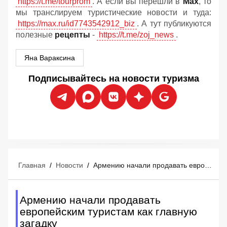
https://t.me/tourprom
. А если вы перешли в
Мах
, то
мы транслируем туристические новости и туда:
https://max.ru/id7743542912_biz
. А тут публикуются
полезные
рецепты
-
https://t.me/zoj_news
.
Яна Вараксина
Подписывайтесь на новости туризма
Главная
/
Новости
/
Армению начали продавать европейским туристам как главную загадку
Армению начали продавать
европейским туристам как главную
загадку