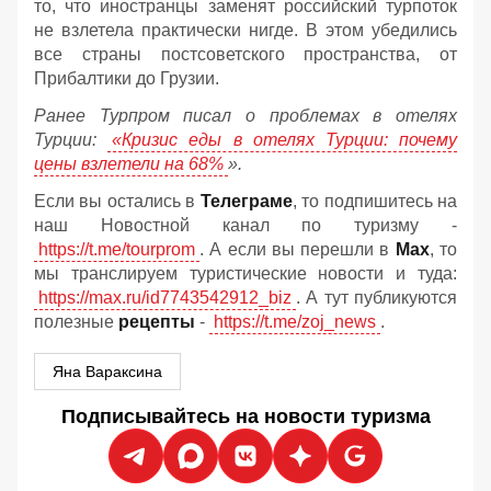
то, что иностранцы заменят российский турпоток
не взлетела практически нигде. В этом убедились
все страны постсоветского пространства, от
Прибалтики до Грузии.
Ранее Турпром писал о проблемах в отелях
Турции:
«Кризис еды в отелях Турции: почему
цены взлетели на 68%
».
Если вы остались в
Телеграме
, то подпишитесь на
наш Новостной канал по туризму -
https://t.me/tourprom
. А если вы перешли в
Мах
, то
мы транслируем туристические новости и туда:
https://max.ru/id7743542912_biz
. А тут публикуются
полезные
рецепты
-
https://t.me/zoj_news
.
Яна Вараксина
Подписывайтесь на новости туризма