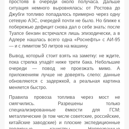
простояв в очереди около получаса. Дальше
ситуация немного выровнялась: от Ростова до
Джубги топливо попадалось примерно через одну
сетевую АЗС, очередей почти не было. Но ближе к
побережью дефицит снова дал о себе знать: после
Туапсе бензин встречался лишь эпизодически, а в
Адлере нашлась всего одна «Роснефть» с АИ‑95
— и с лимитом 50 литров на машину.
Вывод, который стоит взять на заметку: не ждите,
пока стрелка упадёт ниже трети бака. Небольшие
очереди — повод не проезжать мимо. А
приложениям лучше не доверять слепо: данные
обновляются с задержкой, а реальная картина
меняется быстро.
Правила провоза топлива через мост не
смягчились. Разрешены только
специализированные ёмкости для ГСМ:
металлические (в том числе советские, российские,
китайские заводские) и плоские экспедиционные
топливные канистры. Непрозрачные