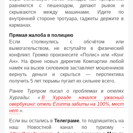
равняются с пешеходом, делают рывок и
скрываются между машинами. Идите по
внутренней стороне тротуара, гаджеты держите в
карманах.
Прямая жалоба в полицию
Если столкнулись с обсчётом или
вымогательством, не вступайте в физический
конфликт. Громко произнесите «Полис» или «Конг
Ан». На фоне новых директив Компартии любой
намёк на вызов силовиков заставляет мошенников
вернуть деньги и скрыться — перспектива
получить 5 лет тюрьмы пугает их сильнее всего.
Ранее Турпром писал о проблемах в отелях
Хургады: «
В Хургаде начался ужасный
овербукинг: отели Египта забиты на 100%, мест
нет
».
Если вы остались в
Телеграме
, то подпишитесь на
наш Новостной канал по туризму -