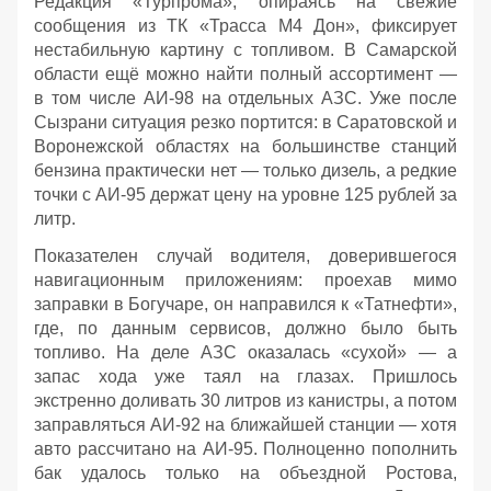
Редакция «Турпрома», опираясь на свежие
сообщения из ТК «Трасса М4 Дон», фиксирует
нестабильную картину с топливом. В Самарской
области ещё можно найти полный ассортимент —
в том числе АИ‑98 на отдельных АЗС. Уже после
Сызрани ситуация резко портится: в Саратовской и
Воронежской областях на большинстве станций
бензина практически нет — только дизель, а редкие
точки с АИ‑95 держат цену на уровне 125 рублей за
литр.
Показателен случай водителя, доверившегося
навигационным приложениям: проехав мимо
заправки в Богучаре, он направился к «Татнефти»,
где, по данным сервисов, должно было быть
топливо. На деле АЗС оказалась «сухой» — а
запас хода уже таял на глазах. Пришлось
экстренно доливать 30 литров из канистры, а потом
заправляться АИ‑92 на ближайшей станции — хотя
авто рассчитано на АИ‑95. Полноценно пополнить
бак удалось только на объездной Ростова,