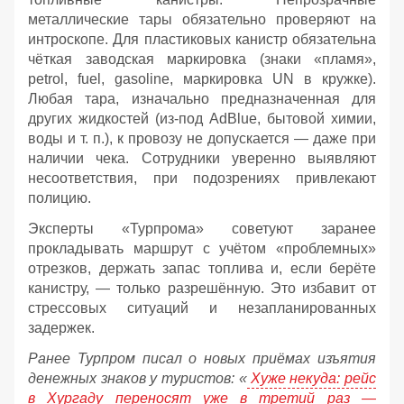
металлические тары обязательно проверяют на
интроскопе. Для пластиковых канистр обязательна
чёткая заводская маркировка (знаки «пламя»,
petrol, fuel, gasoline, маркировка UN в кружке).
Любая тара, изначально предназначенная для
других жидкостей (из‑под AdBlue, бытовой химии,
воды и т. п.), к провозу не допускается — даже при
наличии чека. Сотрудники уверенно выявляют
несоответствия, при подозрениях привлекают
полицию.
Эксперты «Турпрома» советуют заранее
прокладывать маршрут с учётом «проблемных»
отрезков, держать запас топлива и, если берёте
канистру, — только разрешённую. Это избавит от
стрессовых ситуаций и незапланированных
задержек.
Ранее Турпром писал о новых приёмах изъятия
денежных знаков у туристов:
«
Хуже некуда: рейс
в Хургаду переносят уже в третий раз —