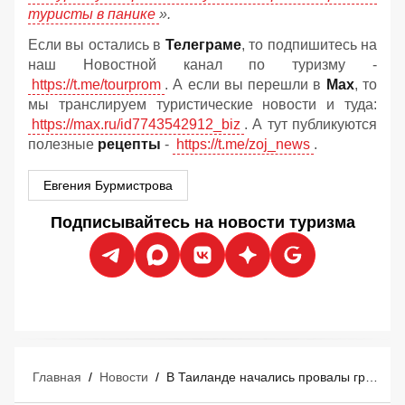
туристы в панике
».
Если вы остались в
Телеграме
, то подпишитесь на
наш Новостной канал по туризму -
https://t.me/tourprom
. А если вы перешли в
Мах
, то
мы транслируем туристические новости и туда:
https://max.ru/id7743542912_biz
. А тут публикуются
полезные
рецепты
-
https://t.me/zoj_news
.
Евгения Бурмистрова
Подписывайтесь на новости туризма
Главная
/
Новости
/
В Таиланде начались провалы грунта: в популярном у туристов месте земля уходит из-под ног