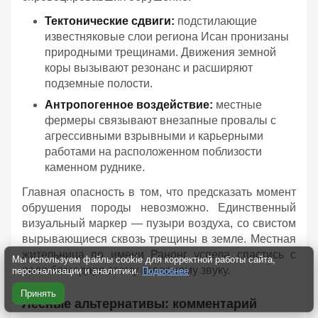
Тектонические сдвиги:
подстилающие
известняковые слои региона Исан пронизаны
природными трещинами. Движения земной
коры вызывают резонанс и расширяют
подземные полости.
Антропогенное воздействие:
местные
фермеры связывают внезапные провалы с
агрессивными взрывными и карьерными
работами на расположенном поблизости
каменном руднике.
Главная опасность в том, что предсказать момент
обрушения породы невозможно. Единственный
визуальный маркер — пузыри воздуха, со свистом
вырывающиеся сквозь трещины в земле. Местная
жительница по имени Ранонг успела спастись с
Мы используем файлы cookie для корректной работы сайта,
поля благодаря этому коварному звуку.
персонализации и аналитики.
Подробнее
Принять
Лесные альтернативы: комментарий