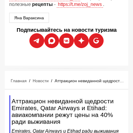
полезные
рецепты
-
https://t.me/zoj_news
.
Яна Вараксина
Подписывайтесь на новости туризма
Главная
/
Новости
/
Аттракцион невиданной щедрости Emirates, Qatar Airways и Etihad: авиакомпании режут цены на 40% ради выживания
Аттракцион невиданной щедрости
Emirates, Qatar Airways и Etihad:
авиакомпании режут цены на 40%
ради выживания
Emirates, Qatar Airways и Etihad ради выживания