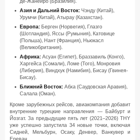
де-Жанейро (Бразилия).
Азия и Дальний Восток:
Чэнду (Китай),
Урумчи (Китай), Атырау (Казахстан).
Европа:
Берген (Норвегия), Глазго
(Шотландия), Яссы (Румыния), Катовице
(Польша), Нант (Франция), Ньюкасл
(Великобритания).
Африка:
Асуан (Египет), Браззавиль (Конго),
Харгейса (Сомали), Ломе (Того), Монровия
(Либерия), Виндхук (Намибия), Бисау (Гвинея-
Бисау).
Ближний Восток:
Абха (Саудовская Аравия),
Салала (Оман).
Кроме зарубежных рейсов, авиакомпания добавит
внутренние турецкие направления — Байбурт и
Йозгат. За предыдущие пять лет (2021–2026) THY
уже успешно запустила 34 новые точки, включая
Сидней, Мельбурн, Осаку, Денвер, Ванкувер и
Ереван.