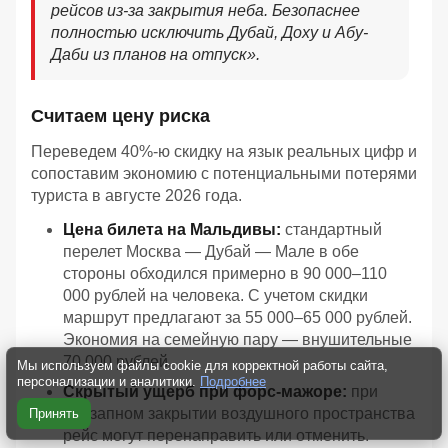
рейсов из-за закрытия неба. Безопаснее
полностью исключить Дубай, Доху и Абу-
Даби из планов на отпуск».
Считаем цену риска
Переведем 40%-ю скидку на язык реальных цифр и
сопоставим экономию с потенциальными потерями
туриста в августе 2026 года.
Цена билета на Мальдивы:
стандартный
перелет Москва — Дубай — Мале в обе
стороны обходился примерно в 90 000–110
000 рублей на человека. С учетом скидки
маршрут предлагают за 55 000–65 000 рублей.
Экономия на семейную пару — внушительные
70 000 рублей.
Мы используем файлы cookie для корректной работы сайта,
персонализации и аналитики.
Подробнее
Скрытый ущерб при форс-мажоре:
при
внезапном закрытии воздушного пространства
Принять
рейс могут перенаправить или отменить.