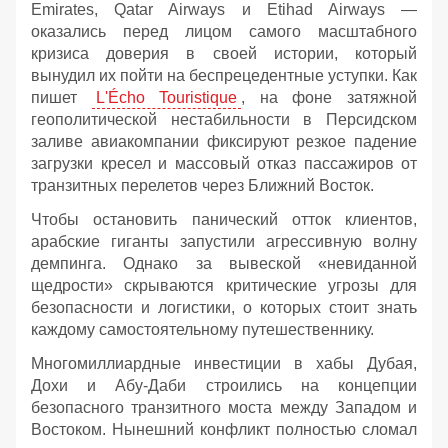
Emirates, Qatar Airways и Etihad Airways —
оказались перед лицом самого масштабного
кризиса доверия в своей истории, который
вынудил их пойти на беспрецедентные уступки. Как
пишет
L'Écho Touristique
, на фоне затяжной
геополитической нестабильности в Персидском
заливе авиакомпании фиксируют резкое падение
загрузки кресел и массовый отказ пассажиров от
транзитных перелетов через Ближний Восток.
Чтобы остановить панический отток клиентов,
арабские гиганты запустили агрессивную волну
демпинга. Однако за вывеской «невиданной
щедрости» скрываются критические угрозы для
безопасности и логистики, о которых стоит знать
каждому самостоятельному путешественнику.
Многомиллиардные инвестиции в хабы Дубая,
Дохи и Абу-Даби строились на концепции
безопасного транзитного моста между Западом и
Востоком. Нынешний конфликт полностью сломал