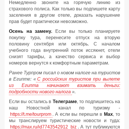
Немедленно звоните на горячую линию из
страхового полиса. Как только вы подпишете карту
заселения в другом отеле, доказать нарушение
прав будет практически невозможно.
Осень на замену.
Если вы только планируете
покупку тура, перенесите отпуск на вторую
половину сентября или октябрь. С началом
учебного года внутренний поток иссякнет, отели
снизят тарифы, а качество сервиса и выбор
номеров вернутся к комфортным параметрам.
Ранее Турпром писал о новом налоге на туристов
в Египте:
«
С российских туристов при вылете
из Египта начинают взимать деньги:
подробности нового налога
».
Если вы остались в
Телеграме
, то подпишитесь на
наш Новостной канал по туризму -
https://t.me/tourprom
. А если вы перешли в
Мах
, то
мы транслируем туристические новости и туда:
https://max.ru/id7743542912_biz
. А тут публикуются