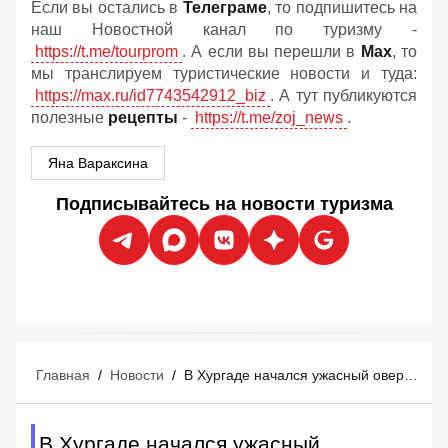
Если вы остались в
Телеграме
, то подпишитесь на
наш Новостной канал по туризму -
https://t.me/tourprom
. А если вы перешли в
Мах
, то
мы транслируем туристические новости и туда:
https://max.ru/id7743542912_biz
. А тут публикуются
полезные
рецепты
-
https://t.me/zoj_news
.
Яна Вараксина
Подписывайтесь на новости туризма
Главная
/
Новости
/
В Хургаде начался ужасный овербукинг: отели Египта забиты на 100%, мест нет
В Хургаде начался ужасный