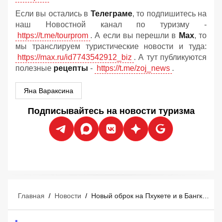
Если вы остались в
Телеграме
, то подпишитесь на
наш Новостной канал по туризму -
https://t.me/tourprom
. А если вы перешли в
Мах
, то
мы транслируем туристические новости и туда:
https://max.ru/id7743542912_biz
. А тут публикуются
полезные
рецепты
-
https://t.me/zoj_news
.
Яна Вараксина
Подписывайтесь на новости туризма
Главная
/
Новости
/
Новый оброк на Пхукете и в Бангкоке: у туристов в Таиланде попросили денег