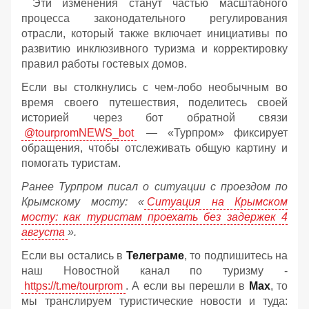
Эти изменения станут частью масштабного
процесса законодательного регулирования
отрасли, который также включает инициативы по
развитию инклюзивного туризма и корректировку
правил работы гостевых домов.
Если вы столкнулись с чем-лобо необычным во
время своего путешествия, поделитесь своей
историей через бот обратной связи
@tourpromNEWS_bot
— «Турпром» фиксирует
обращения, чтобы отслеживать общую картину и
помогать туристам.
Ранее Турпром писал о ситуации с проездом по
Крымскому мосту:
«
Ситуация на Крымском
мосту: как туристам проехать без задержек 4
августа
».
Если вы остались в
Телеграме
, то подпишитесь на
наш Новостной канал по туризму -
https://t.me/tourprom
. А если вы перешли в
Мах
, то
мы транслируем туристические новости и туда: