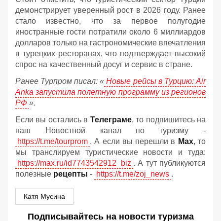
демонстрирует уверенный рост в 2026 году. Ранее
стало известно, что за первое полугодие
иностранные гости потратили около 6 миллиардов
долларов только на гастрономические впечатления
в турецких ресторанах, что подтверждает высокий
спрос на качественный досуг и сервис в стране.
Ранее Турпром писал: «
Новые рейсы в Турцию: Air
Anka запустила полетную программу из регионов
РФ
».
Если вы остались в
Телеграме
, то подпишитесь на
наш Новостной канал по туризму -
https://t.me/tourprom
. А если вы перешли в
Мах
, то
мы транслируем туристические новости и туда:
https://max.ru/id7743542912_biz
. А тут публикуются
полезные
рецепты
-
https://t.me/zoj_news
.
Катя Мусина
Подписывайтесь на новости туризма