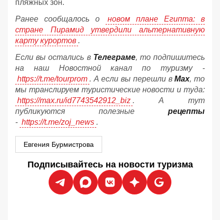
пляжных зон.
Ранее сообщалось о
новом плане Египта: в
стране Пирамид утвердили альтернативную
карту курортов
.
Если вы остались в
Телеграме
, то подпишитесь
на наш Новостной канал по туризму -
https://t.me/tourprom
. А если вы перешли в
Мах
, то
мы транслируем туристические новости и туда:
https://max.ru/id7743542912_biz
. А тут
публикуются полезные
рецепты
-
https://t.me/zoj_news
.
Евгения Бурмистрова
Подписывайтесь на новости туризма