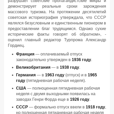
разрушает советские пропагандистские мифы и
демонстрирует реальные сроки зарождения
массового туризма. На протяжении десятилетий
советская историография утверждала, что СССР
являлся безусловным и единственным пионером в
предоставлении благ трудящимся. Однако сухие
исторические факты говорят об обратном», -
оценил главный редактор Турпрома Александр
Гордиец.
Франция
— оплачиваемый отпуск
законодательно утвержден в
1936 году
.
Великобритания
— в
1938 году
.
Германия
— в
1963 году
(отпуск) и в
1965
году
(пятидневная рабочая неделя).
США
— полноценная пятидневная рабочая
неделя с двумя выходными появилась на
заводах Генри Форда еще в
1926 году
.
СССР
— формально отпуск ввели в
1918 году
,
но полноценная пятидневная рабочая неделя