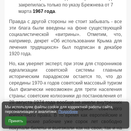
закрепилась только по указу Брежнева от 7
марта
1967 года
.
Правда с другой стороны не стоит забывать - все
эти блага были введены на фоне существующей
социалистической «витрины». Отметим, что,
например, декрет «Об использовании Крыма для
лечения трудящихся» был подписан в декабре
1920 года.
Но, как уверяет эксперт, при этом для сторонников
идеализации советской системы главным
историческим парадоксом остается то, что до
середины 1970-х годов советский массовый туризм
был физически невозможен для трети населения
страны: советские колхозники до постановления от
28 августа 1974 года вообще не имели внутренних
Мы используем файлы cookie для корректной работы сайта,
паспортов, что считают формой советского
персонализации и аналитики.
Подробнее
крепостного права. В то время как европейские и
Принять
американские рабочие уже сорок лет свободно
покупали билеты и выезжали как на свои, так и на