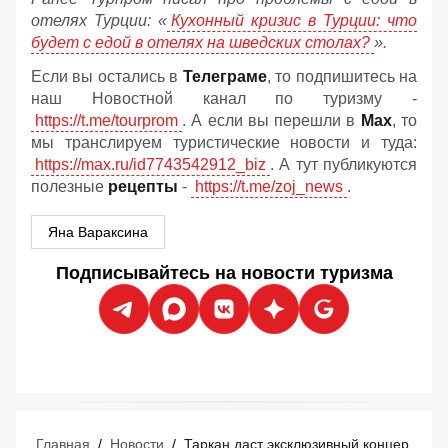
отелях Турции: «
Кухонный кризис в Турции: что
будет с едой в отелях на шведских столах?
».
Если вы остались в
Телеграме
, то подпишитесь на
наш Новостной канал по туризму -
https://t.me/tourprom
. А если вы перешли в
Мах
, то
мы транслируем туристические новости и туда:
https://max.ru/id7743542912_biz
. А тут публикуются
полезные
рецепты
-
https://t.me/zoj_news
.
Яна Вараксина
Подписывайтесь на новости туризма
Главная
/
Новости
/
Таркан даст эксклюзивный концерт в Мармарисе 29 августа: российские туристы уже покупают билеты