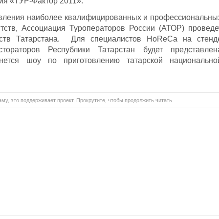
ия «ТУР-Фактор 2011».
ыявления наиболее квалифицированных и профессиональны
нтств, Ассоциация Туроператоров России (АТОР) проведе
тств Татарстана. Для специалистов HoReCa на стенд
тораторов Республики Татарстан будет представлен
рнется шоу по приготовлению татарской национально
му, это поддерживает проект. Прокрутите, чтобы продолжить читать