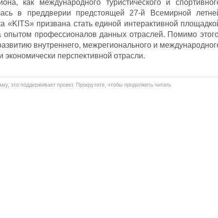
иона, как международного туристического и спортивног
лась в преддверии предстоящей 27-й Всемирной летне
а «KITS» призвана стать единой интерактивной площадко
а опытом профессионалов данных отраслей. Помимо этого
 развитию внутреннего, межрегионального и международног
й и экономически перспективной отрасли.
му, это поддерживает проект. Прокрутите, чтобы продолжить читать