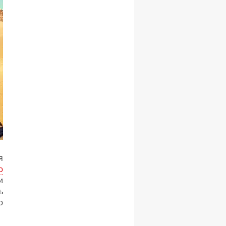
я
о
и
ь
о