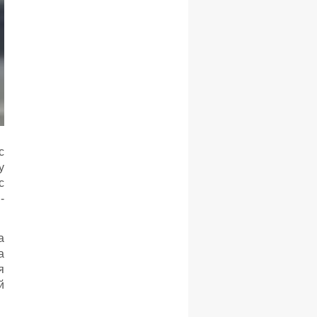
с
у
с
-
а
а
я
й