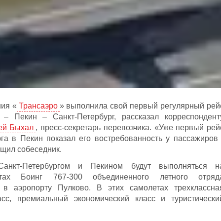
ния «
Трансаэро
» выполнила свой первый регулярный рей
 – Пекин – Санкт-Петербург, рассказал корреспондент
ей Быхал
, пресс-секретарь перевозчика. «Уже первый рей
га в Пекин показал его востребованность у пассажиров 
бщил собеседник.
анкт-Петербургом и Пекином будут выполняться н
етах Боинг 767-300 объединенного летного отряд
 в аэропорту Пулково. В этих самолетах трехклассна
асс, премиальный экономический класс и туристически